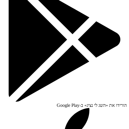
הורידו את «
השג לי נציג
» ב-
Google Play