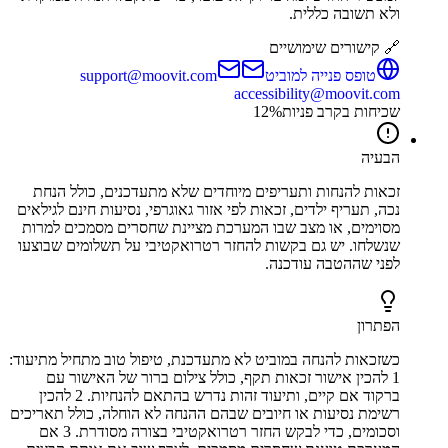
ולא תשובה כללית.
🔗 קישורים שימושיים
טופס פנייה למוביט
support@moovit.com
accessibility@moovit.com
שכיחות בקרב פניות
%
12
הבעיה
זכאות להנחות ותעריפים מיוחדים שלא מתעדכנים, כולל הנחת
נכה, תעריף ילדים, זכאות לפי אזור גאוגרפי, נסיעות חינם לגילאים
מסוימים, או מצב שבו המערכת מציינת שחסרים מסמכים למרות
שנשלחו. יש גם בקשות להחזר רטרואקטיבי על תשלומים שבוצעו
לפני שההטבה עודכנה.
הפתרון
כשזכאות להנחה במוביט לא מתעדכנת, טיפול טוב מתחיל מתיעוד:
1 להכין אישור זכאות תקף, כולל צילום ברור של האישור עם
ברקוד אם קיים, ותיעוד זהות נדרש בהתאם להנחיות. 2 להכין
רשימת נסיעות או חיובים שבהם ההנחה לא הוחלה, כולל תאריכים
וסכומים, כדי לבקש החזר רטרואקטיבי בצורה מסודרת. 3 אם