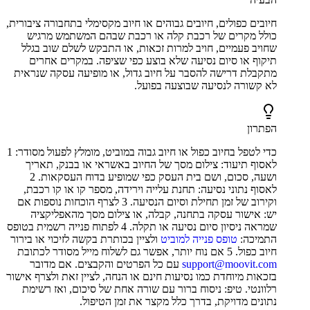
חיובים כפולים, חיובים גבוהים או חיוב מקסימלי בתחבורה ציבורית,
כולל מקרים של רכבת קלה או רכבת שבהם המשתמש מרגיש
שחויב פעמיים, חויב למרות זכאות, או התבקש לשלם שוב בגלל
תיקוף או סיום נסיעה שלא בוצע כפי שציפה. במקרים אחרים
מתקבלת דרישה להסבר על חיוב גדול, או מופיעה עסקה שנראית
לא קשורה לנסיעה שבוצעה בפועל.
הפתרון
כדי לטפל בחיוב כפול או חיוב גבוה במוביט, מומלץ לפעול מסודר: 1
לאסוף תיעוד: צילום מסך של החיוב באשראי או בבנק, תאריך
ושעה, סכום, ושם בית העסק כפי שמופיע בדוח העסקאות. 2
לאסוף נתוני נסיעה: תחנת עלייה וירידה, מספר קו או קו רכבת,
וקירוב של זמן תחילת וסיום הנסיעה. 3 לצרף הוכחות נוספות אם
יש: אישור עסקה בתחנה, קבלה, או צילום מסך מהאפליקציה
שמראה ניסיון סיום נסיעה או תקלה. 4 לפתוח פנייה רשמית בטופס
התמיכה:
טופס פנייה למוביט
ולציין בכותרת בקשה לזיכוי או בירור
חיוב כפול. 5 אם נוח יותר, אפשר גם לשלוח מייל מסודר לכתובת
support@moovit.com
עם כל הפרטים והקבצים. אם מדובר
בזכאות מיוחדת כמו נסיעות חינם או הנחה, לציין זאת ולצרף אישור
רלוונטי. טיפ: ניסוח ברור עם שורה אחת של סיכום, ואז רשימת
נתונים מדויקת, בדרך כלל מקצר את זמן הטיפול.