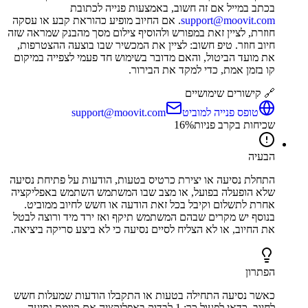
בכתב במייל אם זה חשוב, באמצעות פנייה לכתובת
support@moovit.com
. אם החיוב מופיע כהוראת קבע או עסקה
חוזרת, לציין זאת במפורש ולהוסיף צילום מסך מהבנק שמראה שזה
חיוב חוזר. טיפ חשוב: לציין את המכשיר שבו בוצעה ההצטרפות,
את מועד הביטול, והאם מדובר בשימוש חד פעמי לצפייה במיקום
קו בזמן אמת, כדי למקד את הבירור.
🔗 קישורים שימושיים
טופס פנייה למוביט
support@moovit.com
שכיחות בקרב פניות
%
16
הבעיה
התחלת נסיעה או יצירת כרטיס בטעות, הודעות על פתיחת נסיעה
שלא הופעלה בפועל, או מצב שבו המשתמש השתמש באפליקציה
אחרת לתשלום וקיבל בכל זאת הודעה או חשש לחיוב ממוביט.
בנוסף יש מקרים שבהם המשתמש תיקף ואז ירד מיד ורוצה לבטל
את החיוב, או לא הצליח לסיים נסיעה כי לא ביצע סריקה ביציאה.
הפתרון
כאשר נסיעה התחילה בטעות או התקבלו הודעות שמעלות חשש
לחיוב, כדאי לפעול כך: 1 לבדוק באפליקציה אם קיימת נסיעה