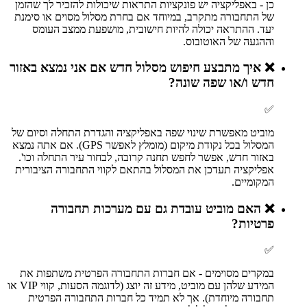
כן - באפליקציה יש פונקציות התראות שיכולות להזכיר לך שהזמן
של התחבורה מתקרב, במיוחד אם בחרת מסלול מסוים או סימנת
יעד. ההתראה יכולה להיות חישובית, מושפעת ממצב העומס
וההגעה של האוטובוס.
❌
איך מתבצע חיפוש מסלול חדש אם אני נמצא באזור
חדש ו/או שפה שונה?
✅
מוביט מאפשרת שינוי שפה באפליקציה והגדרת התחלה וסיום של
המסלול בכל נקודת מיקום (מומלץ לאפשר GPS). אם אתה נמצא
באזור חדש, אפשר לחפש תחנה קרובה, לבחור עיר התחלה וכו'.
אפליקציה תעדכן את המסלול בהתאם לקווי התחבורה הציבורית
המקומיים.
❌
האם מוביט עובדת גם עם מערכות תחבורה
פרטיות?
✅
במקרים מסוימים - אם חברות התחבורה הפרטית משתפות את
המידע שלהן עם מוביט, מידע זה יוצג (לדוגמה הסעות, קווי VIP או
תחבורה מיוחדת). אך לא תמיד כל חברות התחבורה הפרטית