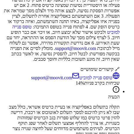
פעילה או היסטוריית נסיעות שמציגה כרטיס פתוח. 2 אם יש
אפשרות הפסקת נסיעה, לבצע אותה מיד ולצלם מסך שמראה את
הפעולה. 3 אם השתמשתם באפליקציה אחרת לתשלום, לציין
בפנייה איזו אפליקציה, באיזו תחנה השתמשתם, ואיזה ברקוד או
כרטיס הופק שם. 4 לפתוח פנייה בטופס התמיכה:
טופס פנייה
למוביט
ולבקש אישור שלא יבוצע חיוב, או זיכוי אם כבר הופיע
חיוב. 5 לצרף צילום מסך של הודעת הסמס או ההתראה, יחד עם
שעת האירוע. 6 אם נדרשת תקשורת מהירה, אפשר גם לשלוח
מייל לכתובת
support@moovit.com
. מומלץ לסיים את הפנייה
בבקשה מפורשת: לבטל חיוב, להפסיק נסיעה, או לאשר בכתב
שאין חיוב. זה מונע תשובות כלליות וחוסך סבבים.
🔗 קישורים שימושיים
טופס פנייה למוביט
support@moovit.com
שכיחות בקרב פניות
%
14
הבעיה
תקלה בתשלום באפליקציה או בעיית כרטיס אשראי, כולל מצב
שבו לא ניתן להיכנס למסך תשלום לאוטובוס או רכבת, דרישה
להזין פרטי כרטיס כמו שלוש ספרות בגב הכרטיס שמזוהות
כשגויות, או צורך להחליף אמצעי תשלום לאחר שפג תוקף
הכרטיס. לעיתים משתמשים מדווחים שעל לחיצה שגויה נוצר
כרטיס נוסף או חיוב נוסף.