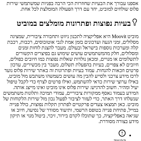
אספנו עבורך את הבעיות שחוזרות הכי הרבה בפניות שמשתמשי
שירות
פלוס
שולחים ל
מוביט
, יחד עם דרך הפעולה המומלצת לכל אחת.
בעיות נפוצות ופתרונות מומלצים ב
מוביט
מוביט Moovit היא אפליקציה לתכנון ניווט ותחבורה ציבורית, שמציגה
מסלולים, זמני הגעה ועדכונים בזמן אמת לגבי אוטובוסים, רכבות, רכבת
קלה ומערכות נוספות בישראל ובעולם. מעבר להצגת לוחות זמנים
ומסלולים, חלק מהמשתמשים עושים שימוש גם בפיצרים הקשורים
לתשלומים או מנויים, ומכאן נולדות שאלות נפוצות כמו חיובים כפולים,
חיובים לא צפויים, בעיות בהפעלת תשלום, מעבר בין מכשירים, עדכון
פרטים וזכאות להנחות. עמוד בעיות ופתרונות זה באתר שירות פלוס נועד
לרכז מידע צרכני ולסייע להבין מה עושים כשמשהו משתבש מול מוביט,
באילו ערוצי שירות כדאי להשתמש, ואילו פרטים לצרף כדי לקבל טיפול
יעיל ומהיר. חשוב להדגיש: שירות פלוס אינו מוביט ואינו מייצג אותה.
המידע בעמוד נאסף ממקורות ציבוריים, עמודי תמיכה ותלונות משתמשים
שנשלחו דרך האתר, כדי לעזור לציבור לפעול נכון מול שירות הלקוחות של
מוביט. כאן תמצאו צעדים פרקטיים לפתרון תקלות נפוצות, כולל פנייה
במייל, פתיחת פנייה בטופס הרשמי, ותיעוד מסודר של נסיעה, חיוב או
שגיאה באפליקציה, כך שתוכלו לקדם בירור, זיכוי, ביטול מנוי או תיקון
מידע בצורה מסודרת.
הבעיה