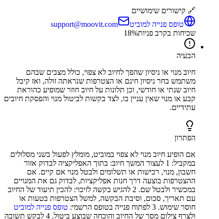
🔗 קישורים שימושיים
טופס פנייה למוביט
support@moovit.com
שכיחות בקרב פניות
%
18
הבעיה
חיוב מנוי או ניסיון שהפך לחיוב לא צפוי, כולל מצבים שבהם
משתמש בחר ניסיון חינם או הצטרפות שנראתה זולה, ואז קיבל
חיוב שנתי או חודשי, וכן תלונות על חיוב חוזר שמופיע כהוראת
קבע או מנוי שאין עניין בו, לצד בקשות לביטול מנוי והפסקת חיובים
עתידיים.
הפתרון
אם הופיע חיוב מנוי לא צפוי במוביט, מומלץ לפעול בשני מסלולים
במקביל: 1 לעצור המשך חיוב: בתוך האפליקציה לבדוק אזור
חשבון, מנוי, רכישות או תשלומים ולבטל מנוי אם קיים. אם
ההצטרפות בוצעה דרך חנות אפליקציות, לבדוק גם את המנויים
במכשיר ולבטל שם. 2 להגיש בקשה לזיכוי: להכין תיעוד של החיוב
עם תאריך, סכום, וסיבת הבקשה, למשל הצטרפות בטעות או
חוסר שימוש. 3 לפתוח פנייה בטופס הרשמי:
טופס פנייה למוביט
ולצרף צילום מסך של החיוב והוכחה שבוצע ביטול. 4 לבקש תשובה