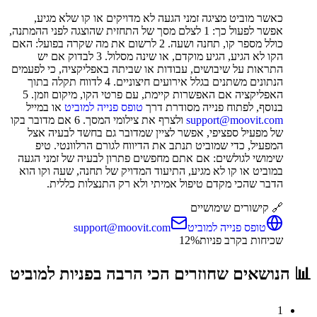
כאשר מוביט מציגה זמני הגעה לא מדויקים או קו שלא מגיע,
אפשר לפעול כך: 1 לצלם מסך של התחזית שהוצגה לפני ההמתנה,
כולל מספר קו, תחנה ושעה. 2 לרשום את מה שקרה בפועל: האם
הקו לא הגיע, הגיע מוקדם, או שינה מסלול. 3 לבדוק אם יש
התראות על שיבושים, עבודות או שביתה באפליקציה, כי לפעמים
הנתונים משתנים בגלל אירועים חיצוניים. 4 לדווח תקלה בתוך
האפליקציה אם האפשרות קיימת, עם פרטי הקו, מיקום וזמן. 5
בנוסף, לפתוח פנייה מסודרת דרך
טופס פנייה למוביט
או במייל
support@moovit.com
ולצרף את צילומי המסך. 6 אם מדובר בקו
של מפעיל ספציפי, אפשר לציין שמדובר גם בחשד לבעיה אצל
המפעיל, כדי שמוביט תנתב את הדיווח לגורם הרלוונטי. טיפ
שימושי לגולשים: אם אתם מחפשים פתרון לבעיה של זמני הגעה
במוביט או קו לא מגיע, התיעוד המדויק של תחנה, שעה וקו הוא
הדבר שהכי מקדם טיפול אמיתי ולא רק התנצלות כללית.
🔗 קישורים שימושיים
טופס פנייה למוביט
support@moovit.com
שכיחות בקרב פניות
%
12
📊 הנושאים שחוזרים הכי הרבה בפניות ל
מוביט
1