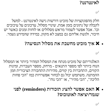
לאינטרנט?
✅
חלק מהפונקציות של מוביט דורשות גישה לאינטרנט - למשל
לקבלה של נתונים בזמן אמת, שינויי מסלול, עדכונים על עיכובים
וכו'. אבל אפשר לשמור מראש מסלולים או לוחות זמנים כאשר יש
חיבור, ולגשת אליהם גם במצב לא מקוון, במידה שהמידע נשמר.
❌
איך מוביט מחשבת את מסלול הנסיעה?
✅
האלגוריתם של מוביט מנתח את המסלול המהיר ביותר או המסלול
הנוח ביותר לפי מספר התנאים - מרחק, מספר העברות, זמינות
הקווים, התחברות בין קווים, מהירות התחבורה הציבורית וזמן
ההמתנה. משתמש יכול גם לבחור אפשרויות כמו "הכי פחות
הליכה", "הכי מהיר", או "הכי נוח".
❌
האם אפשר להציג תזכורות (reminders) לפני
שגמר/יציאה לאוטובוס?
✅