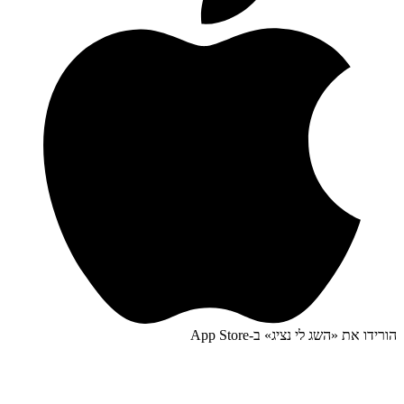
הורידו את «
השג לי נציג
» ב-
App Store