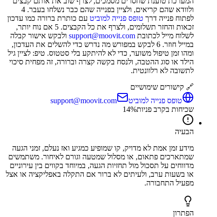
המערכת טוענת שחסרים מסמכים, לצרף שוב את אותם קבצים
ולוודא שהם קריאים, ולציין בפנייה שהם כבר נשלחו בעבר. 4
לפתוח פנייה דרך
טופס פנייה למוביט
עם כותרת ברורה כמו עדכון
זכאות והחזר תשלומים, ולצרף את כל הקבצים. 5 אם נוח יותר,
לשלוח מייל לכתובת
support@moovit.com
ולבקש אישור קבלה
במייל חוזר. 6 לבקש במפורש מה נדרש כדי להשלים את העדכון,
ומהו זמן טיפול משוער, כדי לא להיתקע בלי סטטוס. טיפ: לציין גיל
הילד או סוג ההטבה, ולנסח בקשה קצרה וברורה, זה מפחית סיכוי
לתשובה לא רלוונטית.
🔗 קישורים שימושיים
טופס פנייה למוביט
support@moovit.com
שכיחות בקרב פניות
%
14
הבעיה
מידע זמן אמת לא מדויק, קו שמופיע כמגיע ואז נעלם, זמני הגעה
שמתארכים פתאום, או מסלול שמטעה וגורם לאיחור. משתמשים
מדווחים על תסכול מול תחזיות הגעה, במיוחד בקווים בין עירוניים
או בשעות ערב, ולעיתים לא ברור אם התקלה באפליקציה או אצל
מפעיל התחבורה.
הפתרון