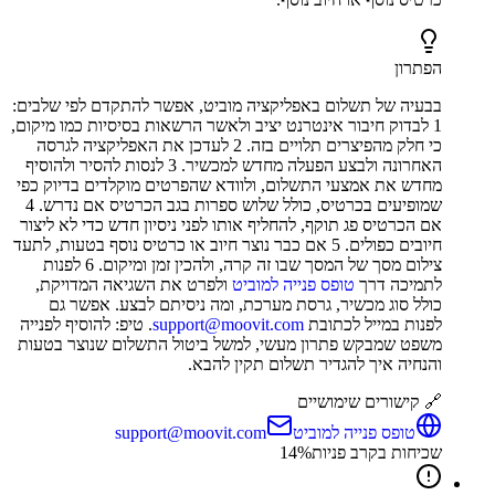
הפתרון
בבעיה של תשלום באפליקציה מוביט, אפשר להתקדם לפי שלבים:
1 לבדוק חיבור אינטרנט יציב ולאשר הרשאות בסיסיות כמו מיקום,
כי חלק מהפיצרים תלויים בזה. 2 לעדכן את האפליקציה לגרסה
האחרונה ולבצע הפעלה מחדש למכשיר. 3 לנסות להסיר ולהוסיף
מחדש את אמצעי התשלום, ולוודא שהפרטים מוקלדים בדיוק כפי
שמופיעים בכרטיס, כולל שלוש ספרות בגב הכרטיס אם נדרש. 4
אם הכרטיס פג תוקף, להחליף אותו לפני ניסיון חדש כדי לא ליצור
חיובים כפולים. 5 אם כבר נוצר חיוב או כרטיס נוסף בטעות, לתעד
צילום מסך של המסך שבו זה קרה, ולהכין זמן ומיקום. 6 לפנות
לתמיכה דרך
טופס פנייה למוביט
ולפרט את השגיאה המדויקת,
כולל סוג מכשיר, גרסת מערכת, ומה ניסיתם לבצע. אפשר גם
לפנות במייל לכתובת
support@moovit.com
. טיפ: להוסיף לפנייה
משפט שמבקש פתרון מעשי, למשל ביטול התשלום שנוצר בטעות
והנחיה איך להגדיר תשלום תקין להבא.
🔗 קישורים שימושיים
טופס פנייה למוביט
support@moovit.com
שכיחות בקרב פניות
%
14