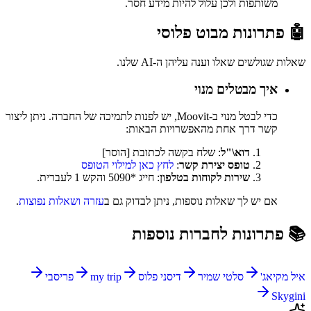
משותפות ולכן עלול להיות מידע חסר.
🤖 פתרונות מבוט פלוסי
שאלות שגולשים שאלו וענה עליהן ה-AI שלנו.
איך מבטלים מנוי
כדי לבטל מנוי ב-Moovit, יש לפנות לתמיכה של החברה. ניתן ליצור
קשר דרך אחת מהאפשרויות הבאות:
דוא\"ל
: שלח בקשה לכתובת [הוסר]
טופס יצירת קשר
:
לחץ כאן למילוי הטופס
שירות לקוחות בטלפון
: חייג *5090 והקש 1 לעברית.
אם יש לך שאלות נוספות, ניתן לבדוק גם ב
עזרה ושאלות נפוצות
.
📚 פתרונות לחברות נוספות
איל מקיאג'
סלטי שמיר
דיסני פלוס
my trip
פריסבי
Skygini