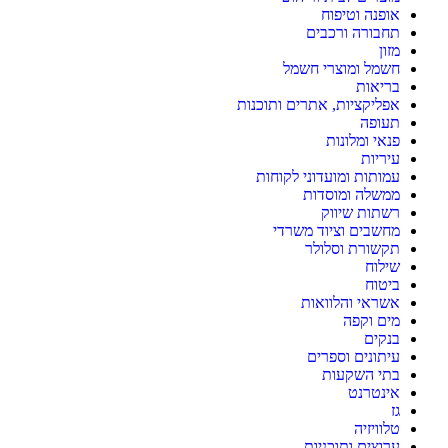
אופנה וטיפוח
תחבורה ורכבים
מזון
חשמל ומוצרי חשמל
בריאות
אפליקציות, אתרים ותוכנות
תעופה
פנאי ומלונות
עיריות
עמותות ומועדוני לקוחות
ממשלה ומוסדות
רשתות שיווק
מחשבים וציוד משרדי
תקשורת וסלולר
שילוח
ביטוח
אשראי והלוואות
מים וקפה
בנקים
עיתונים וספרים
בתי השקעות
אינטרנט
גז
טלוויזיה
ערוצים ותוכניות