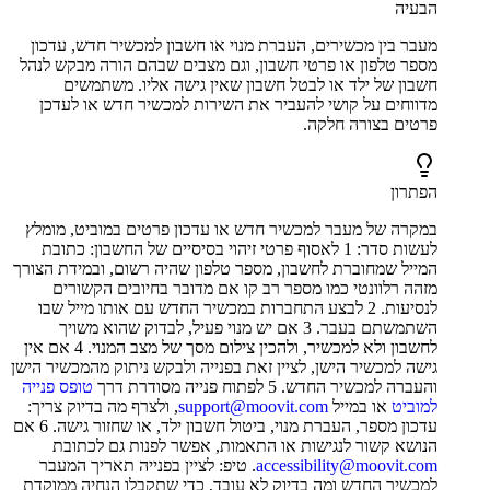
הבעיה
מעבר בין מכשירים, העברת מנוי או חשבון למכשיר חדש, עדכון
מספר טלפון או פרטי חשבון, וגם מצבים שבהם הורה מבקש לנהל
חשבון של ילד או לבטל חשבון שאין גישה אליו. משתמשים
מדווחים על קושי להעביר את השירות למכשיר חדש או לעדכן
פרטים בצורה חלקה.
הפתרון
במקרה של מעבר למכשיר חדש או עדכון פרטים במוביט, מומלץ
לעשות סדר: 1 לאסוף פרטי זיהוי בסיסיים של החשבון: כתובת
המייל שמחוברת לחשבון, מספר טלפון שהיה רשום, ובמידת הצורך
מזהה רלוונטי כמו מספר רב קו אם מדובר בחיובים הקשורים
לנסיעות. 2 לבצע התחברות במכשיר החדש עם אותו מייל שבו
השתמשתם בעבר. 3 אם יש מנוי פעיל, לבדוק שהוא משויך
לחשבון ולא למכשיר, ולהכין צילום מסך של מצב המנוי. 4 אם אין
גישה למכשיר הישן, לציין זאת בפנייה ולבקש ניתוק מהמכשיר הישן
והעברה למכשיר החדש. 5 לפתוח פנייה מסודרת דרך
טופס פנייה
למוביט
או במייל
support@moovit.com
, ולצרף מה בדיוק צריך:
עדכון מספר, העברת מנוי, ביטול חשבון ילד, או שחזור גישה. 6 אם
הנושא קשור לנגישות או התאמות, אפשר לפנות גם לכתובת
accessibility@moovit.com
. טיפ: לציין בפנייה תאריך המעבר
למכשיר החדש ומה בדיוק לא עובד, כדי שתקבלו הנחיה ממוקדת