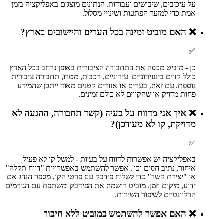
על עיכובים, שיבושים ועבודות. הנתונים מוצגים באפליקציה בזמן
אמת כדי למזער הפתעות ושינויי מסלול.
❌
האם מוביט זמינה בכל הערים והיישובים בארץ?
✅
כן - מוביט מכסה את התחבורה הציבורית באופן נרחב בכל הארץ
כולל קווים בינעירוניים, עירוניים, רכבות, מטרו, תחבורה ציבורית
נוספת. עם זאת, בערים או אזורים קטנים מאוד ייתכן שהמידע
פחות מדויק או שהקווים לא כולם זמינים.
❌
איך אני מדווח על בעיה (קשר תחבורה, ההגעה לא
מדויקת, קו לא מעודכן)?
✅
באפליקציה יש אפשרות לדווח על בעיות - למשל קו לא פעיל,
איחור, נתיב חסום וכו'. אפשר להשתמש באפשרויות "דווח תקלה"
או "יצירת קשר" כדי לשלוח פידבק עם פרטי הקו, מספר הנהג אם
ידוע, מיקום וזמן. מוביט רושמת את הפידבק ומשתפת עם הגורמים
הרלוונטיים לשיפור השירות.
❌
האם אפשר להשתמש במוביט ללא חיבור