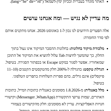
האתר מוגדר בעברית ובכיוון ימין-לשמאל (
lang="he" dir="rtl"
).
מה עדיין לא נגיש — ומה אנחנו עושים
אלה הפערים הידועים לנו נכון ל-1 באוגוסט 2026. אנחנו מתקנים אותם
לפי סדר החומרה:
מלכודת מיקוד בחלונות:
בחלונות ההסבר המיקוד אינו נעול בתוך
החלון, כך שהמשך לחיצות
Tab
עלול להוציא את המיקוד אל התוכן
שמאחוריו. אפשר לסגור במקש
Escape
או בכפתור הסגירה. בטיפול.
הגדלת טקסט:
בהגדלה ל-200% חלק מהטקסטים הקטנים (10–11
פיקסלים) אינם גדלים, בהם ספרות השלוחות בתפריט הטלפוני.
בטיפול.
מלל באנגלית:
מ-1.8.2026 מסומנים כאנגלית כתובות המייל, כתובות
האתרים, שמות ערוצי התקשורת (
WhatsApp
,
Messenger
) וקישורי
חנויות האפליקציות. עדיין לא מסומנים: חלק מהקישורים בעמודי
הסניפים ושמות מותגים בודדים בתוך משפט עברי. בטיפול.