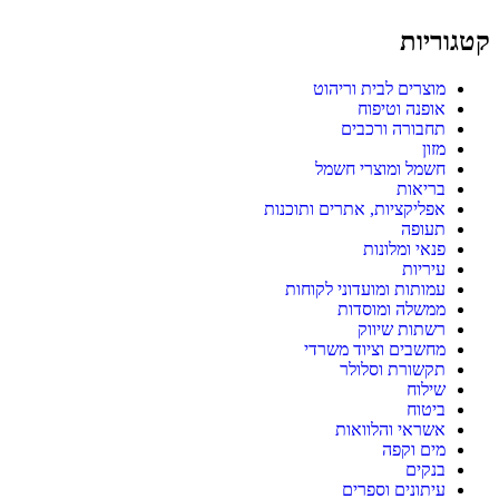
קטגוריות
מוצרים לבית וריהוט
אופנה וטיפוח
תחבורה ורכבים
מזון
חשמל ומוצרי חשמל
בריאות
אפליקציות, אתרים ותוכנות
תעופה
פנאי ומלונות
עיריות
עמותות ומועדוני לקוחות
ממשלה ומוסדות
רשתות שיווק
מחשבים וציוד משרדי
תקשורת וסלולר
שילוח
ביטוח
אשראי והלוואות
מים וקפה
בנקים
עיתונים וספרים