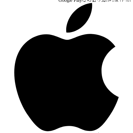
הורידו את «
השג לי נציג
» ב-
Google Play