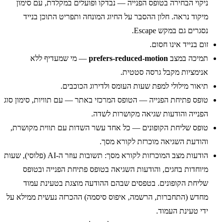
ניקוי הבחירה בטופס הפנייה — נבדקו ופועלים במקלדת, עם סימון
מיקוד נראה. חלון ההסבר על החיוג המונחה ותפריט התוכן בנייד
נסגרים גם במקש
Escape
.
זום בנייד אינו חסום.
תמיכה במצב
prefers-reduced-motion
— מי שמעדיף ללא
אנימציות מקבל גרסה סטטית.
תיאור מילולי למפת שעות העומס ולדירוג הכוכבים.
טופס פתיחת הפנייה — הטופס המרכזי באתר — עם תוויות, סימון סוג
הפנייה והודעות שגיאה מקושרות לשדה.
טופס שליחת הקופונים — כל אחד עשר השדות עם תווית מקושרת,
והודעת השגיאה מוכרזת לקורא מסך.
הודעות מצב המוכרזות לקורא מסך: תשובות עוזר ה-AI (פלוסי), שעות
מיוחדות בחגים, והודעות השגיאה בטופס פתיחת הפנייה ובטופס
שליחת הקופונים. בטפסים שבהם ההודעה מוצגת בטעינת עמוד
מחדש (התחברות, הרשמה, איפוס סיסמה) ההכרזה נעשית ממילא על
ידי טעינת העמוד.