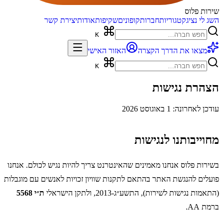
שירות פלוס
השג לי נציג
קטגוריות
חברות
קופונים
שקיפות
אודות
יצירת קשר
K
מצאו את הדרך הקצרה
האזור האישי
K
הצהרת נגישות
עודכן לאחרונה: 1 באוגוסט 2026
מחוייבותנו לנגישות
ב
שירות פלוס
אנחנו מאמינים שהאינטרנט צריך להיות נגיש לכולם. אנחנו
פועלים להנגשת האתר בהתאם לתקנות שוויון זכויות לאנשים עם מוגבלות
(התאמות נגישות לשירות), התשע״ג-2013, ולתקן הישראלי
ת״י 5568
ברמת AA.