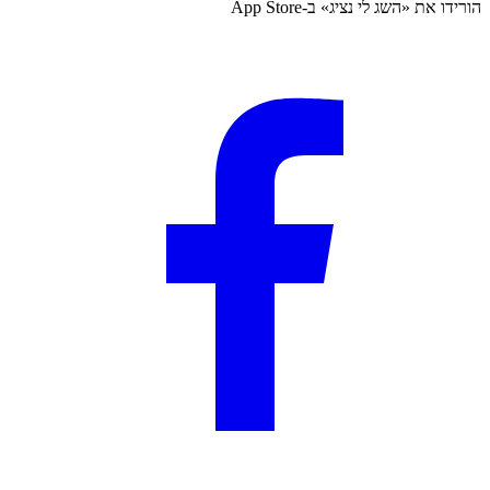
הורידו את «
השג לי נציג
» ב-
App Store