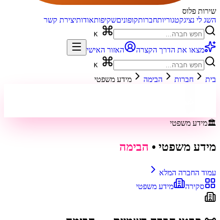
שירות פלוס
השג לי נציג
קטגוריות
חברות
קופונים
שקיפות
אודות
יצירת קשר
K
מצאו את הדרך הקצרה
האזור האישי
K
בית
חברות
הבימה
מידע משפטי
🏛️
מידע משפטי
מידע משפטי
•
הבימה
עמוד החברה המלא
סקירה
מידע משפטי