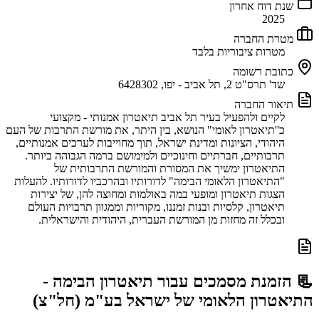
שנת דוח אחרון
2025
מטרת החברה
מטרות ציבוריות בלבד
כתובת רשומה
שד' תרס"ט 2, תל אביב - יפו, 6428302
תיאור החברה
לקיים ולהפעיל בעיר תל אביב תיאטרון אמנותי - מקצועי
כ''תיאטרון לאומי" הנושא, בין היתר, את מורשת התרבות של העם
היהודי, הציונות ומדינת ישראל, תוך מחוייבות לערכים אמנותיים,
תרבותיים, חברתיים וחינוכיים ולמימושם ברמה הגבוהה ביותר.
התיאטרון ימשיך את המסורת והמורשת התרבותית של
"התיאטרון הלאומי הבימה" לדורותיו ובהרכביו לדורותיו. להעלות
הצגות תיאטרון ומופעי במה באולמות ומחוצה להן, של יצירות
תיאטרון, קלסיות ובנות זמננו, מקוריות וממגוון תרבויות העולם
ובכלל זה מחזות מן המורשת העברית, היהודית והישראלית.
📃 הזמנת מסמכים עבור
תיאטרון הבימה -
התיאטרון הלאומי של ישראל בע"מ (חל"צ)