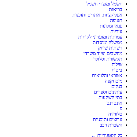
חשמל ומוצרי חשמל
בריאות
אפליקציות, אתרים ותוכנות
תעופה
פנאי ומלונות
עיריות
עמותות ומועדוני לקוחות
ממשלה ומוסדות
רשתות שיווק
מחשבים וציוד משרדי
תקשורת וסלולר
שילוח
ביטוח
אשראי והלוואות
מים וקפה
בנקים
עיתונים וספרים
בתי השקעות
אינטרנט
גז
טלוויזיה
ערוצים ותוכניות
השכרת רכב
כל הקטגוריות ←