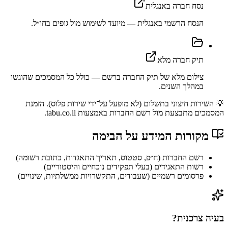
נסח חברה באנגלית
הנסח הרשמי באנגלית — מיועד לשימוש מול גופים בחו״ל.
תיק חברה מלא
צילום מלא של תיק החברה ברשם — כולל כל המסמכים שהוגשו
במהלך השנים.
💡 השירות חיצוני בתשלום (לא מופעל על־ידי שירות פלוס). הזמנת
המסמכים מתבצעת מול רשם החברות באמצעות tabu.co.il.
מקורות המידע על
הבימה
רשם החברות (ח״פ, סטטוס, תאריך התאגדות, כתובת רשומה)
רשות התאגידים (בעלי תפקידים נוכחיים והיסטוריים)
פרסומים רשמיים (שעבודים, התקשרויות ממשלתיות, שינויים)
בעיה צרכנית?