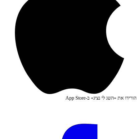
הורידו את «
השג לי נציג
» ב-
App Store