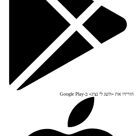
הורידו את «
השג לי נציג
» ב-
Google Play