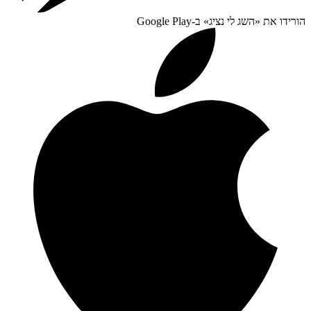
הורידו את «
השג לי נציג
» ב-
Google Play