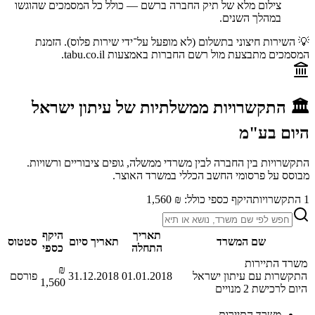
צילום מלא של תיק החברה ברשם — כולל כל המסמכים שהוגשו
במהלך השנים.
💡 השירות חיצוני בתשלום (לא מופעל על־ידי שירות פלוס). הזמנת
המסמכים מתבצעת מול רשם החברות באמצעות tabu.co.il.
🏛️ התקשרויות ממשלתיות של
עיתון ישראל
היום בע"מ
התקשרויות בין החברה לבין משרדי ממשלה, גופים ציבוריים ורשויות.
מבוסס על פרסומי החשב הכללי במשרד האוצר.
1
התקשרויות
היקף כספי כולל:
₪ 1,560
תאריך
היקף
שם המשרד
תאריך סיום
סטטוס
התחלה
כספי
משרד התיירות
₪
התקשרות עם עיתון ישראל
01.01.2018
31.12.2018
פורסם
1,560
היום לרכישת 2 מנויים
משרד התיירות