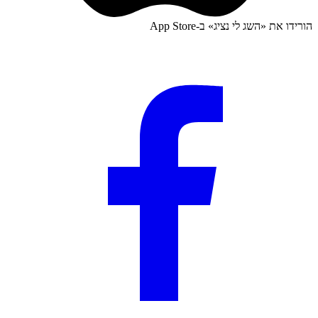
הורידו את «
השג לי נציג
» ב-
App Store