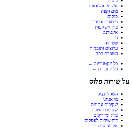
ביטוח
אשראי והלוואות
מים וקפה
בנקים
עיתונים וספרים
בתי השקעות
אינטרנט
גז
טלוויזיה
ערוצים ותוכניות
השכרת רכב
כל הקטגוריות ←
כל החברות ←
על שירות פלוס
השג לי נציג
מי אנחנו
שקיפות ונתונים
קופונים והטבות
בלוג ומדריכים
דוח שירות לעסקים
איך זה עובד