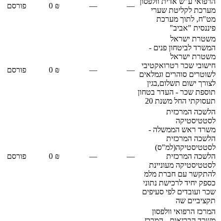
הרפואי ע"ש אדית וולפסון
—
—
₪ 0
פורסם
מערכת לקליטת שערי
מט"ח, לתוך מערכת
פיננסית "אביב"
משטרת ישראל
המשרד לביטחון פנים -
משטרת ישראל
חישובי שכר רטרואקטיבי
—
—
₪ 0
פורסם
לשוטרים סוהרים וגמלאים
לצורך ישום תשלום,בגין
תוספת שכר - העדר בטחון
תעסוקתי החל משנת 20
הלשכה המרכזית
לסטטיסטיקה
משרד ראש הממשלה -
הלשכה המרכזית
לסטטיסטיקה(למ"ס)
הלשכה המרכזית
—
—
₪ 0
פורסם
לסטטיסטיקה מעוניינת
להתקשר עם חברת מלמ
כספק יחיד לרכישת נתוני
שכר ועובדים לפי סעיפים
תקציביים שה
המרכז הרפואי וולפסון
משרד הבריאות - המרכז