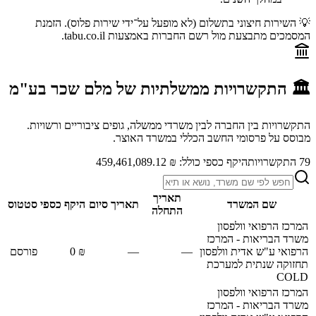
💡 השירות חיצוני בתשלום (לא מופעל על־ידי שירות פלוס). הזמנת
המסמכים מתבצעת מול רשם החברות באמצעות tabu.co.il.
🏛️ התקשרויות ממשלתיות של
מלם שכר בע"מ
התקשרויות בין החברה לבין משרדי ממשלה, גופים ציבוריים ורשויות.
מבוסס על פרסומי החשב הכללי במשרד האוצר.
79
התקשרויות
היקף כספי כולל:
₪ 459,461,089.12
תאריך
שם המשרד
תאריך סיום
היקף כספי
סטטוס
התחלה
המרכז הרפואי וולפסון
משרד הבריאות - המרכז
הרפואי ע"ש אדית וולפסון
—
—
₪ 0
פורסם
תחזוקה שנתית למערכת
COLD
המרכז הרפואי וולפסון
משרד הבריאות - המרכז