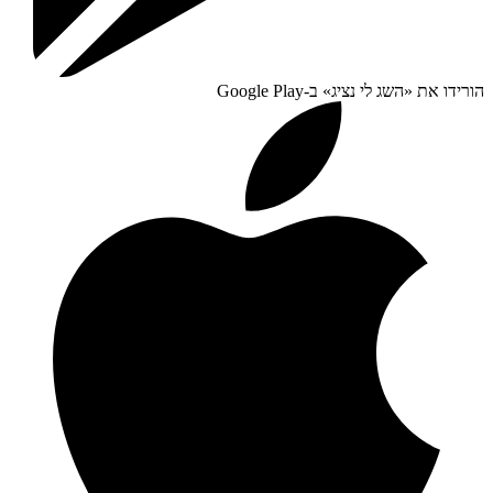
הורידו את «
השג לי נציג
» ב-
Google Play