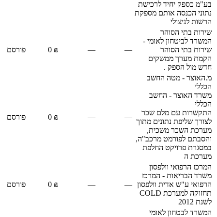
בע"מ כספק יחיד לרכישת
נתוני הכנסה אותם מספקת
הרשות לניצולי
שירות בתי הסוהר
המשרד לביטחון לאומי -
שירות בתי הסוהר
—
—
₪ 0
פורסם
הקמת מערך ממשקים
חדש מול הספק .
מ.האוצר - מטה החשב
הכללי
משרד האוצר - החשב
הכללי
התקשרות עם מלם שכר
—
—
₪ 0
פורסם
לצורך שליפת נתונים מתוך
מערכת השכר משכית,
והסבתם לפורמט מרכב"ה,
במסגרת פרויקט החלפת
מערכת ה
המרכז הרפואי וולפסון
משרד הבריאות - המרכז
הרפואי ע"ש אדית וולפסון
—
—
₪ 0
פורסם
תחזוקה למערכת COLD
לשנת 2012
המשרד לבטחון לאומי