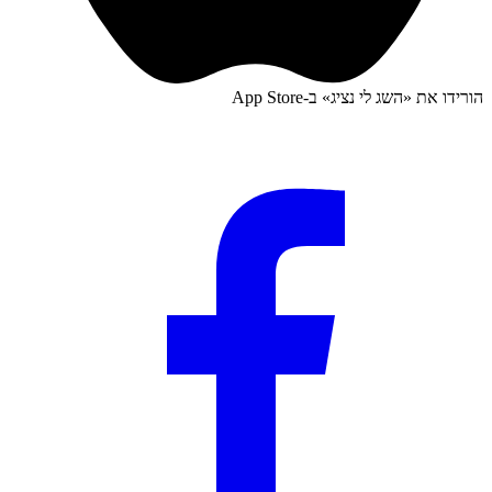
הורידו את «
השג לי נציג
» ב-
App Store