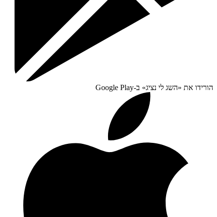
הורידו את «
השג לי נציג
» ב-
Google Play