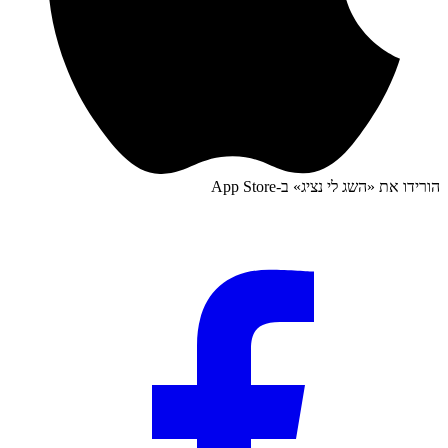
הורידו את «
השג לי נציג
» ב-
App Store