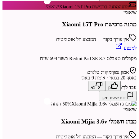
מתנה
מתנה ברכישת Xiaomi 15T Pro
שיאומי
שיאומי
מתנה ברכישת Xiaomi 15T Pro
אין צורך בקוד — המבצע חל אוטומטית
למבצע
מקבלים טאבלט Redmi Pad SE 8.7 בשווי 699 ש"ח
אמון נמוך
מקור:
טלגרם
נאסף
20 במאי
· אומת 9 באוג׳
עבד לך?
כן
לא
דווח שאינו תקין
50% הנחה
שיאומי
מברג חשמלי Xiaomi Mijia 3.6v
אין צורך בקוד — המבצע חל אוטומטית