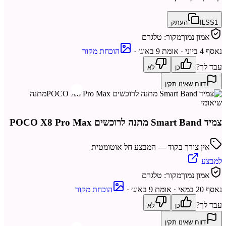
ILSS1
העתק
אמון נמוך
מקור:
טלגרם
נאסף
4 ביוני
· אומת 9 באוג׳
·
הוכחת מקור
עבד לך?
כן
לא
דווח שאינו תקין
מתנה
שיאומי
צמיד Smart Band מתנה לרוכשים POCO X8 Pro Max
אין צורך בקוד — המבצע חל אוטומטית
למבצע
אמון נמוך
מקור:
טלגרם
נאסף
20 במאי
· אומת 9 באוג׳
·
הוכחת מקור
עבד לך?
כן
לא
דווח שאינו תקין