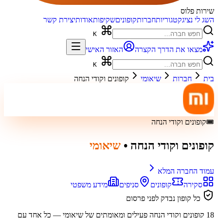
שירות פלוס
השג לי נציג
קטגוריות
חברות
קופונים
שקיפות
אודות
יצירת קשר
K
מצאו את הדרך הקצרה
האזור האישי
K
בית
חברות
שיאומי
קופונים וקודי הנחה
🎟️
קופונים וקודי הנחה
קופונים וקודי הנחה
•
שיאומי
עמוד החברה המלא
סקירה
קופונים
סניפים
מידע משפטי
כל קופון נבדק לפני פרסום
18
קופונים וקודי הנחה פעילים ומאומתים של
שיאומי
— כל אחד עם