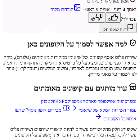
אמון נמוך
מקור:
טלגרם
נאסף
4 ביוני
· אומת 9 באוג׳
·
הוכחת מקור
עבד לך?
כן
לא
דווח שאינו תקין
למה אפשר לסמוך על הקופונים כאן
שירות פלוס
אוסף קופונים של
שיאומי
ממקורות מאומתים (
טלגרם
), בודק
כל אחד לפני פרסום, ומציג על כל כרטיס את המקור, התוקף ורמת האמון.
קופונים שפג תוקפם עוברים לארכיון, ומשוב הגולשים (“עבד לך?”) עוזר
לנו לשמור על מאגר מדויק.
עוד מותגים עם קופונים מאומתים
נספרסו
פוד אפיל
סופר פארם
האגיס
פוקס
KSP
וולט
בזק
עמוד השירות המלא של
שיאומי
מכירים קופון נוסף? שתפו
אותו
לכל הקופונים
שקיפות: חלק מהקישורים עשויים להיות קישורי שותפים ו
שירות פלוס
עשוי לקבל עמלה על רכישה דרכם. הדבר אינו משפיע על הקופונים