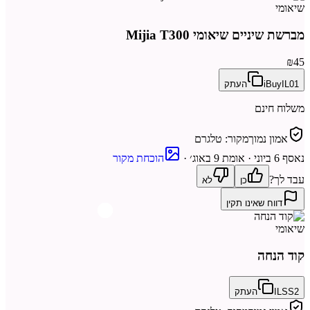
שיאומי
מברשת שיניים שיאומי Mijia T300
₪45
iBuyIL01
העתק
משלוח חינם
אמון נמוך
מקור:
טלגרם
נאסף
6 ביוני
· אומת 9 באוג׳
·
הוכחת מקור
עבד לך?
כן
לא
דווח שאינו תקין
שיאומי
קוד הנחה
ILSS2
העתק