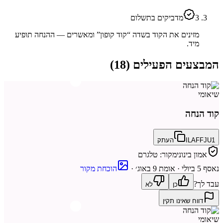
3
מדביקים בתשלום
מזינים את הקוד בשדה “קוד קופון” ומאשרים — ההנחה תופיע
מיד.
המבצעים הפעילים (
18
)
שיאומי
קוד הנחה
ILAFFJU1
העתק
אמון בינוני
מקור:
טלגרם
נאסף
5 ביולי
· אומת 9 באוג׳
·
הוכחת מקור
עבד לך?
כן
לא
דווח שאינו תקין
שיאומי