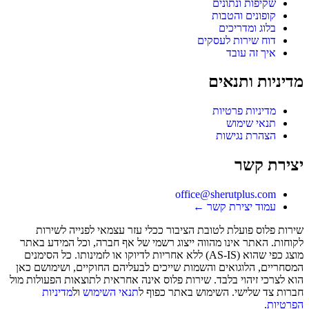
שקיפות ונתונים
קופונים והטבות
בלוג ומדריכים
דוח שירות לעסקים
איך זה עובד
מדיניות ותנאים
מדיניות פרטיות
תנאי שימוש
הצהרת נגישות
יצירת קשר
office@sherutplus.com
עמוד יצירת קשר
←
שירות פלוס
פועלת לטובת הציבור ככלי עזר עצמאי לפנייה לשירות
לקוחות. האתר אינו מהווה ייצוג רשמי של אף חברה, וכל המידע באתר
מוצג כפי שהוא (AS-IS) ללא אחריות לדיוקו או לזמינותו. כל הסימנים
המסחריים, הלוגואים והשמות שייכים לבעליהם החוקיים, ושימושם כאן
הוא לצרכי זיהוי בלבד. שירות פלוס אינה אחראית לתוצאות הפעולות מול
חברות צד שלישי. השימוש באתר כפוף ל
תנאי השימוש
ול
מדיניות
הפרטיות
.