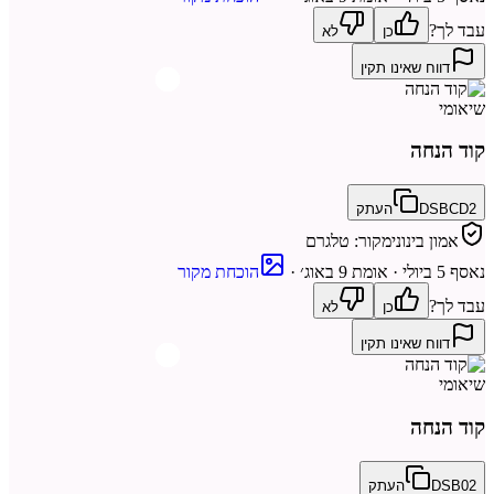
עבד לך?
כן
לא
דווח שאינו תקין
שיאומי
קוד הנחה
DSBCD2
העתק
אמון בינוני
מקור:
טלגרם
נאסף
5 ביולי
· אומת 9 באוג׳
·
הוכחת מקור
עבד לך?
כן
לא
דווח שאינו תקין
שיאומי
קוד הנחה
DSB02
העתק