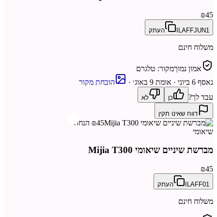
₪45
ILAFFJUN1
העתק
משלוח חינם
אמון נמוך
מקור:
טלגרם
נאסף
6 ביוני
· אומת 9 באוג׳
·
הוכחת מקור
עבד לך?
כן
לא
דווח שאינו תקין
₪45 הנחה
שיאומי
מברשת שיניים שיאומי Mijia T300
₪45
ILAFF01
העתק
משלוח חינם