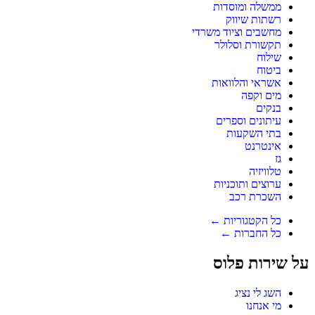
ממשלה ומוסדות
רשתות שיווק
מחשבים וציוד משרדי
תקשורת וסלולר
שילוח
ביטוח
אשראי והלוואות
מים וקפה
בנקים
עיתונים וספרים
בתי השקעות
אינטרנט
גז
טלוויזיה
ערוצים ותוכניות
השכרת רכב
כל הקטגוריות ←
כל החברות ←
על שירות פלוס
השג לי נציג
מי אנחנו