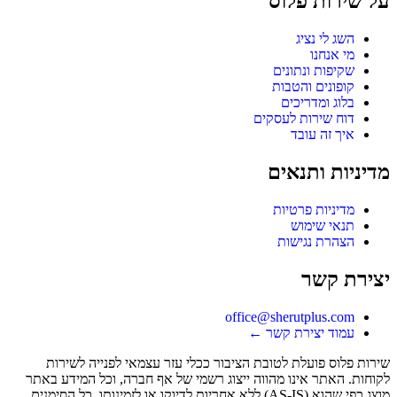
על שירות פלוס
השג לי נציג
מי אנחנו
שקיפות ונתונים
קופונים והטבות
בלוג ומדריכים
דוח שירות לעסקים
איך זה עובד
מדיניות ותנאים
מדיניות פרטיות
תנאי שימוש
הצהרת נגישות
יצירת קשר
office@sherutplus.com
עמוד יצירת קשר
←
שירות פלוס
פועלת לטובת הציבור ככלי עזר עצמאי לפנייה לשירות
לקוחות. האתר אינו מהווה ייצוג רשמי של אף חברה, וכל המידע באתר
מוצג כפי שהוא (AS-IS) ללא אחריות לדיוקו או לזמינותו. כל הסימנים