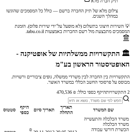
תיק חברה מלא
צילום מלא של תיק החברה ברשם — כולל כל המסמכים שהוגשו
במהלך השנים.
💡 השירות חיצוני בתשלום (לא מופעל על־ידי שירות פלוס). הזמנת
המסמכים מתבצעת מול רשם החברות באמצעות tabu.co.il.
🏛️ התקשרויות ממשלתיות של
אופטיקנה -
האופטיסטור הראשון בע"מ
התקשרויות בין החברה לבין משרדי ממשלה, גופים ציבוריים ורשויות.
מבוסס על פרסומי החשב הכללי במשרד האוצר.
2
התקשרויות
היקף כספי כולל:
₪ 470,536
תאריך
היקף
שם המשרד
תאריך סיום
סטטוס
התחלה
כספי
משרד הכלכלה והתעשייה
משרד הכלכלה
הכשרת דורשי עבודה
₪