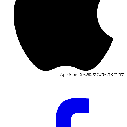
הורידו את «
השג לי נציג
» ב-
App Store