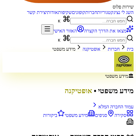
שירות פלוס
השג לי נציג
קטגוריות
חברות
קופונים
שקיפות
אודות
יצירת קשר
K
מצאו את הדרך הקצרה
האזור האישי
K
בית
חברות
אופטיקנה
מידע משפטי
🏛️
מידע משפטי
מידע משפטי
•
אופטיקנה
עמוד החברה המלא
סקירה
סניפים
מידע משפטי
ביקורות