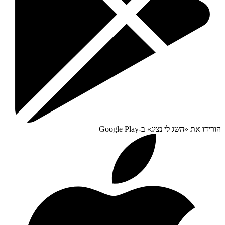
הורידו את «
השג לי נציג
» ב-
Google Play