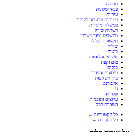
תעופה
פנאי ומלונות
עיריות
עמותות ומועדוני לקוחות
ממשלה ומוסדות
רשתות שיווק
מחשבים וציוד משרדי
תקשורת וסלולר
שילוח
ביטוח
אשראי והלוואות
מים וקפה
בנקים
עיתונים וספרים
בתי השקעות
אינטרנט
גז
טלוויזיה
ערוצים ותוכניות
השכרת רכב
כל הקטגוריות ←
כל החברות ←