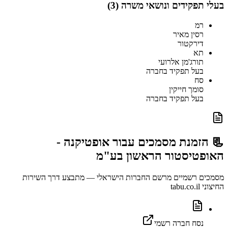
בעלי תפקידים ונושאי משרה (
3
)
רמ
רסין מאיר
דירקטור
תא
תורג'מן אלרועי
בעל תפקיד בחברה
סח
סומך חייקין
בעל תפקיד בחברה
📃 הזמנת מסמכים עבור
אופטיקנה -
האופטיסטור הראשון בע"מ
מסמכים רשמיים מרשם החברות הישראלי — מתבצע דרך השירות
החיצוני tabu.co.il
נסח חברה רשמי