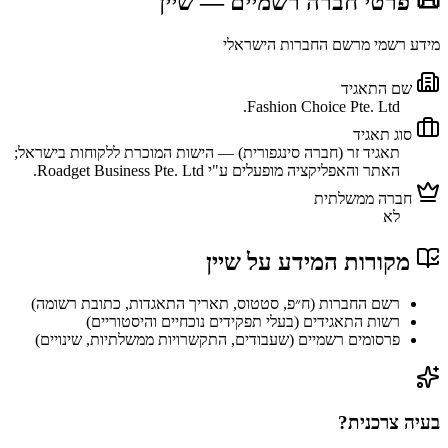
📜 פרטי חברה רשמיים
— שיין
מידע רשמי מרשם החברות הישראלי
שם התאגיד
Fashion Choice Pte. Ltd.
סוג תאגיד
תאגיד זר (חברה סינגפורית) — הישות המוכרת ללקוחות בישראל;
האתר והאפליקציה מופעלים ע"י Roadget Business Pte. Ltd.
חברה ממשלתית
לא
מקורות המידע על
שיין
רשם החברות (ח״פ, סטטוס, תאריך התאגדות, כתובת רשומה)
רשות התאגידים (בעלי תפקידים נוכחיים והיסטוריים)
פרסומים רשמיים (שעבודים, התקשרויות ממשלתיות, שינויים)
בעיה צרכנית?