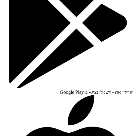
הורידו את «
השג לי נציג
» ב-
Google Play