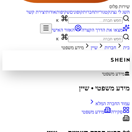
שירות פלוס
השג לי נציג
קטגוריות
חברות
קופונים
שקיפות
אודות
יצירת קשר
K
מצאו את הדרך הקצרה
האזור האישי
K
בית
חברות
שיין
מידע משפטי
🏛️
מידע משפטי
מידע משפטי
•
שיין
עמוד החברה המלא
סקירה
מידע משפטי