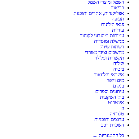
חשמל ומוצרי חשמל
בריאות
אפליקציות, אתרים ותוכנות
תעופה
פנאי ומלונות
עיריות
עמותות ומועדוני לקוחות
ממשלה ומוסדות
רשתות שיווק
מחשבים וציוד משרדי
תקשורת וסלולר
שילוח
ביטוח
אשראי והלוואות
מים וקפה
בנקים
עיתונים וספרים
בתי השקעות
אינטרנט
גז
טלוויזיה
ערוצים ותוכניות
השכרת רכב
כל הקטגוריות ←