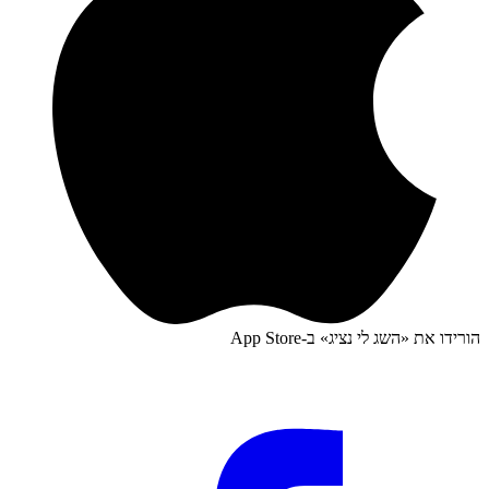
הורידו את «
השג לי נציג
» ב-
App Store