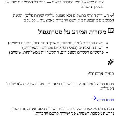
צילום מלא של תיק החברה ברשם — כולל כל המסמכים שהוגשו
במהלך השנים.
💡 השירות חיצוני בתשלום (לא מופעל על־ידי שירות פלוס). הזמנת
המסמכים מתבצעת מול רשם החברות באמצעות tabu.co.il.
מקורות המידע על
סטרונגפול
רשם החברות (ח״פ, סטטוס, תאריך התאגדות, כתובת רשומה)
רשות התאגידים (בעלי תפקידים נוכחיים והיסטוריים)
פרסומים רשמיים (שעבודים, התקשרויות ממשלתיות, שינויים)
בעיה צרכנית?
פתחו פנייה ל
סטרונגפול
דרך
שירות פלוס
עם תיעוד משפטי מלא של כל
הפעולות.
פתחו פנייה
המידע מסופק לצרכי שקיפות צרכנית.
שירות פלוס
אינו מקור רשמי.
נדרשת מסמכת רשמית? פנו ישירות לרשם החברות.