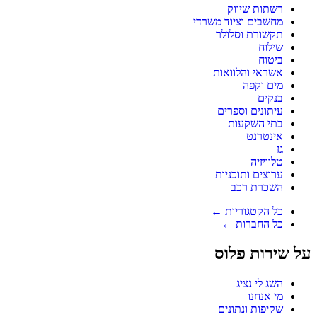
רשתות שיווק
מחשבים וציוד משרדי
תקשורת וסלולר
שילוח
ביטוח
אשראי והלוואות
מים וקפה
בנקים
עיתונים וספרים
בתי השקעות
אינטרנט
גז
טלוויזיה
ערוצים ותוכניות
השכרת רכב
כל הקטגוריות ←
כל החברות ←
על שירות פלוס
השג לי נציג
מי אנחנו
שקיפות ונתונים