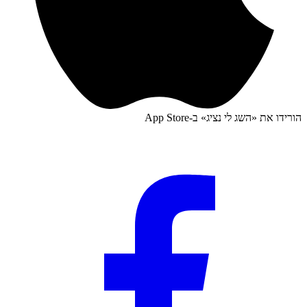
הורידו את «
השג לי נציג
» ב-
App Store