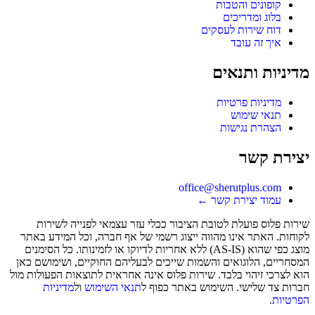
קופונים והטבות
בלוג ומדריכים
דוח שירות לעסקים
איך זה עובד
מדיניות ותנאים
מדיניות פרטיות
תנאי שימוש
הצהרת נגישות
יצירת קשר
office@sherutplus.com
עמוד יצירת קשר
←
שירות פלוס
פועלת לטובת הציבור ככלי עזר עצמאי לפנייה לשירות
לקוחות. האתר אינו מהווה ייצוג רשמי של אף חברה, וכל המידע באתר
מוצג כפי שהוא (AS-IS) ללא אחריות לדיוקו או לזמינותו. כל הסימנים
המסחריים, הלוגואים והשמות שייכים לבעליהם החוקיים, ושימושם כאן
הוא לצרכי זיהוי בלבד. שירות פלוס אינה אחראית לתוצאות הפעולות מול
חברות צד שלישי. השימוש באתר כפוף ל
תנאי השימוש
ול
מדיניות
הפרטיות
.