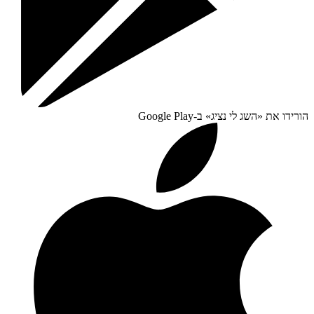
הורידו את «
השג לי נציג
» ב-
Google Play