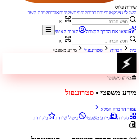
שירות פלוס
השג לי נציג
קטגוריות
חברות
קופונים
שקיפות
אודות
יצירת קשר
K
מצאו את הדרך הקצרה
האזור האישי
K
בית
חברות
סטרונגפול
מידע משפטי
🏛️
מידע משפטי
מידע משפטי
•
סטרונגפול
עמוד החברה המלא
סקירה
מידע משפטי
ביטול שירות
ביקורות