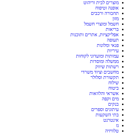
מוצרים לבית וריהוט
אופנה וטיפוח
תחבורה ורכבים
מזון
חשמל ומוצרי חשמל
בריאות
אפליקציות, אתרים ותוכנות
תעופה
פנאי ומלונות
עיריות
עמותות ומועדוני לקוחות
ממשלה ומוסדות
רשתות שיווק
מחשבים וציוד משרדי
תקשורת וסלולר
שילוח
ביטוח
אשראי והלוואות
מים וקפה
בנקים
עיתונים וספרים
בתי השקעות
אינטרנט
גז
טלוויזיה