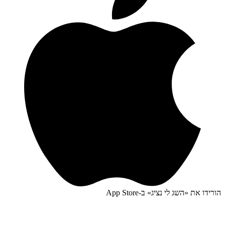
הורידו את «
השג לי נציג
» ב-
App Store