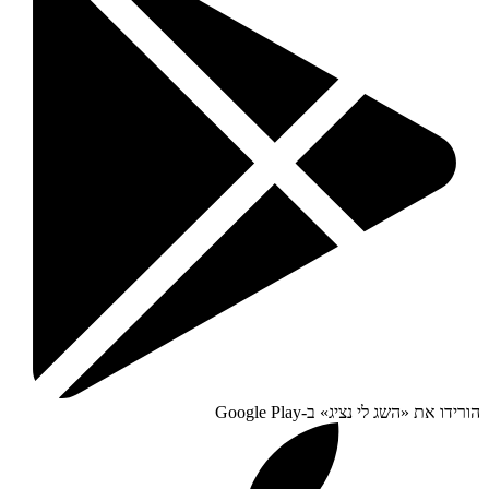
הורידו את «
השג לי נציג
» ב-
Google Play