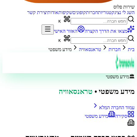
שירות פלוס
השג לי נציג
קטגוריות
חברות
קופונים
שקיפות
אודות
יצירת קשר
K
מצאו את הדרך הקצרה
האזור האישי
K
בית
חברות
טראנסאוויה
מידע משפטי
🏛️
מידע משפטי
מידע משפטי
•
טראנסאוויה
עמוד החברה המלא
סקירה
מידע משפטי