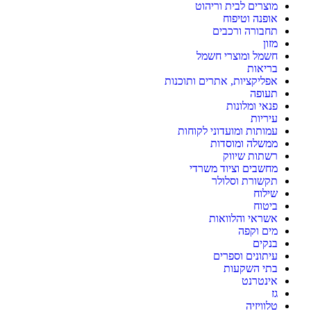
מוצרים לבית וריהוט
אופנה וטיפוח
תחבורה ורכבים
מזון
חשמל ומוצרי חשמל
בריאות
אפליקציות, אתרים ותוכנות
תעופה
פנאי ומלונות
עיריות
עמותות ומועדוני לקוחות
ממשלה ומוסדות
רשתות שיווק
מחשבים וציוד משרדי
תקשורת וסלולר
שילוח
ביטוח
אשראי והלוואות
מים וקפה
בנקים
עיתונים וספרים
בתי השקעות
אינטרנט
גז
טלוויזיה