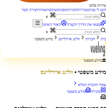
שירות פלוס
השג לי נציג
קטגוריות
חברות
קופונים
שקיפות
אודות
יצירת קשר
K
מצאו את הדרך הקצרה
האזור האישי
K
בית
חברות
וולינג איירליינס
מידע משפטי
🏛️
מידע משפטי
מידע משפטי
•
וולינג איירליינס
עמוד החברה המלא
סקירה
מידע משפטי