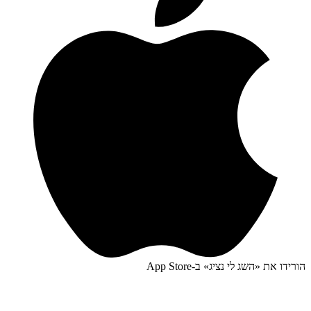
הורידו את «
השג לי נציג
» ב-
App Store