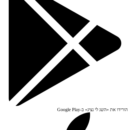
הורידו את «
השג לי נציג
» ב-
Google Play