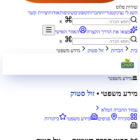
שירות פלוס
השג לי נציג
קטגוריות
חברות
קופונים
שקיפות
אודות
יצירת קשר
K
מצאו את הדרך הקצרה
האזור האישי
K
בית
חברות
זול סטוק
מידע משפטי
🏛️
מידע משפטי
מידע משפטי
•
זול סטוק
עמוד החברה המלא
סקירה
סניפים
מידע משפטי
ביקורות