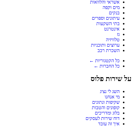
אשראי והלוואות
מים וקפה
בנקים
עיתונים וספרים
בתי השקעות
אינטרנט
גז
טלוויזיה
ערוצים ותוכניות
השכרת רכב
כל הקטגוריות ←
כל החברות ←
על שירות פלוס
השג לי נציג
מי אנחנו
שקיפות ונתונים
קופונים והטבות
בלוג ומדריכים
דוח שירות לעסקים
איך זה עובד