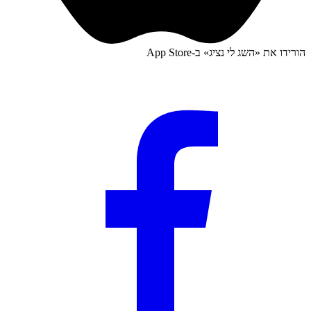
הורידו את «
השג לי נציג
» ב-
App Store