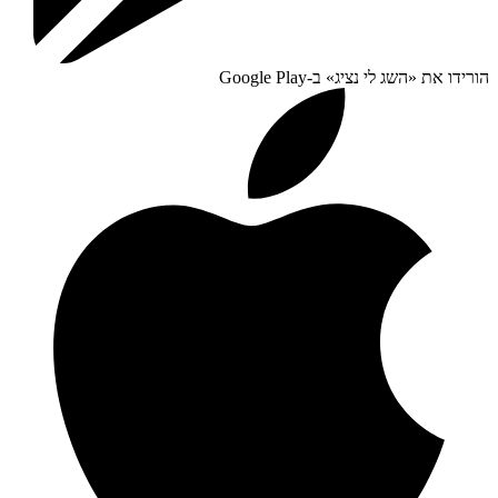
הורידו את «
השג לי נציג
» ב-
Google Play