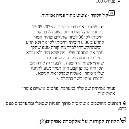
פנייה
%
100
קול הלקוח · ציטוט מתוך פנייה אמיתית
״
הי שלום . אני חיכיתי היום ה 15.05.2026
בתחנת הרצל ארלוזורוב בשעה 8 בבוקר .
וחיכיתי לקו 36 לכיוון שתולים שהיה אמור
להגיע ב 8:36 חיכיתי וחיכיתי לקו אך ולא הגיע
. וכשהתקשרתי לברר מה קורה טענו שהקו
עבר את התחנה שלי . מה שלא היה ולא נברא
. חיכיתי בתחנה לקו הזה שעה .עד
שהתייאשתי. זו חוצפה . ולצערי זה קורה אם
הקו הזה באופן קבע הוא תמיד מגיע לתחנה
שלי מאוחר . אשמח שבדקו את הנושא .
ותיצרו איתי קשר בהקדם .
״
פנייה אמיתית שטופלה במערכת. פרטים אישיים צונזרו
אוטומטית.
🤖 הנתונים מחושבים אוטומטית מתוך הפניות שטופלו ומתעדכנים פעם
ביום.
תלונות לקוחות על
אלקטרה אפיקים
(
2
)