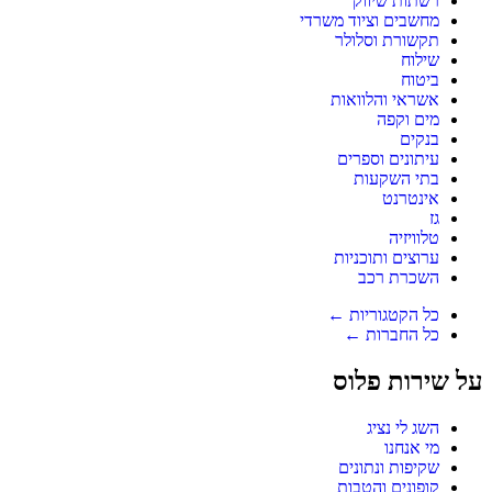
רשתות שיווק
מחשבים וציוד משרדי
תקשורת וסלולר
שילוח
ביטוח
אשראי והלוואות
מים וקפה
בנקים
עיתונים וספרים
בתי השקעות
אינטרנט
גז
טלוויזיה
ערוצים ותוכניות
השכרת רכב
כל הקטגוריות ←
כל החברות ←
על שירות פלוס
השג לי נציג
מי אנחנו
שקיפות ונתונים
קופונים והטבות