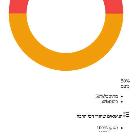
50
%
כועס
מתוסכל
%
50
כועס
%
50
הנושאים שחזרו הכי הרבה
מעקב
%
100