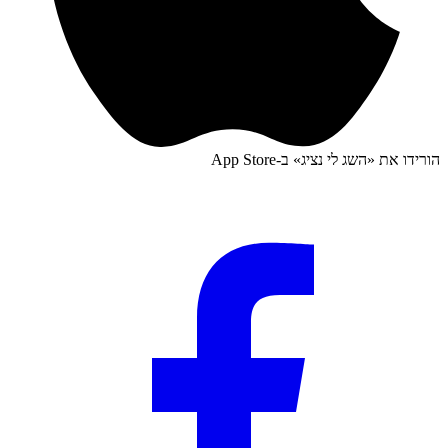
הורידו את «
השג לי נציג
» ב-
App Store