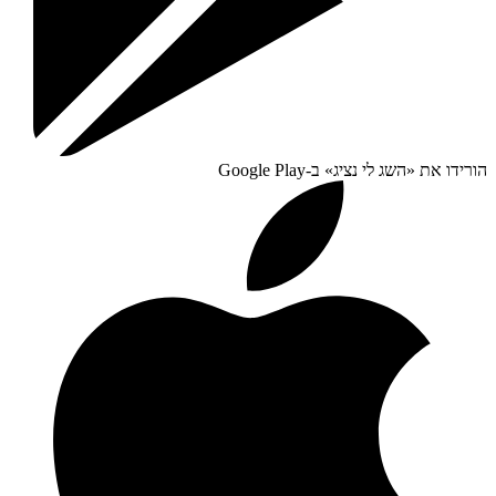
הורידו את «
השג לי נציג
» ב-
Google Play