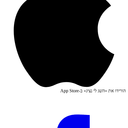
הורידו את «
השג לי נציג
» ב-
App Store