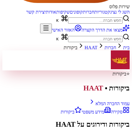
שירות פלוס
השג לי נציג
קטגוריות
חברות
קופונים
שקיפות
אודות
יצירת קשר
K
מצאו את הדרך הקצרה
האזור האישי
K
בית
חברות
HAAT
ביקורות
⭐
ביקורות
ביקורות
•
HAAT
עמוד החברה המלא
סקירה
מידע משפטי
ביקורות
ביקורות ודירוגים על
HAAT