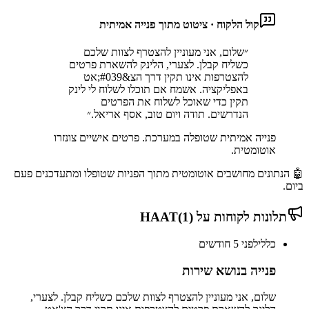
קול הלקוח · ציטוט מתוך פנייה אמיתית
״
שלום, אני מעוניין להצטרף לצוות שלכם
כשליח קבלן. לצערי, הלינק להשארת פרטים
להצטרפות אינו תקין דרך הצ&#039;אט
באפליקציה. אשמח אם תוכלו לשלוח לי לינק
תקין כדי שאוכל לשלוח את הפרטים
הנדרשים. תודה ויום טוב, אסף אריאל.
״
פנייה אמיתית שטופלה במערכת. פרטים אישיים צונזרו
אוטומטית.
🤖 הנתונים מחושבים אוטומטית מתוך הפניות שטופלו ומתעדכנים פעם
ביום.
תלונות לקוחות על
)
1
(
HAAT
כללי
לפני 5 חודשים
פנייה בנושא שירות
שלום, אני מעוניין להצטרף לצוות שלכם כשליח קבלן. לצערי,