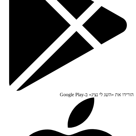
הורידו את «
השג לי נציג
» ב-
Google Play