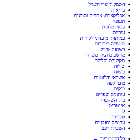
חשמל ומוצרי חשמל
בריאות
אפליקציות, אתרים ותוכנות
תעופה
פנאי ומלונות
עיריות
עמותות ומועדוני לקוחות
ממשלה ומוסדות
רשתות שיווק
מחשבים וציוד משרדי
תקשורת וסלולר
שילוח
ביטוח
אשראי והלוואות
מים וקפה
בנקים
עיתונים וספרים
בתי השקעות
אינטרנט
גז
טלוויזיה
ערוצים ותוכניות
השכרת רכב
כל הקטגוריות ←