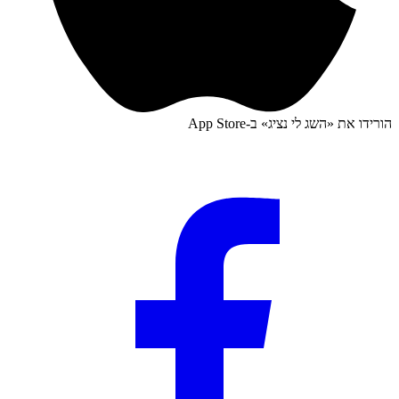
הורידו את «
השג לי נציג
» ב-
App Store