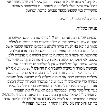
לא קיבלתי כחודש לאחר הפניה . הזמן שלי לחייג שוב כאשר אני
במילואים והזמן שלי לטלפון זה לשוחח עם המשפחה מאוכזב
מהשירות כמי שנופש מספר פעמים ברשת ישרוטל
פנייה כללית
לפני 3 חודשים
פנייה כללית
הבעיה: שלום רב , אני בחודש 7 להריוני סגרנו חופשה למשפחה
הקטנה שלנו באגמים להיום כולנו נרגשים בתכנון לצאת לאילת
מאור עקיבא ב4 לפנות בוקר ולפתע מקבלים הודעה שסבתא של
בעלי נפטרה באופן פתאומי , תוך כדי שהכל כבר ארוז והילדה
מתרגשת לחופשה הכל משתנה כי היום הלוויה אני מדברת ללב
שלכם אני זקוקה לחופשה הזאת חסכתי אותה שקל על שקל כדי
לממש אותה נקלעתי למצב שאין לי שליטה לגביו בסהכ אני
מבקשת מכורח הנסיבות להעביר את החופש ל 24.05.26 אני לא
רוצה זיכוי ולא רוצה החזר רוצה לזכות בזכות ולא בחסד בחופשה
אצלכם בבקשה מכם אני מוכנה לשלוח לכם מודעת אבל תעודת
פטירה כדי שתאמינו לי בעלי עובד במשרד הבטחון ובגלל המצב
אנחנו בקושי מצליחים להתראות והחופשה הזאת יכלה להשלים
פער גדול מאד בחיינו בבבקשה מכם תאשרו לי את העברת
החופשה ל24 למאי הפתרון המבוקש: הזזת המועד הנוכחי ל24.5.26
ההזמנה המקורית היא להיום 03.05.26 עד 06.05.26 על שם ארד
בר ת.ז [הוסתר] מס טלפון [הוסתר] בבקשה תעזרו לי