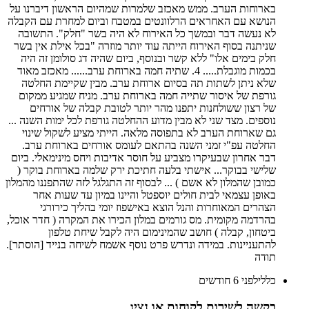
בארוחות הערב. ממש מאכזב שלמרות שמהיום הראשון דיברנו על
הנושא עם האחראים הרלוונטים במטבח וביום למחרת עם הקבלה
לא נעשה דבר ובמשך כל האירוח לא היה בשר "חלק". התשובה
שניתנה בסוף האירוח הייתה עוד יותר מוזרה "בכל אילת אין בשר
חלק בימים אלו" ללא קשר ובנוסף, ביום שהיה דג סולומן זה היה
בכמות מוגבלת..... 4. שתיה חמה בארוחת ערב...... מאכזב מאוד
שלא ניתן לשתות תה בסיום ארוחת ערב. מבין שקיימת החלטה
גורפת של איסור שתייה חמה בארוחת ערב. מניח שמגיע ממקום
של רצון ששולחנות יתפנו מהר יותר לטובת קבלה של אורחים
נוספים. מצד שני לא מבין מדוע ההחלטה גורפת לכל ימות השנה ...
גם שארוחת הערב לא בתפוסה מלאה. הייתי מציע לשקול שינוי
החלטה עפ"י זמני השנה בהתאם לעומס אורחים בארוחת ערב.
דבר אחרון שבעיקרו מצביע על חוסר אדיבות ויחס מינימאלי. ביום
שלישי בבוקר... אישתי בלעה חתיכת ירק שלמה בארוחת בוקר (
כמובן שהמלון לא אשם ) ... לבסוף זה התגלגל לזה שהתפננו מהמלון
באופן עצמאי לבית חולים יוספטל והיינו במיון עד שעות אחר
הצהרים המאוחרות והנל הוצא באישפוז יומי בהליך כירורגי
בהרדמה מקומית. מס גורמים במלון הכירו את המקרה ( חדר אוכל,
ביטחון, קבלה ) חושב שהמינימום היה לקבל שיחת טלפון
להתעניינות. במידה ונדרש פרט נוסף אשמח לשיחה בנייד [הוסתר].
תודה
כללי
לפני 6 חודשים
בקשה לשירות לקוחות או נציג