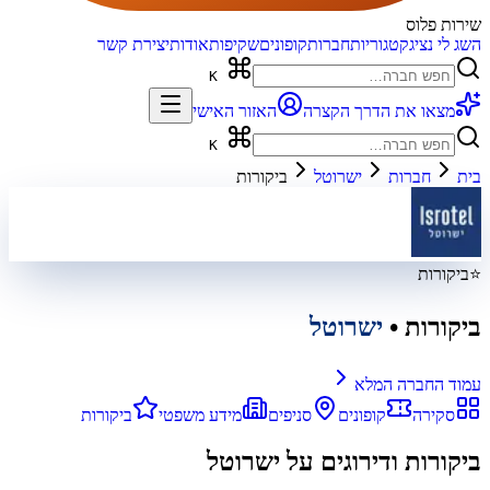
שירות פלוס
השג לי נציג
קטגוריות
חברות
קופונים
שקיפות
אודות
יצירת קשר
K
מצאו את הדרך הקצרה
האזור האישי
K
בית
חברות
ישרוטל
ביקורות
⭐
ביקורות
ביקורות
•
ישרוטל
עמוד החברה המלא
סקירה
קופונים
סניפים
מידע משפטי
ביקורות
ביקורות ודירוגים על
ישרוטל