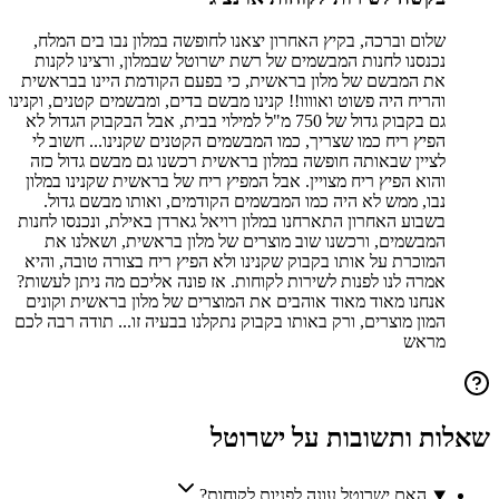
שלום וברכה, בקיץ האחרון יצאנו לחופשה במלון נבו בים המלח,
נכנסנו לחנות המבשמים של רשת ישרוטל שבמלון, ורצינו לקנות
את המבשם של מלון בראשית, כי בפעם הקודמת היינו בבראשית
והריח היה פשוט ואוווו!! קנינו מבשם בדים, ומבשמים קטנים, וקנינו
גם בקבוק גדול של 750 מ"ל למילוי בבית, אבל הבקבוק הגדול לא
הפיץ ריח כמו שצריך, כמו המבשמים הקטנים שקנינו... חשוב לי
לציין שבאותה חופשה במלון בראשית רכשנו גם מבשם גדול כזה
והוא הפיץ ריח מצויין. אבל המפיץ ריח של בראשית שקנינו במלון
נבו, ממש לא היה כמו המבשמים הקודמים, ואותו מבשם גדול.
בשבוע האחרון התארחנו במלון רויאל גארדן באילת, ונכנסו לחנות
המבשמים, ורכשנו שוב מוצרים של מלון בראשית, ושאלנו את
המוכרת על אותו בקבוק שקנינו ולא הפיץ ריח בצורה טובה, והיא
אמרה לנו לפנות לשירות לקוחות. אז פונה אליכם מה ניתן לעשות?
אנחנו מאוד מאוד אוהבים את המוצרים של מלון בראשית וקונים
המון מוצרים, ורק באותו בקבוק נתקלנו בבעיה זו... תודה רבה לכם
מראש
שאלות ותשובות על
ישרוטל
האם ישרוטל עונה לפניות לקוחות?