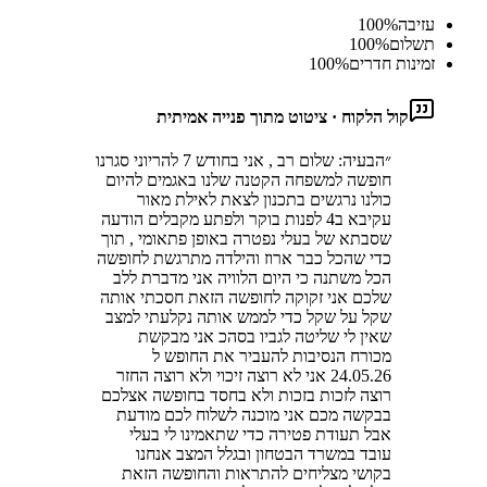
עזיבה
%
100
תשלום
%
100
זמינות חדרים
%
100
קול הלקוח · ציטוט מתוך פנייה אמיתית
״
הבעיה: שלום רב , אני בחודש 7 להריוני סגרנו
חופשה למשפחה הקטנה שלנו באגמים להיום
כולנו נרגשים בתכנון לצאת לאילת מאור
עקיבא ב4 לפנות בוקר ולפתע מקבלים הודעה
שסבתא של בעלי נפטרה באופן פתאומי , תוך
כדי שהכל כבר ארוז והילדה מתרגשת לחופשה
הכל משתנה כי היום הלוויה אני מדברת ללב
שלכם אני זקוקה לחופשה הזאת חסכתי אותה
שקל על שקל כדי לממש אותה נקלעתי למצב
שאין לי שליטה לגביו בסהכ אני מבקשת
מכורח הנסיבות להעביר את החופש ל
24.05.26 אני לא רוצה זיכוי ולא רוצה החזר
רוצה לזכות בזכות ולא בחסד בחופשה אצלכם
בבקשה מכם אני מוכנה לשלוח לכם מודעת
אבל תעודת פטירה כדי שתאמינו לי בעלי
עובד במשרד הבטחון ובגלל המצב אנחנו
בקושי מצליחים להתראות והחופשה הזאת