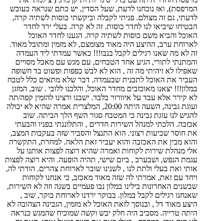
המרפסת), ואז נוכחנו לדעת, שעל הסדין, יש כתם שנראה כעובש
לדעתי, גם זה מצולם. פניתי לקבלה וביקשתי כוסות לשתיה קרה,
הבטיחו שיביאו לנו לחדר כוסות. זה לא קרה. בעלי ירד לחדר
האוכל והביא משם כוסות לשתיה קרה. הגענו לחדר האוכל
לארוחת ערב, ההיצע היה מאוד מצומצם, לא מזמין ומתובל מאוד.
זה לא מה שאנו רגילים לקבל בנבו!!! כאשר עמדתי ליד העמדה
והמתנתי לתורי, הגיע אחד הטבחים, עם מגש עם מאכל מסויים
שאפילו לא זיהיתי מה זה , הוא לא לבש כפפות ופשוט בד חשופה
העביר את האוכל לתבנית שבעמדה. דבר שלא מתאים כלל לטבח
במלון!!! יצאנו מאוכזבים מחדר האוכל, והלכנו ללובי . שוב, המזגן
לא קירר אלא עבד על איוורור בלבד. ישבנו ורצינו להזמין קפה/תה
ועוגת גבינה, השעה היתה 20:00, המלצרית אמרה שהיא לא יכולה
להגיש לנו עוגת גבינה כי המטבח סגור השף הלך הביתה. שוב
אכזבה. הלכתי למנהל השירות חדרים , והתלוננתי בפניו והבעתי
את חוסר שביעות רצוני. הוא התנצל והסביר שזה בעקבות המצב,
והוא מבין את האכזבה והוא יעביר זאת הלאה. למחרת, התקשרה
אלי מנהלת שירות לקוחות ואמרה שהיא רוצה לפצות אותנו על
עגמת הנפש, ושבערב , ביום שישי, תהיה הופעה. והיא רוצה לפצות
אותי ואת בעלי ולתת לנו , לשנינו שובר לארוחת צהרים. הודתי לה,
ויחד עם זאת, אמרתי לה שזה מאוד מאכזב, כי אנחנו לקוחות
שבשנים האחרונות בילינו במלון נבו פעמיים בשנה וזה לא השירות,
שאנחנו רגילים לקבל במלון. בבוקר ירדנו לארוחת בוקר, שוב ,
היצע מאוד דל , ובנוסך לזאת האוכל לא מזמין, הגבינה הצהובה לא
היתה טרייה. מסביב היה חלק יבש וקשה שמוכיח שהמגש כנראה