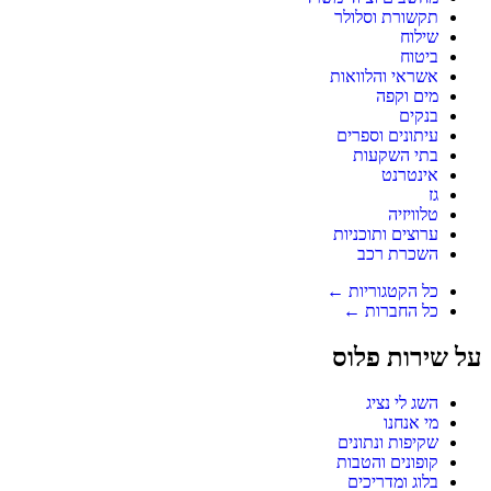
תקשורת וסלולר
שילוח
ביטוח
אשראי והלוואות
מים וקפה
בנקים
עיתונים וספרים
בתי השקעות
אינטרנט
גז
טלוויזיה
ערוצים ותוכניות
השכרת רכב
כל הקטגוריות ←
כל החברות ←
על שירות פלוס
השג לי נציג
מי אנחנו
שקיפות ונתונים
קופונים והטבות
בלוג ומדריכים