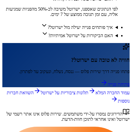
לפי הנתונים שאספנו, ישרוטל משיבה לכ-50% מהפניות שמגיעות
אליה, עם זמן תגובה ממוצע של 7 ימים.
איך פותחים פנייה יעילה מול ישרוטל?
האם הביקורות על ישרוטל אמיתיות?
חוויה לא טובה עם
ישרוטל
?
פתחו פנייה דרך
שירות פלוס
— ננסח, נשלח, ונעקוב עד לפתרון.
פתיחת פנייה
עמוד החברה המלא
תלונות ציבוריות על
ישרוטל
השוואת חברות
נוספות
הדירוגים נמסרו על-ידי משתמשים.
שירות פלוס
אינו אתר רשמי של
ישרוטל
ואינו אחראי לתוכן חוות-הדעת.