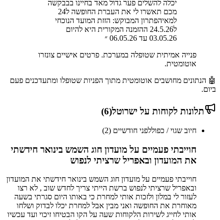
יכלה להשלים פער גדול מאד בחיינו בבבקשה
מכם תאשרו לי את העברת החופשה ל24
למאיהפתרון המבוקש: הזזת המועד הנוכחי
ל24.5.26 ההזמנה המקורית היא להיום
03.05.26 עד 06.05.26
״
פנייה אמיתית שטופלה במערכת. פרטים אישיים צונזרו
אוטומטית.
🤖 הנתונים מחושבים אוטומטית מתוך הפניות שטופלו ומתעדכנים פעם
ביום.
תלונות לקוחות על
ישרוטל
(
6
)
חיוב שגוי / כפול
לפני חודשיים (2)
חוייבתי פעמיים על מועדון חוג השמש בינואר חידשתי
את המועדון ובאפריל שרציתי לנפוש
חוייבתי פעמיים על מועדון חוג השמש בינואר חידשתי את המועדון
ובאפריל שרציתי לנפוש ברשת הייתי צריך לחדש שוב , לא רצו
לעזור לי במלון ולזכות אותי למחרת כי באותו היום סגרתי בשעה
מאוחרת את החופשה ואני מבין אבל למחרת יכלו לבדוק ושלחו
אותי לחייג לשירות הלקוחות שעה על הקו הבטיחו זיכוי ועד עכשיו