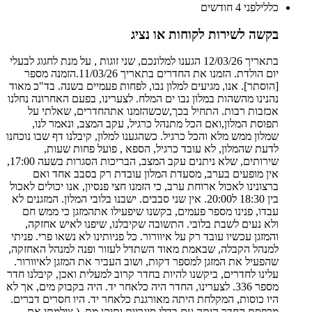
כללי
לפני 4 חודשים
בקשה לשירות לקוחות או נציג
בתאריך 12/03/26 הגענו למלונכם, שני זוגות , על מנת לחגוג לבעלי
יום הולדת. הזמנו את החדרים בתאריך 11/03/26.הזמנה מספר
[הוסתר]. אנו, מגיעים למלון נבו, לפחות פעמיים בשנה. בד"כ מאוד
נהנינו מהשהות במלון נבו ים המלח. לצערינו, בפעם האחרונה נחלנו
אכזבות רבות. התחיל בכך,שכשהזמנו אתהחדרים, שאלתי על
תפוסת המלון,ואם הכל מתנהל כרגיל, עקב המצב, ונאמר לנו,
שמלון ממש מלא והכל כרגיל. כשהגענו למלון, קיבלנו דף שבו נוכחנו
לדעת שהמלון, לא עובד כרגיל, הספא , פועל פחות שעות,
שירותים, שלא ניתנים עקב המצב, הבריכות הסגרות בשעה 17:00,
אין מופעים בערב, מסעדת המלון עובדת רק בסבב אחד ואם
ברצונינו לאכול ארוחת ערב, כי הזמנו חצי פנסיון, אנו יכולים לאכול
בין 18:30 ל20:00. אין שני סבבים. ישבנו בלובי המלון. המזגנים לא
עבדו, פנינו מספר פעמים, בקשנו שיפעילו אתהמזגן כי ממש חם
ולא נעים לשבת בלובי. התשובה שקיבלנו, שיפנו לאיש אחזקה,
והמזגן עכשיו עובד רק על איוורור. כל פניותינו לא נשאו פרי. פניתי
למנהל הקבלה, שבאמת מאוד השתדל לעזור ופנה למנהל האחזקה,
שהפעיל את המזגן למספר דקות, ושוב העביר את המזגן לאיוורור.
עלינו לחדרים, ביקשנו להיות בחדר קרוב למעלית ואכן, קיבלנו חדר
מספר 336. לצערינו, החדר היה כלאחר יד. היה בקבוק מים, אך לא
היו כוסות, המקלחת היתה מאורגנת כלאחר יד. היו חסרים דברים.
מרפסת החדר היתה עם בדלי סיגריות ותיקן מת. ( צילמתי את