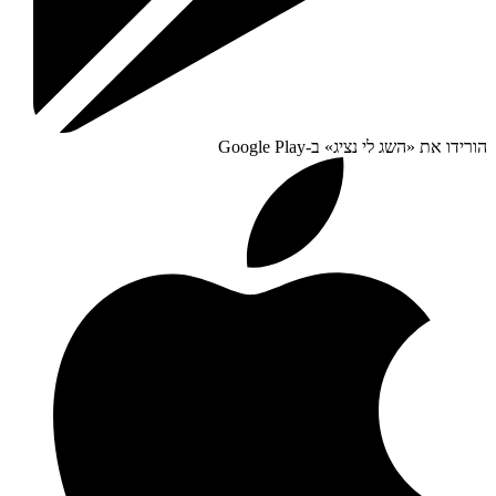
הורידו את «
השג לי נציג
» ב-
Google Play