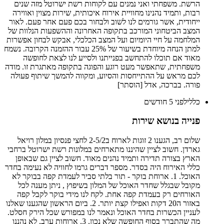
הרשת. משפחתי ואני נמנים עם לקוחות רשת ישרוטל מזה שנים
רבות, ותמיד נהנינו מחוויית אירוח איכותית, שירות מצוין ואווירה
ייחודית, אשר גורמים לנו לשוב ולבחור בכם פעם אחר פעם. לאור
המצב הביטחוני המורכב בתקופה האחרונה וההשפעות הנלוות של
המלחמה על חיי היומיום ועל המצב הכלכלי, אבקש לבחון אפשרות
למתן הנחה מיוחדת בשיעור של 25% עבור ההזמנה הקרובה. נשמח
מאוד אם תוכלו להתחשב בפנייתנו ולסייע לנו לצאת לחופשה
משפחתית, שתאפשר מעט רוגע והפוגה בתקופה מאתגרת זו. מודה
לכם מראש על ההתייחסות והסיוע, ומקווה להמשך שיתוף פעולה
פורה. בברכה, אדל [הוסתר]
כללי
לפני 5 חודשים
פנייה בנושא שירות
שלום רב, הגענו 2 זוגות לארוח ב2-5/2 לחצי פנסיון במלון רויאל
גארדן. חשוב לציין שהיננו מתארחים במלונות רשת ישרוטל ברחבי
הארץ בצורה תדירה ותמיד נהנים מאוד. חשוב לציין גם שבאופן
כללי האירוח היה בסדר. מספר דברים גרמו לחוויה לא נעימה בחדר
האוכל. 1. ארוחת בוקר - תור בלתי סביר לעמדת קפה בבוקר לא
מקובל שבגלל שחדר האוכל של המלון בשיפוץ , ניתן מענה לכל
האורחים רק בעמדת קפה אחת. לקח לנו מידי בוקר לקבל קפה
באזור ה20 דקות ואפילו קצת יותר. 2. ביום הראשון שהגענו שאלנו
לעניין הכשרות בחדר האוכל ונאמר לנו במפורש שכל הירק חסלט.
מה שהתברר בסוף החופשה שלא נכון. 3. ארוחות ערב, לא נהננו