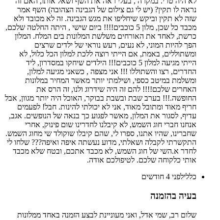
לא היה טרי. במקרה , בעלי ראה את השף ושאל אותו, האם זה
נראה לו תקין? (יש לי גם צילום של הגבינה הצהובה) השף אמר
שזה לא תקין וביקש שיחליפו את מגש הגבינה. זה לא מכובד ולא
מכבד כל שכן, מלון 5 כוכבים!!!! ביום שישי , היתה החלטה שלכם,
כרשת, לאחד את האורחים משלשת המלונות בים המלח. המלון
הפך להיות המוני, לא נעים, רעש נוראי של ילדים שרצים
ומשתוללים, באמת, אם הייתי רוצה ללכת למלון הכל כלול, לא
הייתי מגיעה למלון 5 כוכבים!!! הילדים שיחקו במסדרון, ליד
החדרים, רצו והשתוללו !!! אני מצפה , כשאני מגיעה למלון,
ומשלמת במיטב כספי, ושילמתי יותר מאשר המחיר במלונות
האחרים שלכם!!!! להם זה היה שידרוג ולנו, זה הרס את
החופשה.!!! בערב שבת ובשבת בבוקר, האוכל היה יותר מגוון, אבל
חריף מאוד ומתובל מאוד, אני לא יכולתי להינות. חבל! לפעמים
עדיף, לסגור את המלון, מאשר לפגוע כך בנאה של הנופשים. אגב,
אנחנו חברי חוג השמש, לא קיבלנו לחדרינו שום פינוק, אחרי
שחברינו, שהיו אתנו, ספרו לי, שהם קיבלו שוקולד שי מחוג השמש.
התקשרתי לקבלה ושאלתי, מדוע נעשתה איפה ואיפה??? שלחו לי
לחדר א.השי של חוג השמש, לא מכבד אתכם, ובטח שלא מכבד
אותי כלקוחה שלכם. לטיפולכם אודה.
כללי
לפני 4 חודשים
בעיה בהזמנה
שלום רב, שמי אדל, ואני מעוניינת לבצע הזמנה באחד ממלונות