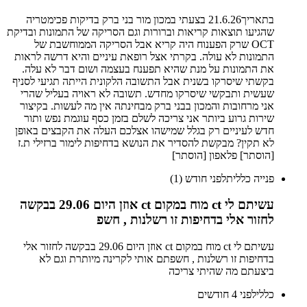
בתאריך21.6.26 בצעתי במכון מור בני ברק בדיקות פכימטריה
שהגיעו תוצאות קריאות וברורות וגם הסריקה של התמונות ובדיקת
OCT שרק הפענוח היה קריא אבל הסריקה הממוחשבת של
התמונות לא עולה. בקרתי אצל רופאת עיניים והיא דרשה לראות
את התמונות על מנת שהיא תפענח בעצמה ושום דבר לא עלה.
בקשתי שיסרקו בשנית אבל התשובה הלקונית הייתה תגיעי לסניף
שעשית ותבקשי שיסרקו מחדש. תשובה לא ראויה בעליל שהרי
אני מרחובות והמכון בבני ברק מבחינתה אין מה לעשות. בקיצור
שירות גרוע ביותר אני צריכה לשלם בזמן כסף עוגמת נפש ותור
חדש לעיניים רק בגלל שמישהו אצלכם העלה את הקבצים באופן
לא תקין? מבקשת להסדיר את הנושא בדחיפות לימור ברזילי ת.ז
[הוסתר] פלאפון [הוסתר]
פנייה כללית
לפני חודש (1)
עשיתם לי ct מוח במקום ct אוזן היום 29.06 בבקשה
לחזור אלי בדחיפות זו רשלנות , חשפ
עשיתם לי ct מוח במקום ct אוזן היום 29.06 בבקשה לחזור אלי
בדחיפות זו רשלנות , חשפתם אותי לקרינה מיותרת וגם לא
ביצעתם מה שהיתי צריכה
כללי
לפני 4 חודשים