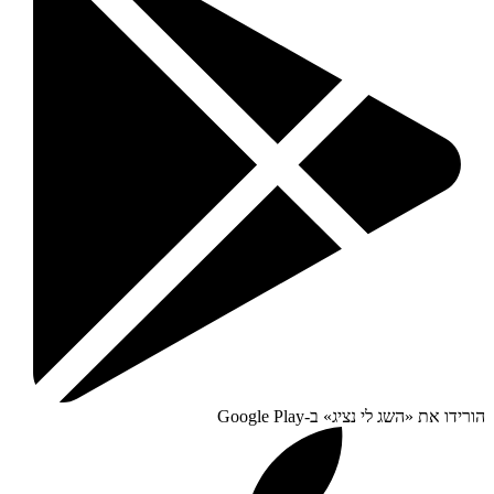
הורידו את «
השג לי נציג
» ב-
Google Play