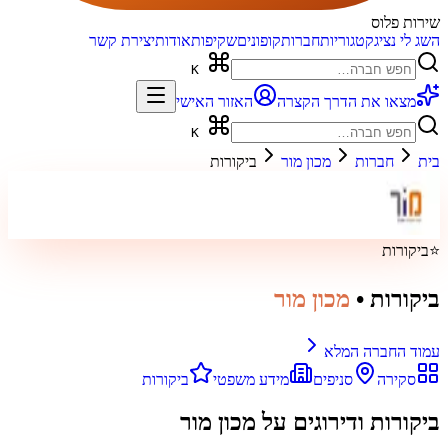
שירות פלוס
השג לי נציג
קטגוריות
חברות
קופונים
שקיפות
אודות
יצירת קשר
K
מצאו את הדרך הקצרה
האזור האישי
K
בית
חברות
מכון מור
ביקורות
⭐
ביקורות
ביקורות
•
מכון מור
עמוד החברה המלא
סקירה
סניפים
מידע משפטי
ביקורות
ביקורות ודירוגים על
מכון מור