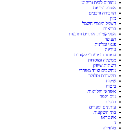
מוצרים לבית וריהוט
אופנה וטיפוח
תחבורה ורכבים
מזון
חשמל ומוצרי חשמל
בריאות
אפליקציות, אתרים ותוכנות
תעופה
פנאי ומלונות
עיריות
עמותות ומועדוני לקוחות
ממשלה ומוסדות
רשתות שיווק
מחשבים וציוד משרדי
תקשורת וסלולר
שילוח
ביטוח
אשראי והלוואות
מים וקפה
בנקים
עיתונים וספרים
בתי השקעות
אינטרנט
גז
טלוויזיה