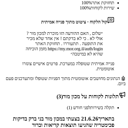
תחזוקת אתר
%
100
שירות לקוחות
%
100
קול הלקוח · ציטוט מתוך פנייה אמיתית
״
שלום , האם ההודעה הזו מוכרת למכון מור ?
אולי לא . כי לא בדקתם ! אין אחד שלא מכיר
את התופעה . תתעוררו . תחזוקת האתר
https://my.mor.org.il/auth/login מזמן הוכיחה
שהיא לא במיטבה
״
פנייה אמיתית שטופלה במערכת. פרטים אישיים צונזרו
אוטומטית.
🤖 הנתונים מחושבים אוטומטית מתוך הפניות שטופלו ומתעדכנים פעם
ביום.
תלונות לקוחות על
מכון מור
(
3
)
תקלה בשירות
לפני חודש (1)
בתאריך21.6.26 בצעתי במכון מור בני ברק בדיקות
פכימטריה שהגיעו תוצאות קריאות וברור