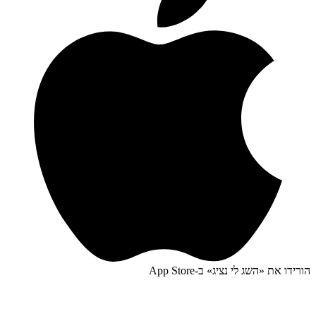
הורידו את «
השג לי נציג
» ב-
App Store