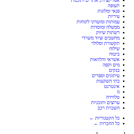
אפליקציות, אתרים ותוכנות
תעופה
פנאי ומלונות
עיריות
עמותות ומועדוני לקוחות
ממשלה ומוסדות
רשתות שיווק
מחשבים וציוד משרדי
תקשורת וסלולר
שילוח
ביטוח
אשראי והלוואות
מים וקפה
בנקים
עיתונים וספרים
בתי השקעות
אינטרנט
גז
טלוויזיה
ערוצים ותוכניות
השכרת רכב
כל הקטגוריות ←
כל החברות ←