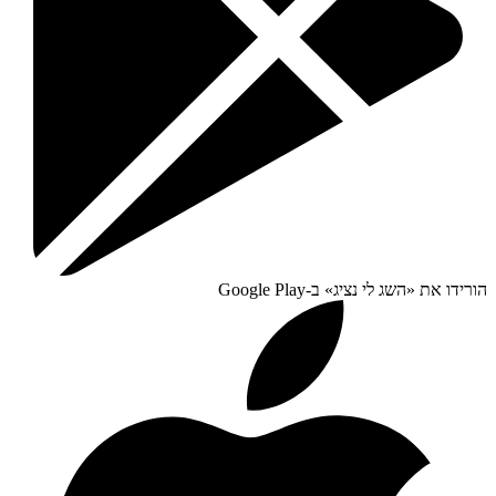
הורידו את «
השג לי נציג
» ב-
Google Play