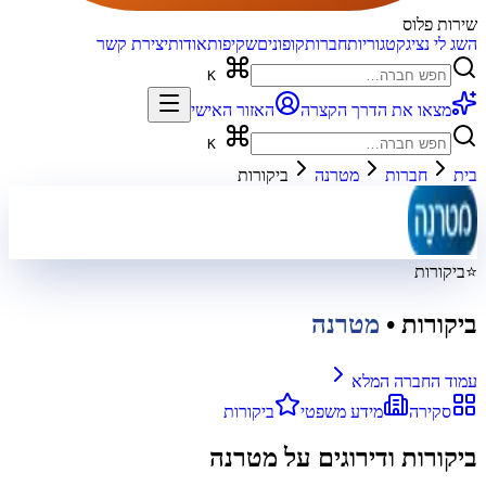
שירות פלוס
השג לי נציג
קטגוריות
חברות
קופונים
שקיפות
אודות
יצירת קשר
K
מצאו את הדרך הקצרה
האזור האישי
K
בית
חברות
מטרנה
ביקורות
⭐
ביקורות
ביקורות
•
מטרנה
עמוד החברה המלא
סקירה
מידע משפטי
ביקורות
ביקורות ודירוגים על
מטרנה