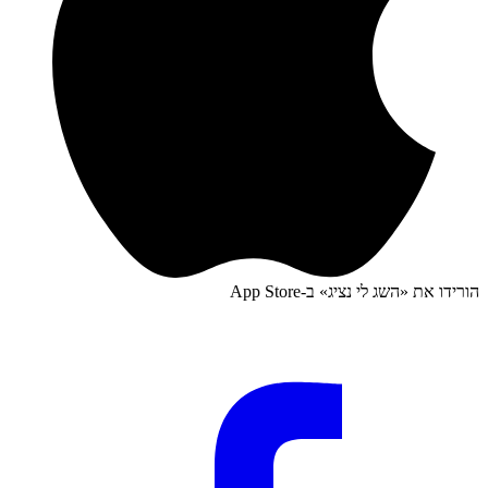
הורידו את «
השג לי נציג
» ב-
App Store