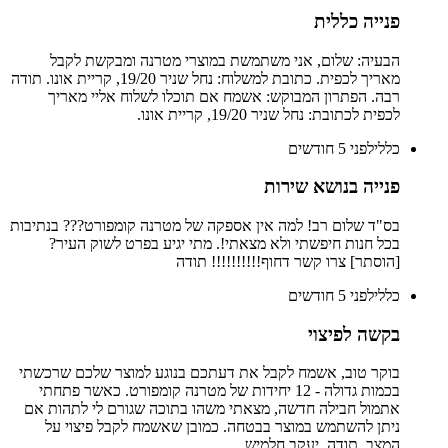
פנייה כללית
הבעיה: שלום, אני משתמשת במוצרי מטרנה ומבקשת לקבל
מאריך לכפית. כתובת למשלוח: נחל שניר 19/20, קריית אונו. תודה
רבה. הפתרון המבוקש: אשמח אם תוכלו לשלוח אליי מאריך
לכפית לכתובת: נחל שניר 19/20, קריית אונו.
כללי
לפני 5 חודשים
פנייה בנושא שירות
בס"ד שלום רב! למה אין אספקה של מטרנה קומפורט??? בנתיבות
בכל חנות חיפשתי ולא מצאתי!. מתי יגיע בפרט לשוק העיר?
[הוסתר] צרו קשר דחוף!!!!!!!!!! תודה
כללי
לפני 5 חודשים
בקשה לפיצוי
בוקר טוב, אשמח לקבל את דעתכם בנוגע למוצר שלכם שרכשתי
בכמות גדולה - 12 יחידות של מטרנה קומפורט. כאשר פתחתי
אתמול חבילה חדשה, מצאתי משהו בתוכה שגורם לי לתהות אם
ניתן להשתמש במוצר בבטחה. כמובן שאשמח לקבל פיצוי על
המצב. תודה, יעקב חלמיש