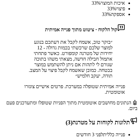
איכות המוצר
%
33
פיצוי
%
33
אספקה
%
33
קול הלקוח · ציטוט מתוך פנייה אמיתית
״
בוקר טוב, אשמח לקבל את דעתכם בנוגע
למוצר שלכם שרכשתי בכמות גדולה - 12
יחידות של מטרנה קומפורט. כאשר פתחתי
אתמול חבילה חדשה, מצאתי משהו בתוכה
שגורם לי לתהות אם ניתן להשתמש במוצר
בבטחה. כמובן שאשמח לקבל פיצוי על המצב.
תודה, יעקב חלמיש
״
פנייה אמיתית שטופלה במערכת. פרטים אישיים צונזרו
אוטומטית.
🤖 הנתונים מחושבים אוטומטית מתוך הפניות שטופלו ומתעדכנים פעם
ביום.
תלונות לקוחות על
מטרנה
(
3
)
פנייה כללית
לפני 3 חודשים