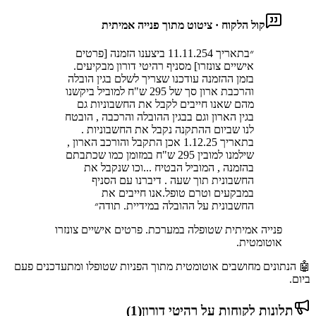
קול הלקוח · ציטוט מתוך פנייה אמיתית
״
בתאריך 11.11.254 ביצענו הזמנה [פרטים
אישיים צונזרו] מסניף רהיטי דורון מבקיעים.
בזמן ההזמנה עודכנו שצריך לשלם בגין הובלה
והרכבת ארון סך של 295 ש"ח למוביל ביקשנו
מהם שאנו חייבים לקבל את החשבוניות גם
בגין הארון וגם בבגין ההובלה והרכבה , הובטח
לנו שביום ההתקנה נקבל את החשבוניות .
בתאריך 1.12.25 אכן התקבל והורכב הארון ,
שילמנו למובין 295 ש"ח במזומן כמו שכתבתם
בהזמנה , המוביל הבטיח ...וכו שנקבל את
החשבונית תוך שעה . דיברנו עם הסניף
במבקעים וטרם טופל.אנו חייבים את
החשבונית על ההובלה במידיית. תודה
״
פנייה אמיתית שטופלה במערכת. פרטים אישיים צונזרו
אוטומטית.
🤖 הנתונים מחושבים אוטומטית מתוך הפניות שטופלו ומתעדכנים פעם
ביום.
תלונות לקוחות על
רהיטי דורון
(
1
)