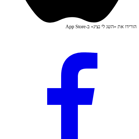
הורידו את «
השג לי נציג
» ב-
App Store