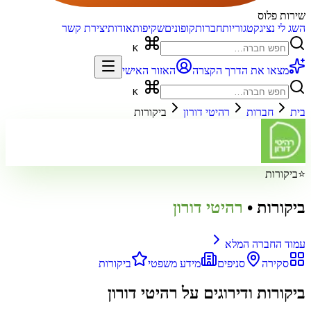
שירות פלוס
השג לי נציג
קטגוריות
חברות
קופונים
שקיפות
אודות
יצירת קשר
K
מצאו את הדרך הקצרה
האזור האישי
K
בית
חברות
רהיטי דורון
ביקורות
⭐
ביקורות
ביקורות
•
רהיטי דורון
עמוד החברה המלא
סקירה
סניפים
מידע משפטי
ביקורות
ביקורות ודירוגים על
רהיטי דורון