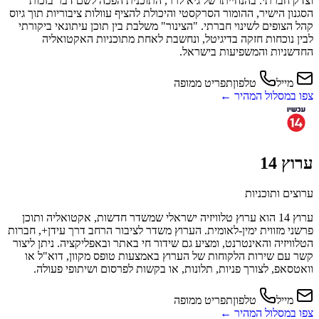
וצדק חברתי. בהנחייתו של גיא לרר, התוכנית הפכה לשם דבר בזכות
הסגנון הישיר, ההומור הסרקסטי והיכולת להציף עוולות ציבוריות תוך גיוס
קהל הצופים לשינוי חברתי. "הצינור" משלבת בין תוכן עיתונאי ביקורתי
לבין נוכחות חזקה בדיגיטל, ונחשבת לאחת מתוכניות האקטואליה
החדשניות והמשפיעות בישראל.
מייל
טלפון
תפריט ממופה
צפו במסלול המהיר ←
ערוץ 14
ערוצים ותוכניות
ערוץ 14 הוא ערוץ טלוויזיה ישראלי שמשדר חדשות, אקטואליה ותוכן
פרשני מזווית ימין-לאומית. הערוץ משדר לציבור הרחב דרך עידן+, חברות
הטלוויזיה והאינטרנט, ומציע גם שידור חי באתר ובאפליקציה. ניתן ליצור
קשר עם שירות הלקוחות של הערוץ באמצעות טופס מקוון, דוא"ל או
וואטסאפ, לצורך פניות, תלונות, או בקשות לפרסום ושיתופי פעולה.
מייל
טלפון
תפריט ממופה
צפו במסלול המהיר ←