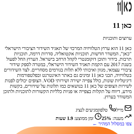
כאן 11
ערוצים ותוכניות
כאן 11 הוא ערוץ הטלוויזיה המרכזי של תאגיד השידור הציבורי הישראלי
"כאן", המשדר חדשות, תוכניות אקטואליה, סדרות דרמה, תוכניות
תרבות, בידור ותוכן דוקומנטרי לקהל הרחב בישראל. הערוץ החל לפעול
בשנת 2017 עם הקמת תאגיד השידור הישראלי, במטרה לספק שידור
ציבורי עצמאי, מגוון ואיכותי ללא תלות בגורמים מסחריים. לצד השידורים
בטלוויזיה, תכני כאן 11 זמינים גם באתר האינטרנט ובפלטפורמות
דיגיטליות שונות, כולל צפייה ישירה ושירותי VOD. הצופים יכולים לפנות
לשירות הצופים של כאן 11 בנושאים כמו תלונות על שידורים, בקשות
מידע, דיווח על תקלות בצפייה או פניות כלליות הקשורות לתוכניות ולתוכן
המשודר בערוץ.
מייל
טלפון
מגיעים לנציג
מענה:
25%
זמן ממוצע:
1.9 שעות
צפו במסלול המהיר ←