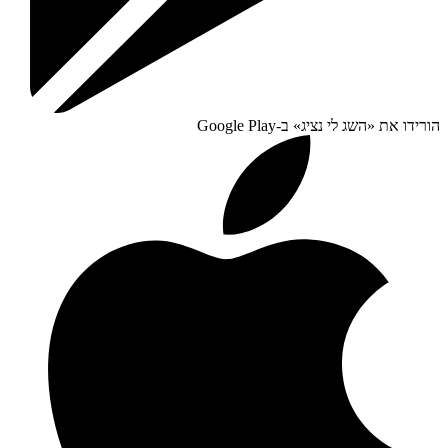
הורידו את «
השג לי נציג
» ב-
Google Play