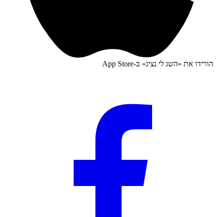
הורידו את «
השג לי נציג
» ב-
App Store