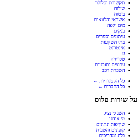
תקשורת וסלולר
שילוח
ביטוח
אשראי והלוואות
מים וקפה
בנקים
עיתונים וספרים
בתי השקעות
אינטרנט
גז
טלוויזיה
ערוצים ותוכניות
השכרת רכב
כל הקטגוריות ←
כל החברות ←
על שירות פלוס
השג לי נציג
מי אנחנו
שקיפות ונתונים
קופונים והטבות
בלוג ומדריכים