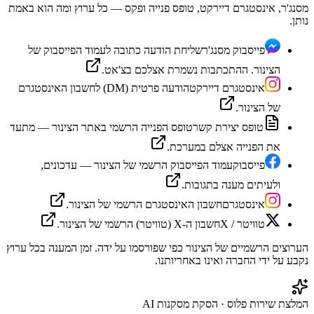
מסנג'ר, אינסטגרם דיירקט, טופס פנייה ופקס — כל ערוץ ומה הוא באמת
נותן.
פייסבוק מסנג'ר
שליחת הודעה כתובה לעמוד הפייסבוק של
הצינור. ההתכתבות נשמרת אצלכם בצ'אט.
אינסטגרם דיירקט
הודעה פרטית (DM) לחשבון האינסטגרם
של הצינור.
טופס יצירת קשר
טופס הפנייה הרשמי באתר הצינור — מתעד
את הפנייה אצלם במערכת.
פייסבוק
עמוד הפייסבוק הרשמי של הצינור — עדכונים,
ולעיתים מענה בתגובות.
אינסטגרם
חשבון האינסטגרם הרשמי של הצינור.
טוויטר / X
חשבון ה-X (טוויטר) הרשמי של הצינור.
הערוצים הרשמיים של
הצינור
כפי שפורסמו על ידה. זמן המענה בכל ערוץ
נקבע על ידי החברה ואינו באחריותנו.
המלצת שירות פלוס · הסקת מסקנות AI