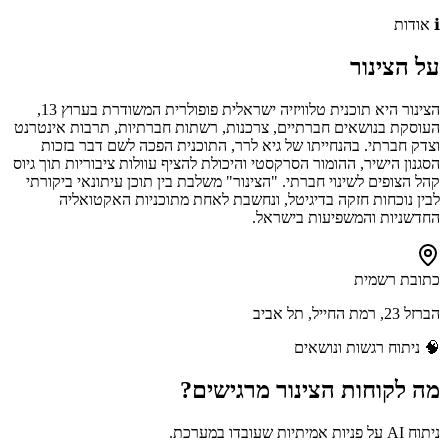
ℹ️
אודות
על
הצינור
הצינור היא תוכנית טלוויזיה ישראלית פופולרית המשודרת בערוץ 13,
העוסקת בנושאים חברתיים, צרכנות, רשתות חברתיות, תרבות אינטרנט
וצדק חברתי. בהנחייתו של גיא לרר, התוכנית הפכה לשם דבר בזכות
הסגנון הישיר, ההומור הסרקסטי והיכולת להציף עוולות ציבוריות תוך גיוס
קהל הצופים לשינוי חברתי. "הצינור" משלבת בין תוכן עיתונאי ביקורתי
לבין נוכחות חזקה בדיגיטל, ונחשבת לאחת מתוכניות האקטואליה
החדשניות והמשפיעות בישראל.
כתובת רשמית
הברזל 23, רמת החייל, תל אביב
🧠
ניתוח רגשות ונושאים
מה לקוחות
הצינור
מרגישים?
ניתוח AI על פניות אמיתיות שעובדו במערכת.