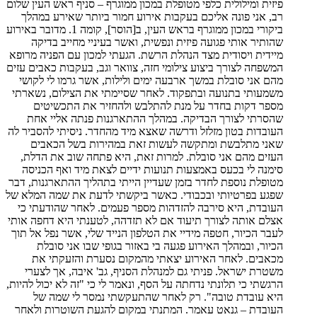
פיזית ומילולית כלפי מטופלת במכון ממוגרף – סניף ראש העין שלום
רב, אני פונה אליכם בעקבות אירוע חמור ביותר שאירע במהלך
ביקורי במכון ממוגרף בראש העין, ב[הוסר], קומה 1. מדובר באירוע
שהותיר אותי פגועה פיזית ונפשית, ואשר בעיניי מחייב בדיקה
מיידית ויסודית מצד הנהלת הרשת. הגעתי למכון עם הפניה מרופא
המשפחה לצורך ביצוע צילומי חזה, צוואר וגב, בעקבות כאבים עזים
מהם אני סובלת במשך ארבעה ימים ולילות, אשר גרמו לי לקושי
משמעותי בתנועה ובתפקוד. לאחר שסיימתי את הצילום, נשארתי
מספר דקות בחדר על מנת להתלבש ולהחזיר את התכשיטים
שהסרתי לצורך הבדיקה. במהלך ההתארגנות פנתה אליי אחת
העובדות בטון מזלזל ודרשה שאצא מיד מהחדר. ניסיתי להסביר לה
שאני מתלבשת ומתקשה לעשות זאת במהירות בשל הכאבים
העזים מהם אני סובלת. למרות זאת, היא פתחה שוב את הדלת,
סימנה לי בכעס באמצעות תנועות ידיים לצאת מיד ואף הכניסה
מטופלת נוספת לחדר בזמן שעדיין הייתי בתהליך ההתארגנות, דבר
שפגע בפרטיותי ובכבודי. כאשר ביקשתי לדעת את שמה המלא של
העובדת, היא סירבה להזדהות מספר פעמים. לאחר שהודעתי כי
אצלם אותה לצורך תיעוד אם לא תזדהה, לטענתי היא דחפה אותי
לעבר הכיור, חטפה מידיי את הטלפון הנייד שלי, אשר נפל אל תוך
הכיור, ובמהלך האירוע פגעה בי באזור בגופי שבו אני סובלת
מכאבים. לאחר האירוע יצאתי מהמקום נסערת והזעקתי את
משטרת ישראל. פניתי גם למנהלת הסניף, גב' איבה, אך לצערי
הרגשתי כי תלונתי נדחתה על הסף, ונאמר לי כי "זה לא יכול להיות,
היא עובדת טובה". רק לאחר שהתעקשתי נמסר לי שמה של
העובדת – גנאט עאמר. המתנתי במקום להגעת השוטרות ולאחר