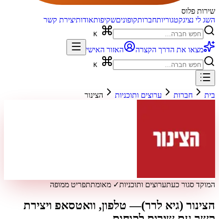
שירות פלוס
השג לי נציג
קטגוריות
חברות
קופונים
שקיפות
אודות
יצירת קשר
K
מצאו את הדרך הקצרה
האזור האישי
K
בית
חברות
ערוצים ותוכניות
הצינור
המוקד סגור כעת
ערוצים ותוכניות
✓ מאומת
תפריט ממופה
הצינור (גיא לרר)
— טלפון, וואטסאפ ויצירת
קשר עם שירות לקוחות