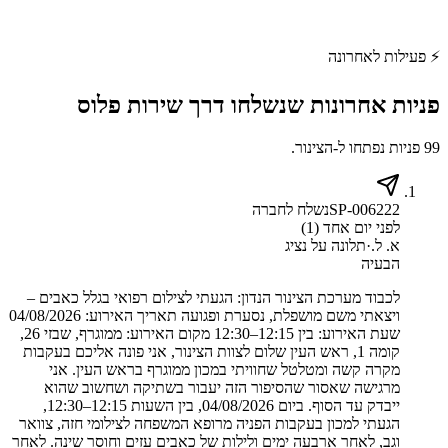
⚡
פעילות לאחרונה
פניות אחרונות שנשלחו דרך
שירות פלוס
99 פניות נפתחו ל-הצינור.
SP-006222
נשלח לחברה
לפני יום אחד (1)
א. ל.
·
תלונה על נציג
הבעיה
לכבוד מערכת הצינור הנדון: הגעתי לצילום רפואי בגלל כאבים –
ויצאתי משם מושפלת, נסערת ופגועה תאריך האירוע: 04/08/2026
שעת האירוע: בין 12:15–12:30 מקום האירוע: ממוגרף, שבזי 26,
קומה 1, ראש העין שלום לצוות הצינור, אני פונה אליכם בעקבות
מקרה קשה ומטלטל שחוויתי במכון ממוגרף בראש העין. אני
מרגישה שאסור שהסיפור הזה יעבור בשתיקה ושחשוב שהוא
ייבדק עד הסוף. ביום 04/08/2026, בין השעות 12:15–12:30,
הגעתי למכון בעקבות הפניה מרופא המשפחה לצילומי חזה, צוואר
וגב, לאחר ארבעה ימים ולילות של כאבים עזים וחוסר שינה. לאחר