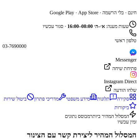
השג נציג דרך האפליקציה
חינם · בלי הרשמה ·
App Store
·
Google Play
שעות מענה:
א׳–ה׳ 08:00–16:00
·
סגור עכשיו
טלפון ראשי
03-7690000
Messenger
פתיחת שיחה
Instagram Direct
שלחו הודעה
סקירה
תלונות
מידע משפטי
מדריכי פתרון
ביטול שירות
ביקורות
המסלול המהיר ביותר
מבוסס נתונים
זמין עכשיו
המסלול המהיר ליצירת קשר עם
הצינור