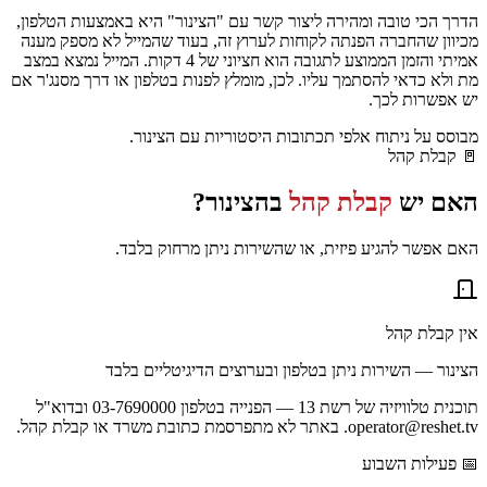
הדרך הכי טובה ומהירה ליצור קשר עם "הצינור" היא באמצעות הטלפון,
מכיוון שהחברה הפנתה לקוחות לערוץ זה, בעוד שהמייל לא מספק מענה
אמיתי והזמן הממוצע לתגובה הוא חציוני של 4 דקות. המייל נמצא במצב
מת ולא כדאי להסתמך עליו. לכן, מומלץ לפנות בטלפון או דרך מסנג'ר אם
יש אפשרות לכך.
מבוסס על ניתוח אלפי תכתובות היסטוריות עם
הצינור
.
🚪
קבלת קהל
האם יש
קבלת קהל
ב
הצינור
?
האם אפשר להגיע פיזית, או שהשירות ניתן מרחוק בלבד.
אין קבלת קהל
הצינור — השירות ניתן בטלפון ובערוצים הדיגיטליים בלבד
תוכנית טלוויזיה של רשת 13 — הפנייה בטלפון 03-7690000 ובדוא"ל
operator@reshet.tv. באתר לא מתפרסמת כתובת משרד או קבלת קהל.
📅
פעילות השבוע