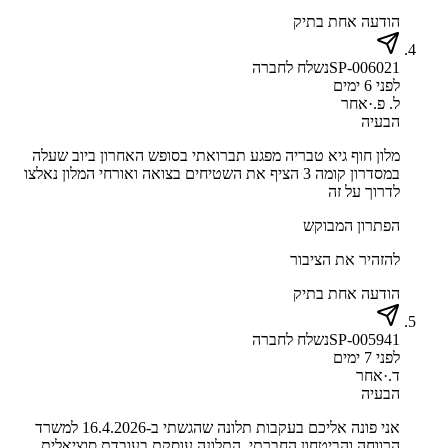
הודעה אחת בתיק
SP-006021
נשלח לחברה
לפני 6 ימים
ל. פ.
·
אחר
הבעיה
מלון חוף גיא טבריה מפגע תברואתי בסופש האחרון ביוב שעלה
במסדרון קומה 3 הציף את השטיחים בצואה ואורחי המלון נאלצו
לדרוך על זה
הפתרון המבוקש
להזהיר את הציבור
הודעה אחת בתיק
SP-005941
נשלח לחברה
לפני 7 ימים
ד.
·
אחר
הבעיה
אני פונה אליכם בעקבות תלונה שהגשתי ב-16.4.2026 למשרד
הרווחה והביטחון החברתי. התלונה עוסקת בעובדת סוציאלית