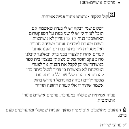
פרטים אישיים
%
100
קול הלקוח · ציטוט מתוך פנייה אמיתית
״
שלום שמי רבקה יש לי בעיה שאשמח אם
תוכל לעזור לי יש לי שני בנות על הספקטרום
האוטוסטי בנות 7 ו 12 ועדיין לא משובצות
בשום מסגרת לימודית אנחנו משפחה חרדית
ואין מסגרות ליד ביתנו בבת ים והפנו אותנו
לערים אחרות לצערי בבני ברק ובאלעד קיבלנו
סרוב עקב חוסר מקום מצאתי בעצמי בית ספר
באשדוד שמוכן לקבל את הבנות אך לצערי
המפקחת לא מאשרת כי צריך לפצל כיתה כדי
להכניס את הבת שלי שבכלל הכיתה עם
מספר ילדים גבוהה מהנורמל הנדרש בחוק
אשמח שתחזרו אלי לעזרה דחופה תודה
״
פנייה אמיתית שטופלה במערכת. פרטים אישיים צונזרו
אוטומטית.
🤖 הנתונים מחושבים אוטומטית מתוך הפניות שטופלו ומתעדכנים פעם
ביום.
✅
ערוצי שירות