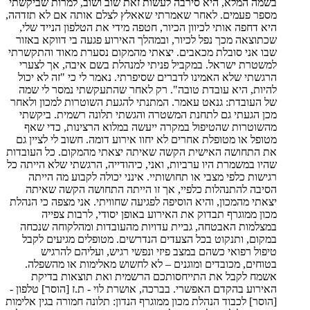
בשמה המלא, היא סירבה לעשות זאת שוב ושוב, למרות שביקשתי
מספר פעמים. לאחר שאמרתי שאאלץ לצלם אותה אם לא תזדהה,
היא דחפה אותי לכיוון הכיור, חטפה מידי את הטלפון הנייד שלי,
שכתוצאה מכך נפל לכיור, ובמהלך האירוע פגעה בי דווקא באזור
שבו אני סובלת מכאבים. יצאתי מהמקום נסערת מאוד והתקשרתי
למשטרת ישראל. במקביל פניתי למנהלת בשם איבה, אך לצערי
הרגשתי שלא האמינו לדברים שסיפרתי. נאמר לי כי "זה לא יכול
להיות, היא עובדת טובה". רק לאחר שהתעקשתי נמסר לי שמה
של העובדת: גנאט עאמר. המתנתי להגעת השוטרות למכון ולאחר
מכן הגעתי גם לתחנת המשטרה והגשתי תלונה רשמית. ביקשתי
מהשוטרות שהטיפול במקרה ייעשה במלוא הרצינות, כדי שאף
מטופל או מטופלת אחרים לא יחוו אירוע דומה. חשוב לי לציין גם
את התחושה האישית הקשה שאיתה יצאתי מהמקום. כל העובדות
שהיו במשמרת היו ערביות, ואני, כיהודייה, הרגשתי שלא הייתה כל
רגישות כלפי מצבי או תחושותיי. אינני יכולה לקבוע מה הייתה
הסיבה להתנהלות כלפיי, אך זו הייתה התחושה הקשה שאיתה
יצאתי מהמכון, והיא הוסיפה לפגיעה שחוויתי. אני מצפה כי הנהלת
מכון ממוגרף תבדוק את האירוע באופן יסודי, לרבות צפייה
במצלמות האבטחה, גביית עדויות מהעובדות ומהלקוחה שנכחה
במקום, ותנקוט בכל הצעדים הנדרשים. מטופלים מגיעים לקבל
טיפול רפואי כשהם במצב פיזי ונפשי רגיש, ועליהם להרגיש
בטוחים, מכובדים ומוגנים – לא לחשוש מאלימות או מהשפלה.
אשמח לקבל את התייחסותכם הרשמית ואת תוצאות בדיקת
האירוע בהקדם האפשרי. בברכה, אושרת לוי - ת.ז [הוסר] טלפון -
[הוסר] לכבוד הנהלת מכון ממוגרף הנדון: תלונה חמורה בגין אלימות