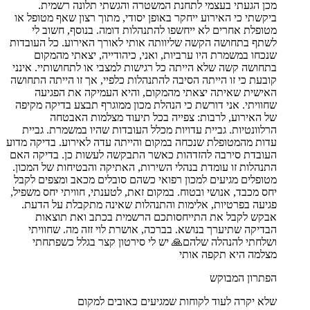
מכן הגעתי בעצמי לתחנת המשטרה והגשתי תלונה רשמית.
ביקשתי כי האירוע ייחקר באופן יסודי, מתוך רצון שאף מטופל או
מטופלת אחרים לא ייחשפו להתנהלות דומה. בנוסף, חשוב לי
לשתף בתחושה הקשה שליוותה אותי לאורך האירוע. כל העובדות
שנכחו במשמרת היו ערביות, ואני, כיהודייה, יצאתי מהמקום
בתחושה קשה שלא הייתה כל רגישות למצבי או לתחושותיי. אינני
קובעת כי זו הייתה הסיבה להתנהלות כלפיי, אך זו הייתה התחושה
האישית שאיתה יצאתי מהמקום, והיא העמיקה את הפגיעה
שחוויתי. אני דורשת כי הנהלת מכון ממוגרף תבצע בדיקה מקיפה
של האירוע, לרבות: צפייה בכל תיעוד מצלמות האבטחה
הרלוונטיות. גביית עדויות מכלל העובדות שהיו במשמרת. גביית
עדות מהמטופלת שנכחה במקום והייתה עדה לאירוע. בדיקה מדוע
העובדת סירבה להזדהות כאשר התבקשה לעשות כן. בדיקה האם
התנהלות זו עומדת בנהלי השירות, האתיקה והבטיחות של המכון.
מטופלים מגיעים למכון רפואי כשהם סובלים מכאב ומצפים לקבל
יחס מכבד, אנושי ובטוח. במקום זאת, לטענתי, חוויתי יחס משפיל,
פגיעה בפרטיות, אלימות והתנהלות שאינה מתקבלת על הדעת.
אבקש לקבל את התייחסותכם הרשמית בכתב ואת תוצאות
הבדיקה שתיערך בנושא. בברכה, אושרת לוי זזה מה. שחוויתי
ושלחתי להנהלה שלהם🙏 יש לי סירטון קצר בגלל כשפתחתי
מצלמה היא תקפה אותי
הפתרון המבוקש
שלא יקרה לעוד לקוחות שמגיעים כאובים למקום