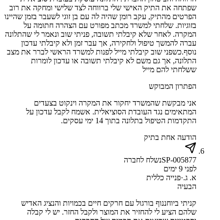
שפתחה את התיק האישי שלי ברווחה לצד שלישי ומחקה את רוב
הפרטים מהתיק, עקב רומן שהיה לה עם בן זוגי לשעבר בזמן שהיינו
בזוגיות. שלחתי למשרד מכתב מפורט עם הצהרה חתומה על
המקרה. לאחר שלא קיבלתי תשובה, פניתי שוב ונאמר לי שהתלונה
עברה להמשך טיפול ולחקירה, אך עבר זמן ולא קיבלתי עדכון
נוסף.כשפני שוב קיבלתי מייל לפנות למשרד הראשי לברר את מצב
התלונה, אך גם משם לא קיבלתי תשובה או עדכון לומרות
ששלחתי להם מייל
הפתרון המבוקש
אני מבקשת שהמשרד יחקור את המקרה וינקוט בצעדים
המתאימים נגד העובדת הסוציאלית. אשמח לקבל עדכון על
התקדמות הטיפול בתלונה בתוך 14 ימי עסקים.
הודעה אחת בתיק
SP-005877
נשלח לחברה
לפני 9 ימים
א. ג.
·
פנייה כללית
הבעיה
קניתי ביוחננוף בורגול עם חרקים חיים בכמויות והנציג האדיש
שלהם הציע לי להחזיר את המוצר ולקבל החזר. יש לי קבלה