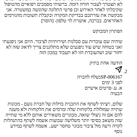
לא תצטרך לעבור חוויה דומה. ברשותי מסמכים רפואיים מהטיפול
שקיבלתי לאחר האירוע וכן פרטי התלונה שהוגשה במשטרה. אני
מבקשת את עזרתכם בבדיקת המקרה ובקבלת תשובות מהגורמים
האחראים. בברכה, אושרת לוי טלפון- [הוסר]
הפתרון המבוקש
שיהיה שם עובדות עם סבלנות ושירותיות לציבור. היום אני ניפגעתי
ואני בטוחה שיש עוד ניפגעים שלא מתלוננים צריך לדאוג שזה לא
יחזור שוב ושהעובדת הזו לא תעבוד במכון הזה
הודעה אחת בתיק
SP-006167
נשלח לחברה
לפני 3 ימים
א. ע.
·
פרטים אישיים
הבעיה
שלום, רציתי לשתף את התכנית בזילות של חברת נועם - מכונות
שתייה שמזלזלת בלקוחות שלה ומרמים את הלקוחות ולא משנה
להם אם זה ניצולי שואה, מבוגרים משאירים אותם ללא מי שתייה
שזה משאב בסיסי יותר משלושה שבועות אשמח לשתף בהתנהלות
לקויה ורעה מול ציבור מבוגר טחסר ישע.. אשמח לשתף במידע
נוסף