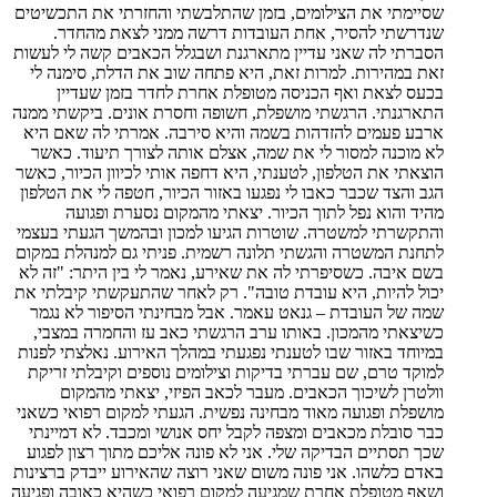
שסיימתי את הצילומים, בזמן שהתלבשתי והחזרתי את התכשיטים
שנדרשתי להסיר, אחת העובדות דרשה ממני לצאת מהחדר.
הסברתי לה שאני עדיין מתארגנת ושבגלל הכאבים קשה לי לעשות
זאת במהירות. למרות זאת, היא פתחה שוב את הדלת, סימנה לי
בכעס לצאת ואף הכניסה מטופלת אחרת לחדר בזמן שעדיין
התארגנתי. הרגשתי מושפלת, חשופה וחסרת אונים. ביקשתי ממנה
ארבע פעמים להזדהות בשמה והיא סירבה. אמרתי לה שאם היא
לא מוכנה למסור לי את שמה, אצלם אותה לצורך תיעוד. כאשר
הוצאתי את הטלפון, לטענתי, היא דחפה אותי לכיוון הכיור, כאשר
הגב והצד שכבר כאבו לי נפגעו באזור הכיור, חטפה לי את הטלפון
מהיד והוא נפל לתוך הכיור. יצאתי מהמקום נסערת ופגועה
והתקשרתי למשטרה. שוטרות הגיעו למכון ובהמשך הגעתי בעצמי
לתחנת המשטרה והגשתי תלונה רשמית. פניתי גם למנהלת במקום
בשם איבה. כשסיפרתי לה את שאירע, נאמר לי בין היתר: "זה לא
יכול להיות, היא עובדת טובה". רק לאחר שהתעקשתי קיבלתי את
שמה של העובדת – גנאט עאמר. אבל מבחינתי הסיפור לא נגמר
כשיצאתי מהמכון. באותו ערב הרגשתי כאב עז והחמרה במצבי,
במיוחד באזור שבו לטענתי נפגעתי במהלך האירוע. נאלצתי לפנות
למוקד טרם, שם עברתי בדיקות וצילומים נוספים וקיבלתי זריקת
וולטרן לשיכוך הכאבים. מעבר לכאב הפיזי, יצאתי מהמקום
מושפלת ופגועה מאוד מבחינה נפשית. הגעתי למקום רפואי כשאני
כבר סובלת מכאבים ומצפה לקבל יחס אנושי ומכבד. לא דמיינתי
שכך תסתיים הבדיקה שלי. אני לא פונה אליכם מתוך רצון לפגוע
באדם כלשהו. אני פונה משום שאני רוצה שהאירוע ייבדק ברצינות
ושאף מטופלת אחרת שמגיעה למקום רפואי כשהיא כאובה ופגיעה