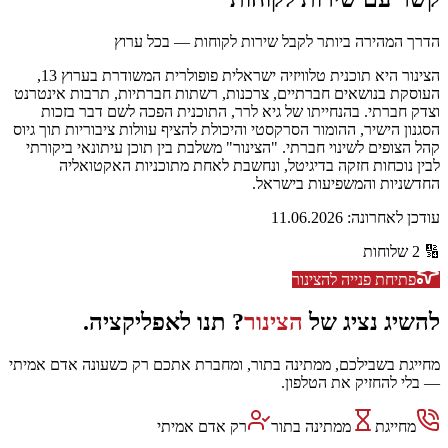
הדרך המהירה ביותר לקבל שירות לקוחות — בכל ערוץ
הצינור היא תוכנית טלוויזיה ישראלית פופולרית המשודרת בערוץ 13,
העוסקת בנושאים חברתיים, צרכנות, רשתות חברתיות, תרבות אינטרנט
וצדק חברתי. בהנחייתו של גיא לרר, התוכנית הפכה לשם דבר בזכות
הסגנון הישיר, ההומור הסרקסטי והיכולת להציף עוולות ציבוריות תוך גיוס
קהל הצופים לשינוי חברתי. "הצינור" משלבת בין תוכן עיתונאי ביקורתי
לבין נוכחות חזקה בדיגיטל, ונחשבת לאחת מתוכניות האקטואליה
החדשניות והמשפיעות בישראל.
עודכן לאחרונה:
11.06.2026
🔢
2
שלוחות
פתיחת פנייה ל
הצינור
להשיג נציג של
הצינור
? תנו לאפליקציה.
מחייגת בשבילכם, ממתינה בתור, ומחברת אתכם רק כשעונה אדם אמיתי
— בלי להחזיק את הטלפון.
מחייגת
ממתינה בתור
רק אדם אמיתי