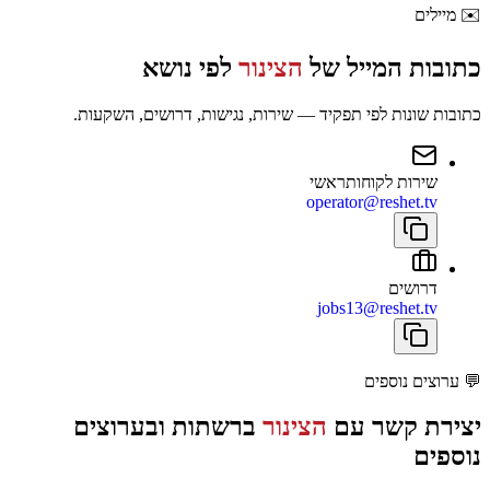
✉️
מיילים
כתובות המייל של
הצינור
לפי נושא
כתובות שונות לפי תפקיד — שירות, נגישות, דרושים, השקעות.
שירות לקוחות
ראשי
operator@reshet.tv
דרושים
jobs13@reshet.tv
💬
ערוצים נוספים
יצירת קשר עם
הצינור
ברשתות ובערוצים
נוספים