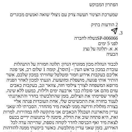
הפתרון המבוקש
שמערכת הצינור תעשה צדק עם ניצולי שואה ואנשים מבוגרים
2 הודעות בתיק
SP-006066
נשלח לחברה
לפני 5 ימים
א. א.
·
תלונה על נציג
הבעיה
לכבוד הנהלת מכון ממוגרף הנדון: תלונה חמורה על התנהלות
עובדת במכון בראש העין – [הוסר], קומה 1 שלום רב, אני פונה
אליכם בעקבות אירוע חמור ומטלטל שחוויתי במכון שלכם, אשר
הותיר אותי פגועה, מושפלת ומזועזעת. הגעתי למכון לאחר הפניה
מרופא המשפחה לצורך צילומי חזה, צוואר וגב, בעקבות כאבים
עזים מהם אני סובלת כבר ארבעה ימים ולילות, כמעט ללא שינה.
לאחר שסיימתי את הצילום, בזמן שהתלבשתי בחדר והתארגנתי
לענוד בחזרה את התכשיטים שלי, אחת העובדות פנתה אליי
בצורה מזלזלת ודרשה ממני לצאת מיד מהחדר. הסברתי לה שאני
עדיין מתארגנת ושבגלל הכאבים אני מתקשה לזוז במהירות. למרות
זאת, היא פתחה שוב את הדלת, סימנה לי בתנועות ידיים בכעס
לצאת מיד ואף הכניסה לחדר לקוחה נוספת, שהייתה עדה לכל
האירוע, בזמן שאני עדיין מתלבשת. כאשר ביקשתי ממנה להזדהות