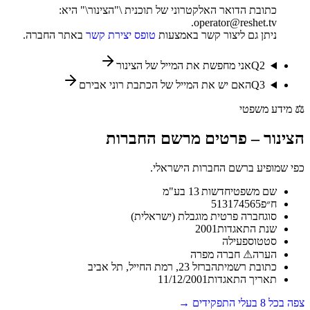
כתובת הדואר האלקטרוני של תוכנית \"הצינור\" היא:
operator@reshet.tv.
ניתן גם ליצור קשר באמצעות
טופס יצירת קשר
באתר החברה.
2
Q
אני מחפשת את המייל של הצינור
3
Q
האם יש את המייל של הכתבת רוני אבירם
⚖️
מידע משפטי
הצינור
–
פרטים מרשם החברות
כפי שמופיע ברשם החברות הישראלי.
שם משפטי
חדשות 13 בע"מ
ח״פ
513174565
סוג
חברה פרטית מוגבלת (ישראלית)
שנת התאגדות
2001
סטטוס
פעילה
הערה
⚠ חברה מפרה
כתובת רשמית
הברזל 23, רמת החייל, תל אביב
תאריך התאגדות
11/12/2001
צפה בכל
8
בעלי התפקידים →