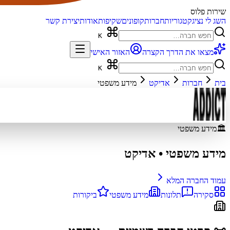
שירות פלוס
השג לי נציג
קטגוריות
חברות
קופונים
שקיפות
אודות
יצירת קשר
K
מצאו את הדרך הקצרה
האזור האישי
K
בית
חברות
אדיקט
מידע משפטי
🏛️
מידע משפטי
מידע משפטי
•
אדיקט
עמוד החברה המלא
סקירה
תלונות
מידע משפטי
ביקורות