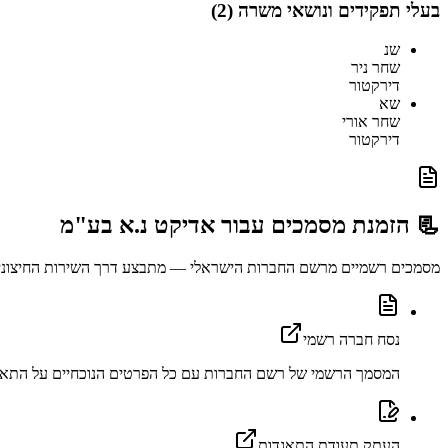
בעלי תפקידים ונושאי משרה (
2
)
שנ
שחר ניר
דירקטור
שא
שחר אורי
דירקטור
📃 הזמנת מסמכים עבור
אדיקט נ.א בע"מ
מסמכים רשמיים מרשם החברות הישראלי — מתבצע דרך השירות החיצוני abu.co.il
נסח חברה רשמי
המסמך הרשמי של רשם החברות עם כל הפרטים הנוכחיים על התאג
העתק תעודת התאגדות