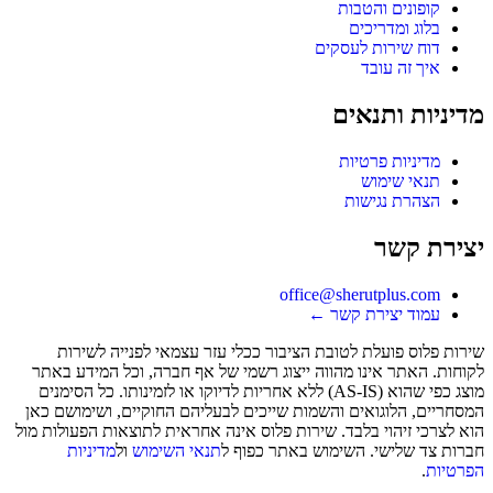
קופונים והטבות
בלוג ומדריכים
דוח שירות לעסקים
איך זה עובד
מדיניות ותנאים
מדיניות פרטיות
תנאי שימוש
הצהרת נגישות
יצירת קשר
office@sherutplus.com
עמוד יצירת קשר
←
שירות פלוס
פועלת לטובת הציבור ככלי עזר עצמאי לפנייה לשירות
לקוחות. האתר אינו מהווה ייצוג רשמי של אף חברה, וכל המידע באתר
מוצג כפי שהוא (AS-IS) ללא אחריות לדיוקו או לזמינותו. כל הסימנים
המסחריים, הלוגואים והשמות שייכים לבעליהם החוקיים, ושימושם כאן
הוא לצרכי זיהוי בלבד. שירות פלוס אינה אחראית לתוצאות הפעולות מול
חברות צד שלישי. השימוש באתר כפוף ל
תנאי השימוש
ול
מדיניות
הפרטיות
.