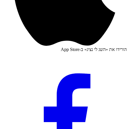
הורידו את «
השג לי נציג
» ב-
App Store