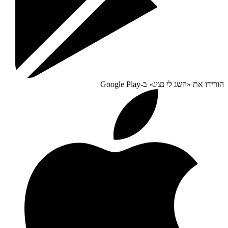
הורידו את «
השג לי נציג
» ב-
Google Play