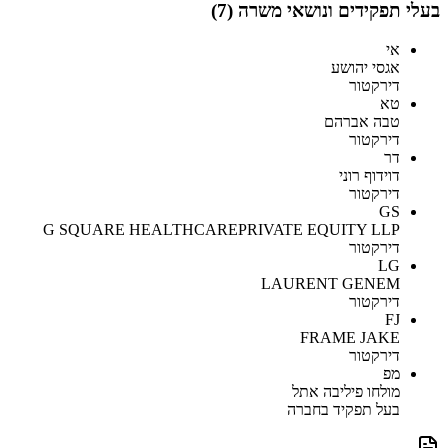
בעלי תפקידים ונושאי משרה (
7
)
אי
אגסי יהושע
דירקטור
טא
טבה אברהם
דירקטור
דר
דוידוף רוני
דירקטור
GS
G SQUARE HEALTHCAREPRIVATE EQUITY LLP
דירקטור
LG
LAURENT GENEM
דירקטור
FJ
FRAME JAKE
דירקטור
מפ
מולחו פיליבה אתל
בעל תפקיד בחברה