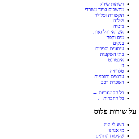
רשתות שיווק
מחשבים וציוד משרדי
תקשורת וסלולר
שילוח
ביטוח
אשראי והלוואות
מים וקפה
בנקים
עיתונים וספרים
בתי השקעות
אינטרנט
גז
טלוויזיה
ערוצים ותוכניות
השכרת רכב
כל הקטגוריות ←
כל החברות ←
על שירות פלוס
השג לי נציג
מי אנחנו
שקיפות ונתונים