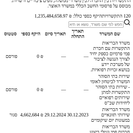
התקשרויות בין החברה לבין משרדי ממשלה, גופים ציבוריים ורשויות.
מבוסס על פרסומי החשב הכללי במשרד האוצר.
120
התקשרויות
היקף כספי כולל:
₪ 1,235,484,658.97
תאריך
שם המשרד
תאריך סיום
היקף כספי
סטטוס
התחלה
משרד הבריאות
התקשרות עם חברת
פמי פרמיום כספק יחיד
—
—
₪ 0
פורסם
לצורך הנגשה לציבור
של מערכת יידע
בנושא זכויות רפואיות.
שירות בתי הסוהר
המשרד לביטחון לאומי
- שירות בתי הסוהר
—
—
₪ 0
פורסם
התקשרות למתן
שירותים רפואיים
ליחידות שב"ס
משרד הבריאות
שירותי תזונאיים
30.12.2023
29.12.2024
₪ 4,662,684
סגור
במעונות יום שיקומיים
משרד הבריאות
חברות פמי ונטלי ביצוע