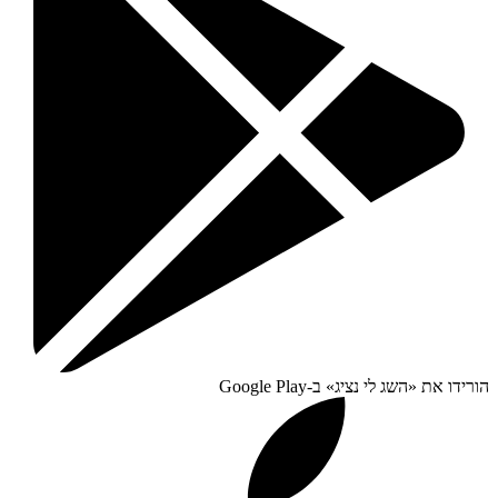
הורידו את «
השג לי נציג
» ב-
Google Play