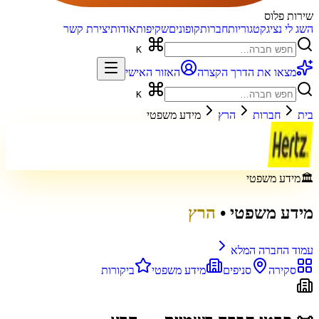
שירות פלוס
השג לי נציג
קטגוריות
חברות
קופונים
שקיפות
אודות
יצירת קשר
K
מצאו את הדרך הקצרה
האזור האישי
K
בית
חברות
הרץ
מידע משפטי
🏛️
מידע משפטי
מידע משפטי
•
הרץ
עמוד החברה המלא
סקירה
סניפים
מידע משפטי
ביקורות