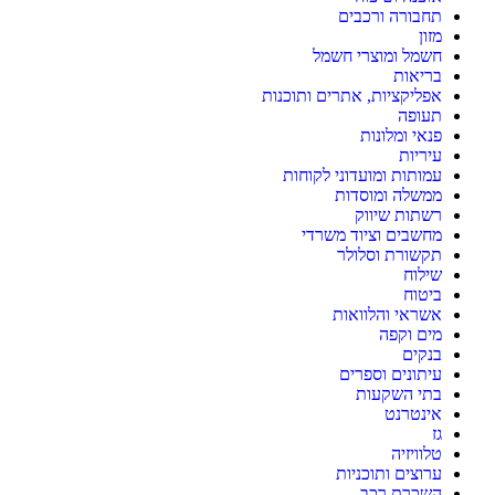
תחבורה ורכבים
מזון
חשמל ומוצרי חשמל
בריאות
אפליקציות, אתרים ותוכנות
תעופה
פנאי ומלונות
עיריות
עמותות ומועדוני לקוחות
ממשלה ומוסדות
רשתות שיווק
מחשבים וציוד משרדי
תקשורת וסלולר
שילוח
ביטוח
אשראי והלוואות
מים וקפה
בנקים
עיתונים וספרים
בתי השקעות
אינטרנט
גז
טלוויזיה
ערוצים ותוכניות
השכרת רכב