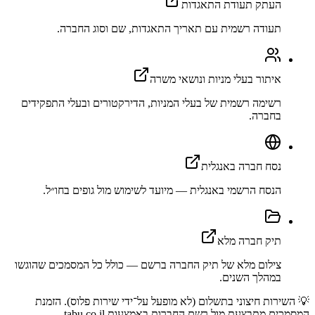
העתק תעודת התאגדות
תעודה רשמית עם תאריך התאגדות, שם וסוג החברה.
איתור בעלי מניות ונושאי משרה
רשימה רשמית של בעלי המניות, הדירקטורים ובעלי התפקידים
בחברה.
נסח חברה באנגלית
הנסח הרשמי באנגלית — מיועד לשימוש מול גופים בחו״ל.
תיק חברה מלא
צילום מלא של תיק החברה ברשם — כולל כל המסמכים שהוגשו
במהלך השנים.
💡 השירות חיצוני בתשלום (לא מופעל על־ידי שירות פלוס). הזמנת
המסמכים מתבצעת מול רשם החברות באמצעות tabu.co.il.