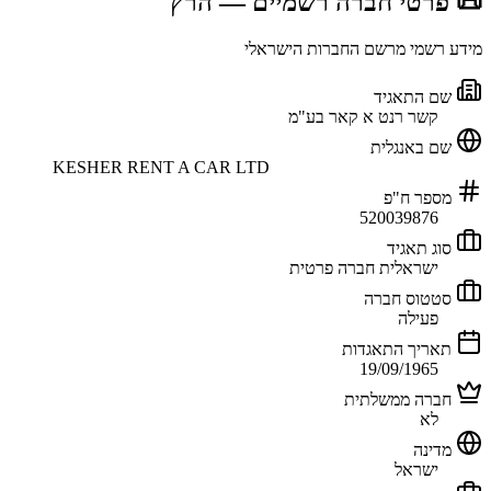
📜 פרטי חברה רשמיים
— הרץ
מידע רשמי מרשם החברות הישראלי
שם התאגיד
קשר רנט א קאר בע"מ
שם באנגלית
KESHER RENT A CAR LTD
מספר ח"פ
520039876
סוג תאגיד
ישראלית חברה פרטית
סטטוס חברה
פעילה
תאריך התאגדות
19/09/1965
חברה ממשלתית
לא
מדינה
ישראל