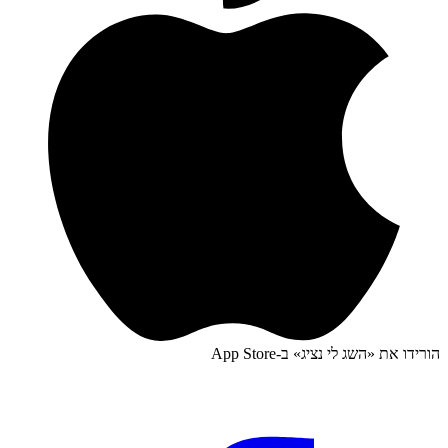
הורידו את «
השג לי נציג
» ב-
App Store