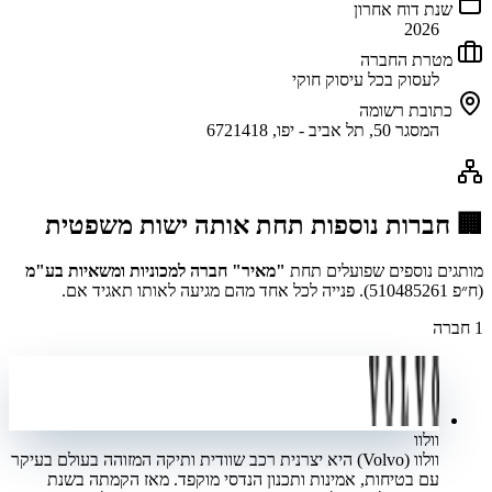
שנת דוח אחרון
2026
מטרת החברה
לעסוק בכל עיסוק חוקי
כתובת רשומה
המסגר 50, תל אביב - יפו, 6721418
🏢 חברות נוספות תחת אותה ישות משפטית
מותגים נוספים שפועלים תחת
"מאיר" חברה למכוניות ומשאיות בע"מ
(ח״פ
510485261
)
.
פנייה לכל אחד מהם מגיעה לאותו תאגיד אם.
1
חברה
וולוו
וולוו (Volvo) היא יצרנית רכב שוודית ותיקה המזוהה בעולם בעיקר
עם בטיחות, אמינות ותכנון הנדסי מוקפד. מאז הקמתה בשנת