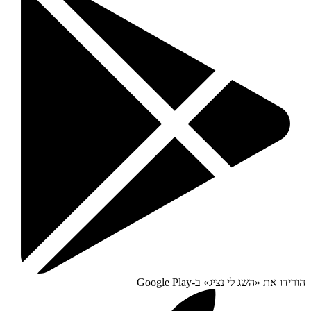
הורידו את «
השג לי נציג
» ב-
Google Play