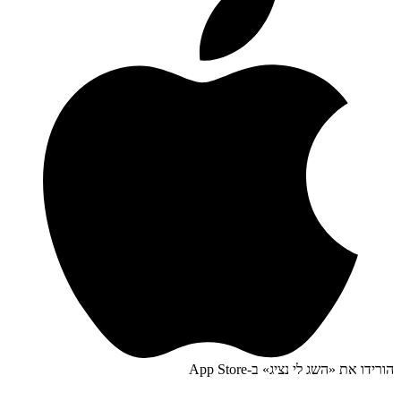
הורידו את «
השג לי נציג
» ב-
App Store