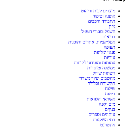
מוצרים לבית וריהוט
אופנה וטיפוח
תחבורה ורכבים
מזון
חשמל ומוצרי חשמל
בריאות
אפליקציות, אתרים ותוכנות
תעופה
פנאי ומלונות
עיריות
עמותות ומועדוני לקוחות
ממשלה ומוסדות
רשתות שיווק
מחשבים וציוד משרדי
תקשורת וסלולר
שילוח
ביטוח
אשראי והלוואות
מים וקפה
בנקים
עיתונים וספרים
בתי השקעות
אינטרנט