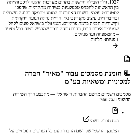
1927, וולוו הובילה חדשנות בתחום מערכות ההגנה לרכב והייתה
בין הראשונות להכניס טכנולוגיות בטיחות מתקדמות שהפכו
לסטנדרט עולמי. בשנים האחרונות המותג מתמקד בהנעה חשמלית
ובהיברידית, עיצוב סקנדינבי נקי, חוויית נהיגה רגועה ויוקרתית,
וקישוריות חכמה ברמת פרימיום. דגמי וולוו בישראל פונים לקהל
שמעריך איכות חיים, נוחות גבוהה ורכב שמרגיש בטוח בכל נסיעה
– מהמשפחה ועד מנהלים.
1
פניות
3
תלונות
📃 הזמנת מסמכים עבור
"מאיר" חברה
למכוניות ומשאיות בע"מ
מסמכים רשמיים מרשם החברות הישראלי — מתבצע דרך השירות
החיצוני tabu.co.il
נסח חברה רשמי
המסמך הרשמי של רשם החברות עם כל הפרטים הנוכחיים על