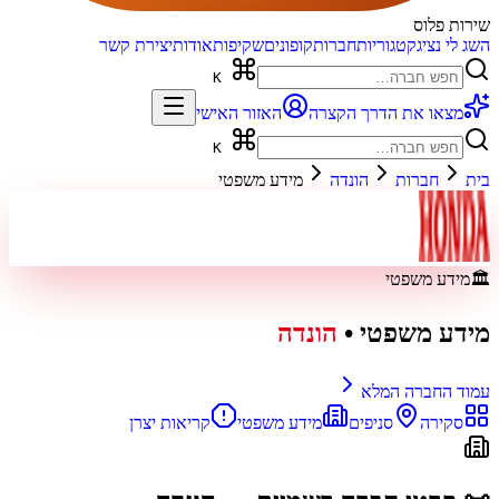
שירות פלוס
השג לי נציג
קטגוריות
חברות
קופונים
שקיפות
אודות
יצירת קשר
K
מצאו את הדרך הקצרה
האזור האישי
K
בית
חברות
הונדה
מידע משפטי
🏛️
מידע משפטי
מידע משפטי
•
הונדה
עמוד החברה המלא
סקירה
סניפים
מידע משפטי
קריאות יצרן