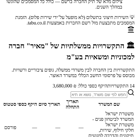
צילום מלא של תיק החברה ברשם — כולל כל המסמכים שהוגשו
במהלך השנים.
💡 השירות חיצוני בתשלום (לא מופעל על־ידי שירות פלוס). הזמנת
המסמכים מתבצעת מול רשם החברות באמצעות tabu.co.il.
🏛️ התקשרויות ממשלתיות של
"מאיר" חברה
למכוניות ומשאיות בע"מ
התקשרויות בין החברה לבין משרדי ממשלה, גופים ציבוריים ורשויות.
מבוסס על פרסומי החשב הכללי במשרד האוצר.
14
התקשרויות
היקף כספי כולל:
₪ 3,680,000
תאריך
שם המשרד
תאריך סיום
היקף כספי
סטטוס
התחלה
משטרת ישראל
המשרד לביטחון פנים -
משטרת ישראל
—
—
—
פורסם
חלקי חילוף, שירות,
תיקונים והדרכה למנועים