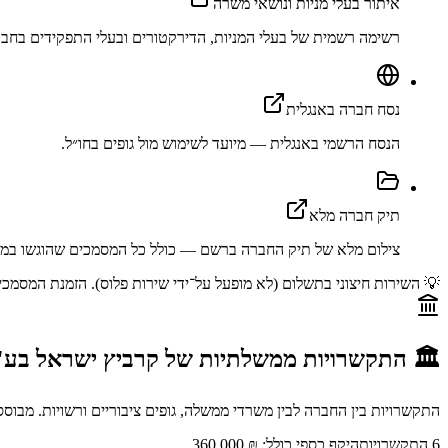
איתור בעלי מניות ונושאי משרה
רשימה רשמית של בעלי המניות, הדירקטורים ובעלי התפקידים בחבר
נסח חברה באנגלית
הנסח הרשמי באנגלית — מיועד לשימוש מול גופים בחו״ל.
תיק חברה מלא
צילום מלא של תיק החברה ברשם — כולל כל המסמכים שהוגשו במה
💡 השירות חיצוני בתשלום (לא מופעל על־ידי שירות פלוס). הזמנת המסמכים מתב
🏛️ התקשרויות ממשלתיות של
קרביץ ישראל בע
התקשרויות בין החברה לבין משרדי ממשלה, גופים ציבוריים ורשויות. מבו
6
התקשרויות
היקף כספי כולל:
₪ 360,000