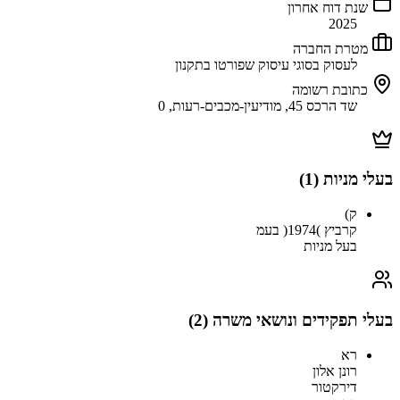
שנת דוח אחרון
2025
מטרת החברה
לעסוק בסוגי עיסוק שפורטו בתקנון
כתובת רשומה
שד הרכס 45, מודיעין-מכבים-רעות, 0
בעלי מניות (
1
)
ק)
קרביץ )1974( בעמ
בעל מניות
בעלי תפקידים ונושאי משרה (
2
)
רא
רונן אלון
דירקטור