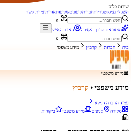
שירות פלוס
השג לי נציג
קטגוריות
חברות
קופונים
שקיפות
אודות
יצירת קשר
K
מצאו את הדרך הקצרה
האזור האישי
K
בית
חברות
קרביץ
מידע משפטי
🏛️
מידע משפטי
מידע משפטי
•
קרביץ
עמוד החברה המלא
סקירה
סניפים
מידע משפטי
ביקורות