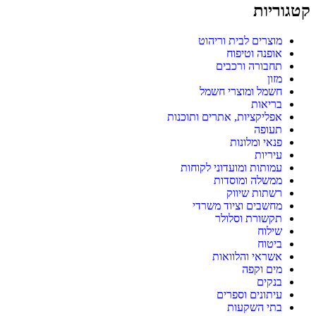
קטגוריות
מוצרים לבית וריהוט
אופנה וטיפוח
תחבורה ורכבים
מזון
חשמל ומוצרי חשמל
בריאות
אפליקציות, אתרים ותוכנות
תעופה
פנאי ומלונות
עיריות
עמותות ומועדוני לקוחות
ממשלה ומוסדות
רשתות שיווק
מחשבים וציוד משרדי
תקשורת וסלולר
שילוח
ביטוח
אשראי והלוואות
מים וקפה
בנקים
עיתונים וספרים
בתי השקעות