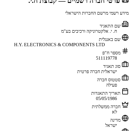
📜 פרטי חברה רשמיים
— קבוצת ח.י.
מידע רשמי מרשם החברות הישראלי
שם התאגיד
ח. י. אלקטרוניקה ורכיבים בע"מ
שם באנגלית
H.Y. ELECTRONICS & COMPONENTS LTD
מספר ח"פ
511119778
סוג תאגיד
ישראלית חברה פרטית
סטטוס חברה
פעילה
תאריך התאגדות
05/05/1986
חברה ממשלתית
לא
מדינה
ישראל