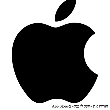
הורידו את «
השג לי נציג
» ב-
App Store