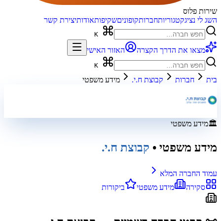
שירות פלוס
השג לי נציג
קטגוריות
חברות
קופונים
שקיפות
אודות
יצירת קשר
K
מצאו את הדרך הקצרה
האזור האישי
K
בית
חברות
קבוצת ח.י.
מידע משפטי
🏛️
מידע משפטי
מידע משפטי
•
קבוצת ח.י.
עמוד החברה המלא
סקירה
מידע משפטי
ביקורות