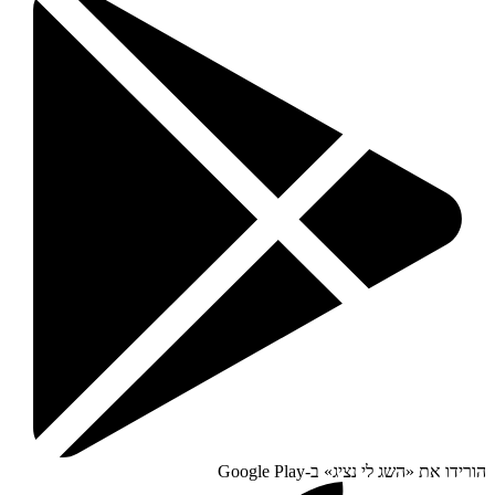
הורידו את «
השג לי נציג
» ב-
Google Play