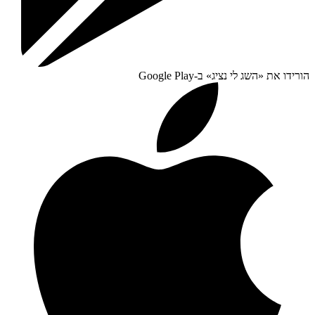
הורידו את «
השג לי נציג
» ב-
Google Play