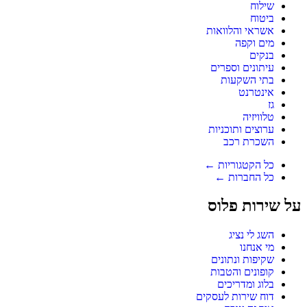
שילוח
ביטוח
אשראי והלוואות
מים וקפה
בנקים
עיתונים וספרים
בתי השקעות
אינטרנט
גז
טלוויזיה
ערוצים ותוכניות
השכרת רכב
כל הקטגוריות ←
כל החברות ←
על שירות פלוס
השג לי נציג
מי אנחנו
שקיפות ונתונים
קופונים והטבות
בלוג ומדריכים
דוח שירות לעסקים