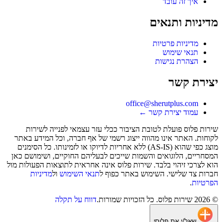
איך זה עובד
מדיניות ותנאים
מדיניות פרטיות
תנאי שימוש
הצהרת נגישות
יצירת קשר
office@sherutplus.com
עמוד יצירת קשר
←
שירות פלוס
פועלת לטובת הציבור ככלי עזר עצמאי לפנייה לשירות
לקוחות. האתר אינו מהווה ייצוג רשמי של אף חברה, וכל המידע באתר
מוצג כפי שהוא (AS-IS) ללא אחריות לדיוקו או לזמינותו. כל הסימנים
המסחריים, הלוגואים והשמות שייכים לבעליהם החוקיים, ושימושם כאן
הוא לצרכי זיהוי בלבד. שירות פלוס אינה אחראית לתוצאות הפעולות מול
חברות צד שלישי. השימוש באתר כפוף ל
תנאי השימוש
ול
מדיניות
הפרטיות
.
©
2026
שירות פלוס
. כל הזכויות שמורות.
דווח על תקלה
שאל/י את פלוסי