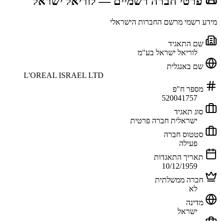
📜 פרטי חברה רשמיים
— לוריאל ישראל
מידע רשמי מרשם החברות הישראלי
שם התאגיד
לוריאל ישראל בע"מ
שם באנגלית
L'OREAL ISRAEL LTD
מספר ח"פ
520041757
סוג תאגיד
ישראלית חברה פרטית
סטטוס חברה
פעילה
תאריך התאגדות
10/12/1959
חברה ממשלתית
לא
מדינה
ישראל