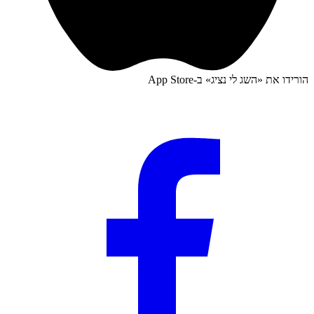
הורידו את «
השג לי נציג
» ב-
App Store