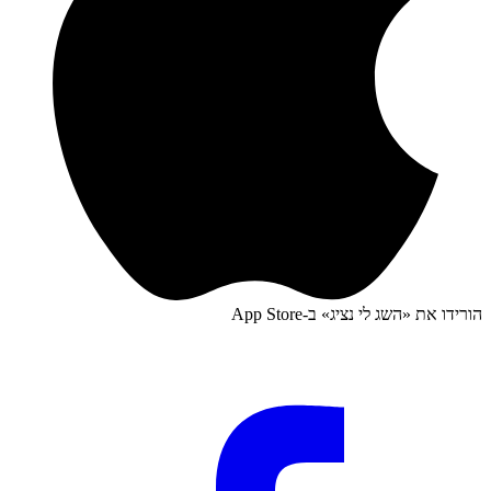
הורידו את «
השג לי נציג
» ב-
App Store