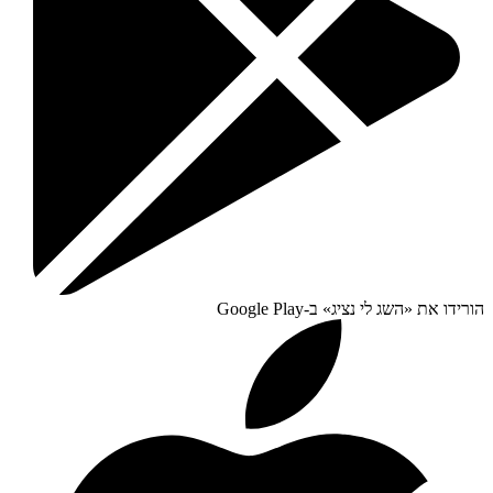
הורידו את «
השג לי נציג
» ב-
Google Play