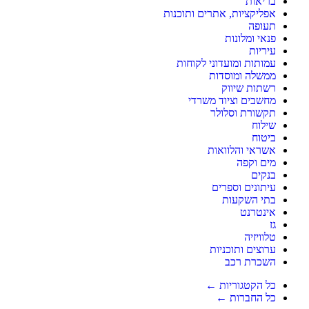
בריאות
אפליקציות, אתרים ותוכנות
תעופה
פנאי ומלונות
עיריות
עמותות ומועדוני לקוחות
ממשלה ומוסדות
רשתות שיווק
מחשבים וציוד משרדי
תקשורת וסלולר
שילוח
ביטוח
אשראי והלוואות
מים וקפה
בנקים
עיתונים וספרים
בתי השקעות
אינטרנט
גז
טלוויזיה
ערוצים ותוכניות
השכרת רכב
כל הקטגוריות ←
כל החברות ←