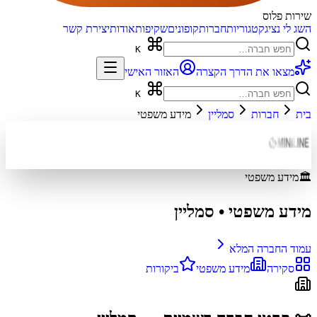
שירות פלוס
השג לי נציג
קטגוריות
חברות
קופונים
שקיפות
אודות
יצירת קשר
K
מצאו את הדרך הקצרה
האזור האישי
K
בית
חברות
סמליין
מידע משפטי
🏛️
מידע משפטי
מידע משפטי
•
סמליין
עמוד החברה המלא
סקירה
מידע משפטי
ביקורות