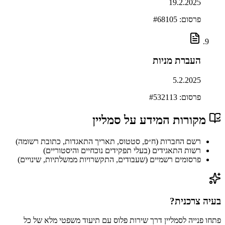
19.2.2025
פרסום: #
68105
העברת מניות
5.2.2025
פרסום: #
532113
מקורות המידע על
סמליין
רשם החברות (ח״פ, סטטוס, תאריך התאגדות, כתובת רשומה)
רשות התאגידים (בעלי תפקידים נוכחיים והיסטוריים)
פרסומים רשמיים (שעבודים, התקשרויות ממשלתיות, שינויים)
בעיה צרכנית?
פתחו פנייה ל
סמליין
דרך
שירות פלוס
עם תיעוד משפטי מלא של כל