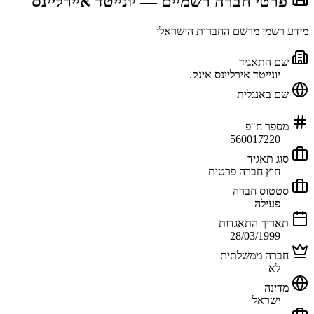
📜 פרטי חברה רשמיים
— יונייטד איירליינס
מידע רשמי מרשם החברות הישראלי
שם התאגיד
יונייטד אירליינס אינק.
שם באנגלית
מספר ח"פ
560017220
סוג תאגיד
חוץ חברה פרטית
סטטוס חברה
פעילה
תאריך התאגדות
28/03/1999
חברה ממשלתית
לא
מדינה
ישראל