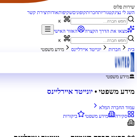
שירות פלוס
השג לי נציג
קטגוריות
חברות
קופונים
שקיפות
אודות
יצירת קשר
K
מצאו את הדרך הקצרה
האזור האישי
K
בית
חברות
יונייטד איירליינס
מידע משפטי
🏛️
מידע משפטי
מידע משפטי
•
יונייטד איירליינס
עמוד החברה המלא
סקירה
מידע משפטי
ביקורות