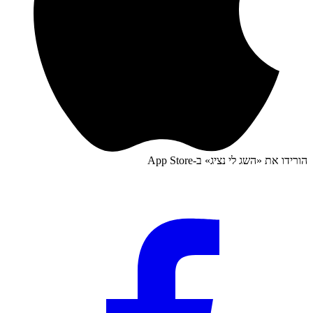
הורידו את «
השג לי נציג
» ב-
App Store