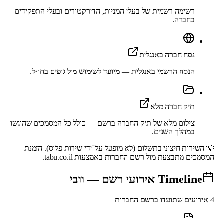
רשימה רשמית של בעלי המניות, הדירקטורים ובעלי התפקידים
בחברה.
נסח חברה באנגלית
הנסח הרשמי באנגלית — מיועד לשימוש מול גופים בחו״ל.
תיק חברה מלא
צילום מלא של תיק החברה ברשם — כולל כל המסמכים שהוגשו
במהלך השנים.
💡 השירות חיצוני בתשלום (לא מופעל על־ידי שירות פלוס). הזמנת
המסמכים מתבצעת מול רשם החברות באמצעות tabu.co.il.
Timeline
אירועי רשם —
וובי
4
אירועים שתועדו ברשם החברות