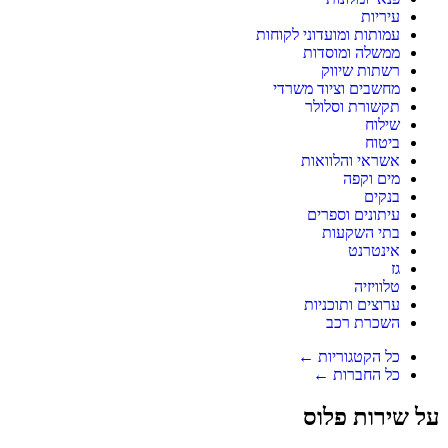
עיריות
עמותות ומועדוני לקוחות
ממשלה ומוסדות
רשתות שיווק
מחשבים וציוד משרדי
תקשורת וסלולר
שילוח
ביטוח
אשראי והלוואות
מים וקפה
בנקים
עיתונים וספרים
בתי השקעות
אינטרנט
גז
טלוויזיה
ערוצים ותוכניות
השכרת רכב
כל הקטגוריות ←
כל החברות ←
על שירות פלוס