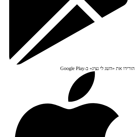
הורידו את «
השג לי נציג
» ב-
Google Play