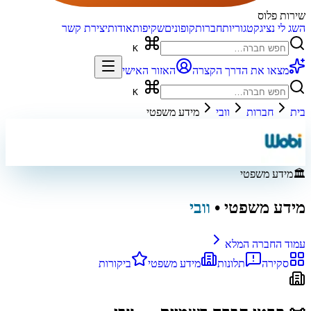
שירות פלוס
השג לי נציג
קטגוריות
חברות
קופונים
שקיפות
אודות
יצירת קשר
K
מצאו את הדרך הקצרה
האזור האישי
K
בית
חברות
וובי
מידע משפטי
🏛️
מידע משפטי
מידע משפטי
•
וובי
עמוד החברה המלא
סקירה
תלונות
מידע משפטי
ביקורות