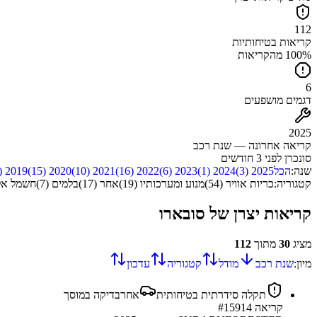
112
קריאות בטיחותיות
100% מהקריאות
6
דגמים מושפעים
2025
קריאה אחרונה — שנת רכב
סונכרן
לפני 3 חודשים
שנה:
הכל
2025
(
3
)
2024
(
1
)
2023
(
6
)
2022
(
16
)
2021
(
10
)
2020
(
15
)
2019
(
קטגוריה:
כריות אוויר
(
54
)
מנוע ומערכותיו
(
19
)
אחר
(
17
)
בלמים
(
7
)
חשמל אלי
קריאות יצרן של
סובארו
מציג
30
מתוך
112
מיון:
שנת רכב
מודל
קטגוריה
עדכון
תקלה סידרתית בטיחותית
אחר
בדיקה במוסך
קריאה #
15914