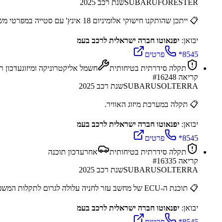
FORESTER
SUBARU
שנת רכב
2025
📋
ייתכן שהותקנו חישוקי אלומיניום 18 אינץ' עם סטייה במפרטי משטח ההידוק של אום הגלגל. חריגה זו עלולה לגרום לכשל בהידוק האומ
יבואן:
יפנאוטו חברה ישראלית לרכב בעמ
*8545
פרטים
תקלה סידרתית בטיחותית
חשמל אליקטרוניקה ומיזוג
עדכון ת
קריאה #
16248
SOLTERRA
SUBARU
שנת רכב
2025
📋
תקלה במערכת מיזוג האוויר.
יבואן:
יפנאוטו חברה ישראלית לרכב בעמ
*8545
פרטים
תקלה סידרתית בטיחותית
אחר
עדכון תוכנה
קריאה #
16335
SOLTERRA
SUBARU
שנת רכב
2025
📋
תוכנת ה-ECU של מחשב עזר לחניה עלולה לגרום לתקלות המשפיעות על תמונת המצלמה האחורית כגון הקפאה לזמן קצר בעת נסיעה לאחור או
יבואן:
יפנאוטו חברה ישראלית לרכב בעמ
*8545
פרטים