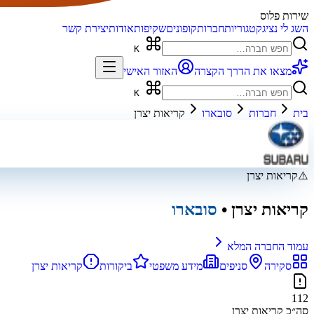
שירות פלוס
השג לי נציג
קטגוריות
חברות
קופונים
שקיפות
אודות
יצירת קשר
K
מצאו את הדרך הקצרה
האזור האישי
K
בית
חברות
סובארו
קריאות יצרן
⚠️
קריאות יצרן
קריאות יצרן
•
סובארו
עמוד החברה המלא
סקירה
סניפים
מידע משפטי
ביקורות
קריאות יצרן
112
סה״כ קריאות יצרן