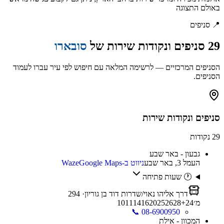
באולם התצוגה
📍
סניפים
29
סניפים ונקודות שירות של
סובארו
הסניפים המרכזיים — לרשימה המלאה עם חיפוש לפי עיר עברו לעמוד
הסניפים.
סניפים ונקודות שירות
29
נקודות
גבעון - באר שבע
העמל 3, באר שבע
ניווט ב-Waze
Google Maps
🕐 שעות פתיחה
דרך אליהו נאוי/שדרות דוד בן גוריון
·
294
מ׳
24
+
28
26
25
20
16
14
11
10
📞
08-6900950
המכוון - אילת