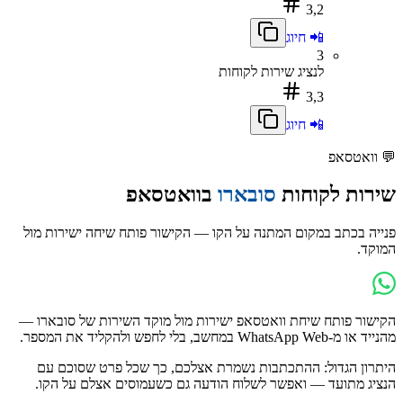
3,2
📲 חיוג
3
לנציג שירות לקוחות
3,3
📲 חיוג
💬
וואטסאפ
שירות לקוחות
סובארו
בוואטסאפ
פנייה בכתב במקום המתנה על הקו — הקישור פותח שיחה ישירות מול
המוקד.
הקישור פותח שיחת וואטסאפ ישירות מול מוקד השירות של
סובארו
—
מהנייד או מ-WhatsApp Web במחשב, בלי לחפש ולהקליד את המספר.
היתרון הגדול: ההתכתבות נשמרת אצלכם, כך שכל פרט שסוכם עם
הנציג מתועד — ואפשר לשלוח הודעה גם כשעמוסים אצלם על הקו.