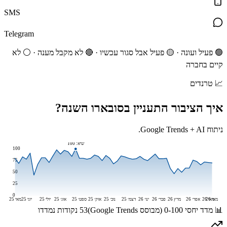
SMS
Telegram
🟢 פעיל ועונה · 🟡 פעיל אבל סגור עכשיו · 🔴 לא מקבל מענה · ⚪ לא
קיים בחברה
📈
טרנדים
איך הציבור התעניין ב
סובארו
השנה?
ניתוח Google Trends + AI.
שיא:
100
100
75
50
25
0
מאי 26
מאי 26
אפר׳ 26
מרץ 26
פבר׳ 26
ינו׳ 26
דצמ׳ 25
נוב׳ 25
אוק׳ 25
ספט׳ 25
אוג׳ 25
יולי 25
יוני 25
מאי 25
📊 מדד יחסי 0-100 (מבוסס Google Trends)
53
נקודות נמדדו