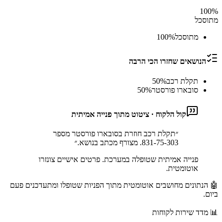
100
%
מתוסכל
מתוסכל
%
100
הנושאים שחזרו הכי הרבה
תקלת רכב
%
50
סובארו פורסטר
%
50
קול הלקוח · ציטוט מתוך פנייה אמיתית
״
תקלת רכב חוזרת בסובארו פורסטר מספר
831-75-303. מצורף מכתב בנושא.
״
פנייה אמיתית שטופלה במערכת. פרטים אישיים צונזרו
אוטומטית.
🤖 הנתונים מחושבים אוטומטית מתוך הפניות שטופלו ומתעדכנים פעם
ביום.
📊
מדד שירות לקוחות