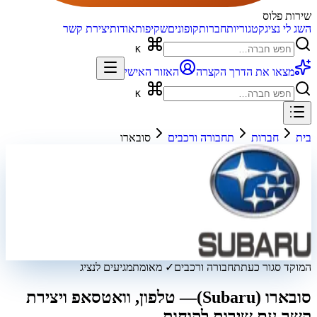
שירות פלוס
השג לי נציג
קטגוריות
חברות
קופונים
שקיפות
אודות
יצירת קשר
K
מצאו את הדרך הקצרה
האזור האישי
K
בית
חברות
תחבורה ורכבים
סובארו
המוקד סגור כעת
תחבורה ורכבים
✓ מאומת
מגיעים לנציג
סובארו (Subaru)
— טלפון, וואטסאפ ויצירת
קשר עם שירות לקוחות