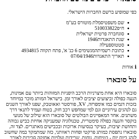
כפי שמופיע ברשם החברות הישראלי.
שם משפטי
סמלת מוטורס בע"מ
ח״פ
510033822
סוג
חברה פרטית ישראלית
שנת התאגדות
1946
סטטוס
פעילה
כתובת רשמית
המגשימים 6 כנ' א', פתח תקווה 4934815
תאריך התאגדות
07/04/1946
ℹ️
אודות
על
סובארו
סובארו היא אחת מיצרניות הרכב היפניות המזוהות ביותר עם אמינות,
הנעה כפולה וביצועים יציבים לאורך זמן. בישראל המותג מוכר במיוחד
בזכות דגמים כמו אימפרזה, XV, פורסטר ואאוטבק, שפנו לאורך השנים
גם לנהגים עירוניים וגם למי שמחפש רכב חזק, בטוח ועמיד לתנאי דרך
משתנים. אחד המאפיינים הבולטים של סובארו הוא שילוב של מנועי
בוקסר והנעה כפולה סימטרית, טכנולוגיה שמעניקה אחיזת כביש גבוהה
ותחושת יציבות, בעיקר בנסיעות ארוכות ובכבישים מאתגרים. לצד זה,
סובארו נתפסת כמותג פרקטי ופחות ראוותני, כזה שמתמקד במה שחשוב
לנהג ביום יום - בטיחות, נוחות, שרידות ועלויות אחזקה סבירות לאורך