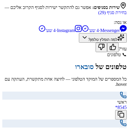
שירות בסניפים:
אפשר גם להתקשר ישירות לסניף הקרוב אליכם —
בחירת סניף (
29
)
או נסה:
Messenger
·
4 שע'
Instagram
·
4 שע'
למה הומלץ
טלפון
?
עזר?
📞
טלפונים
טלפונים של
סובארו
כל המספרים של המוקד הטלפוני — לחיצה אחת מתקשרת, העתקה עם
hover.
ראשי
*8545