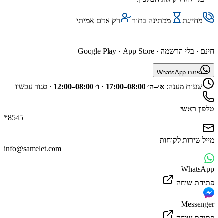
מחייגת
ממתינה בתור
רק אדם אמיתי
השג נציג דרך האפליקציה
חינם · בלי הרשמה ·
App Store
·
Google Play
פתח WhatsApp
שעות מענה:
א׳–ה׳ 08:00–17:00 · ו׳ 08:00–12:00
·
סגור עכשיו
טלפון ראשי
*8545
מייל שירות לקוחות
info@samelet.com
WhatsApp
פתיחת שיחה
Messenger
פתיחת שיחה