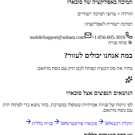
תמיכה באפליקציה
של סובארו
הורדה + ערוצי תמיכה ייעודיים
תמיכה ייעודית לאפליקציה:
mobileSupport@subaru.com
+1-856-605-3010
🎯
פתח פנייה
במה אנחנו יכולים
לעזור?
בחרו את סוג הבעיה ונפתח לכם תיק עם נוסח מותאם.
הנושאים הנפוצים אצל
סובארו
לפי ניתוח של פניות אמיתיות שטופלו במערכת. בחר נושא כדי לפתוח תיק
עם נוסח מותאם.
תקלת רכב
%
50
סובארו פורסטר
%
50
פנייה כללית