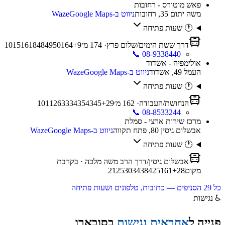
פאש מוטורס - רחובות
משה יתום 35, רחובות
ניווט ב-Waze
Google Maps
🕐 שעות פתיחה
דרך ששת הימים/שלום פרץ
·
174
מ׳
9
+
164
50
49
48
18
16
15
10
📞
08-9338440
אולימפיה - אשדוד
העמל 49, אשדוד
ניווט ב-Waze
Google Maps
🕐 שעות פתיחה
הנחושת/העבודה
·
162
מ׳
29
+
45
43
35
34
33
26
11
10
📞
08-8533244
מרכז שירות ארצי - סמלת
אבשלום גיסין 80, פתח תקווה
ניווט ב-Waze
Google Maps
🕐 שעות פתיחה
אבשלום גיסין/דרך הרב משה מלכה
· בקרבת
מקום
28
+
61
51
42
38
34
30
25
21
כל
29
הסניפים — כתובות, טלפונים ושעות פתיחה
♿
נגישות
פנייה ל
אחראית נגישות
ב
סובארו