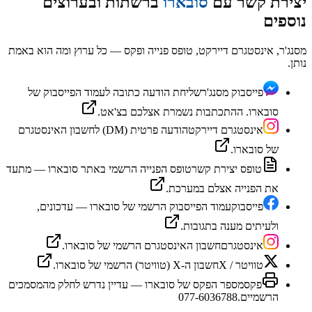
יצירת קשר עם
סובארו
ברשתות ובערוצים
נוספים
מסנג'ר, אינסטגרם דיירקט, טופס פנייה ופקס — כל ערוץ ומה הוא באמת
נותן.
פייסבוק מסנג'ר
שליחת הודעה כתובה לעמוד הפייסבוק של
סובארו. ההתכתבות נשמרת אצלכם בצ'אט.
אינסטגרם דיירקט
הודעה פרטית (DM) לחשבון האינסטגרם
של סובארו.
טופס יצירת קשר
טופס הפנייה הרשמי באתר סובארו — מתעד
את הפנייה אצלם במערכת.
פייסבוק
עמוד הפייסבוק הרשמי של סובארו — עדכונים,
ולעיתים מענה בתגובות.
אינסטגרם
חשבון האינסטגרם הרשמי של סובארו.
טוויטר / X
חשבון ה-X (טוויטר) הרשמי של סובארו.
פקס
מספר הפקס של סובארו — עדיין נדרש לחלק מהמסמכים
הרשמיים.
077-6036788