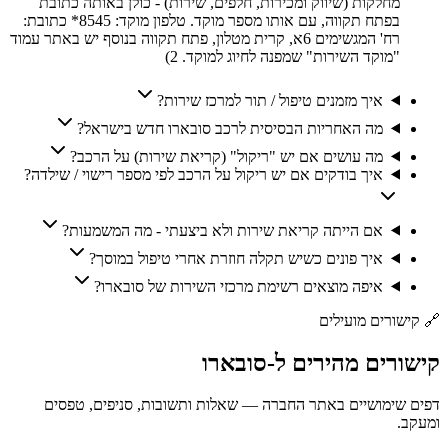
מחלקות (שיווק ומכירות, חלפים, שירות) - כולן באותה כתובת
בפתח תקווה, עם אותו מספר מוקד. טלפון מוקד: 8545* כתובת:
רח' המגשימים 6א, קרית מטלון, פתח תקווה בנוסף יש באתר עמוד
"מוקד השירות" שמפנה לחיוג למוקד. 2)
איך מזמנים טיפול / תור למרכז שירות?
מה האחריות הבסיסית לרכב סובארו חדש בישראל?
מה עושים אם יש "ריקול" (קריאת שירות) על הרכב?
איך בודקים אם יש ריקול על הרכב לפי מספר רישוי / שילדה?
אם הייתה קריאת שירות ולא ביצעתי - מה המשמעות?
איך פונים כשיש תקלה חוזרת אחרי טיפול במוסך?
איפה מוצאים רשימת מרכזי השירות של סובארו?
🔗
קישורים מועילים
קישורים
מהירים
ל-
סובארו
דפים שימושיים באתר החברה — שאלות ותשובות, סניפים, טפסים
ומעקב.