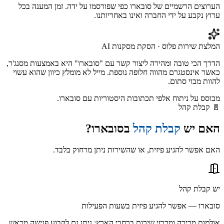
הערוצים הרשמיים של
סובארו
כפי שפורסמו על ידה. זמן המענה בכל
ערוץ נקבע על ידי החברה ואינו באחריותנו.
המלצת שירות פלוס · הסקת מסקנות AI
הדרך הכי טובה ומהירה ליצור קשר עם "סובארו" היא באמצעות מסנג'ר,
כאשר אינסטגרם מהווה חלופה נוספת. מייל לא מומלץ כיוון שהוא עשוי
להוות מבוי סתום.
מבוסס על ניתוח אלפי תכתובות היסטוריות עם
סובארו
.
🚪
קבלת קהל
האם יש
קבלת קהל
ב
סובארו
?
האם אפשר להגיע פיזית, או שהשירות ניתן מרחוק בלבד.
יש קבלת קהל
סובארו — אפשר להגיע פיזית בשעות הפעילות
אולמות מכירה ומרכזי שירות ברחבי הארץ; ניתן גם לקבוע פגישה מראש