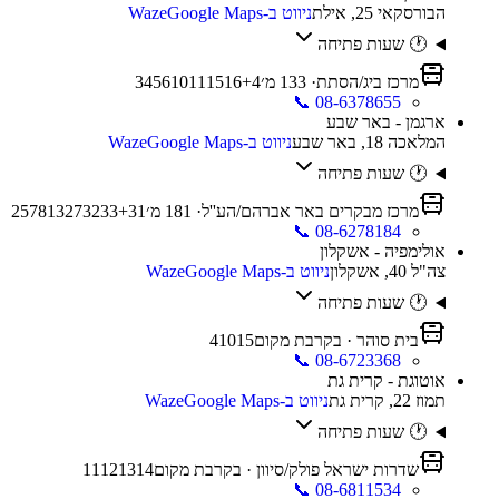
הבורסקאי 25, אילת
ניווט ב-Waze
Google Maps
🕐 שעות פתיחה
מרכז ביג/הסתת
·
133
מ׳
4
+
16
15
11
10
6
5
4
3
📞
08-6378655
ארגמן - באר שבע
המלאכה 18, באר שבע
ניווט ב-Waze
Google Maps
🕐 שעות פתיחה
מרכז מבקרים באר אברהם/הע''ל
·
181
מ׳
31
+
33
32
27
13
8
7
5
2
📞
08-6278184
אולימפיה - אשקלון
צה"ל 40, אשקלון
ניווט ב-Waze
Google Maps
🕐 שעות פתיחה
בית סוהר
· בקרבת מקום
15
10
4
📞
08-6723368
אוטוגת - קרית גת
תמוז 22, קרית גת
ניווט ב-Waze
Google Maps
🕐 שעות פתיחה
שדרות ישראל פולק/סיוון
· בקרבת מקום
14
13
12
11
📞
08-6811534