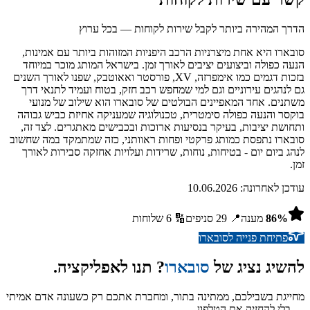
הדרך המהירה ביותר לקבל שירות לקוחות — בכל ערוץ
סובארו היא אחת מיצרניות הרכב היפניות המזוהות ביותר עם אמינות,
הנעה כפולה וביצועים יציבים לאורך זמן. בישראל המותג מוכר במיוחד
בזכות דגמים כמו אימפרזה, XV, פורסטר ואאוטבק, שפנו לאורך השנים
גם לנהגים עירוניים וגם למי שמחפש רכב חזק, בטוח ועמיד לתנאי דרך
משתנים. אחד המאפיינים הבולטים של סובארו הוא שילוב של מנועי
בוקסר והנעה כפולה סימטרית, טכנולוגיה שמעניקה אחיזת כביש גבוהה
ותחושת יציבות, בעיקר בנסיעות ארוכות ובכבישים מאתגרים. לצד זה,
סובארו נתפסת כמותג פרקטי ופחות ראוותני, כזה שמתמקד במה שחשוב
לנהג ביום יום - בטיחות, נוחות, שרידות ועלויות אחזקה סבירות לאורך
זמן.
עודכן לאחרונה:
10.06.2026
%
86
מענה
📍
29
סניפים
🔢
6
שלוחות
פתיחת פנייה ל
סובארו
להשיג נציג של
סובארו
? תנו לאפליקציה.
מחייגת בשבילכם, ממתינה בתור, ומחברת אתכם רק כשעונה אדם אמיתי
— בלי להחזיק את הטלפון.