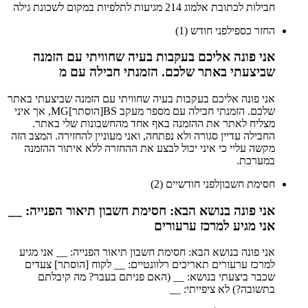
חבילות לכתובת אלמוג 214 מגיעות לתלפיות במקום לשכונת גילה
החזר כספי
לפני חודש (1)
אני פונה אליכם בעקבות בעיה שחוויתי עם הזמנה
שביצעתי באתר שלכם. הזמנתי חבילה עם מ
אני פונה אליכם בעקבות בעיה שחוויתי עם הזמנה שביצעתי באתר
שלכם. הזמנתי חבילה עם מספר מעקב BS[הוסתר]MG, אך איני
מצליח לאתר את ההזמנה באף אחד מהחשבונות שלי באתר.
החבילה עדיין סגורה ולא נפתחה, ואני מעוניין להחזירה. המצב הזה
מקשה עליי כי איני יכול לבצע את ההחזרה ללא איתור ההזמנה
במערכת.
חסימת חשבון
לפני חודשיים (2)
אני פונה בנושא הבא: חסימת חשבון תיאור הפנייה: __
אני מגיע למרכז ערעורים
אני פונה בנושא הבא: חסימת חשבון תיאור הפנייה: __ אני מגיע
למרכז ערעורים תאריכים רלוונטיים: __ לקוח [הוסתר] צעדים
שכבר ביצעתי בנושא: __ (האם פניתם בעבר? מה קיבלתם
בתשובה?) לא ציפייתי: __