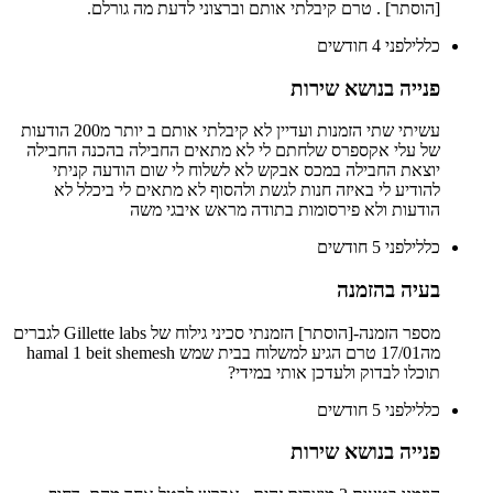
[הוסתר] . טרם קיבלתי אותם וברצוני לדעת מה גורלם.
כללי
לפני 4 חודשים
פנייה בנושא שירות
עשיתי שתי הזמנות ועדיין לא קיבלתי אותם ב יותר מ200 הודעות
של עלי אקספרס שלחתם לי לא מתאים החבילה בהכנה החבילה
יוצאת החבילה במכס אבקש לא לשלוח לי שום הודעה קניתי
להודיע לי באיזה חנות לגשת ולהסוף לא מתאים לי ביכלל לא
הודעות ולא פירסומות בתודה מראש איבגי משה
כללי
לפני 5 חודשים
בעיה בהזמנה
מספר הזמנה-[הוסתר] הזמנתי סכיני גילוח של Gillette labs לגברים
מה17/01 טרם הגיע למשלוח בבית שמש hamal 1 beit shemesh
תוכלו לבדוק ולעדכן אותי במידי?
כללי
לפני 5 חודשים
פנייה בנושא שירות