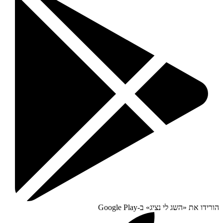
הורידו את «
השג לי נציג
» ב-
Google Play