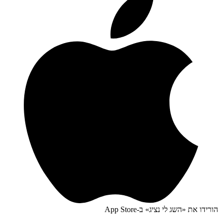
הורידו את «
השג לי נציג
» ב-
App Store