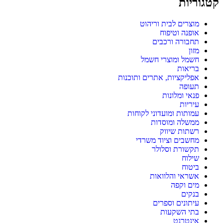
קטגוריות
מוצרים לבית וריהוט
אופנה וטיפוח
תחבורה ורכבים
מזון
חשמל ומוצרי חשמל
בריאות
אפליקציות, אתרים ותוכנות
תעופה
פנאי ומלונות
עיריות
עמותות ומועדוני לקוחות
ממשלה ומוסדות
רשתות שיווק
מחשבים וציוד משרדי
תקשורת וסלולר
שילוח
ביטוח
אשראי והלוואות
מים וקפה
בנקים
עיתונים וספרים
בתי השקעות
אינטרנט