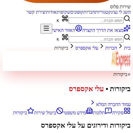
שירות פלוס
השג לי נציג
קטגוריות
חברות
קופונים
שקיפות
אודות
יצירת קשר
K
מצאו את הדרך הקצרה
האזור האישי
K
בית
חברות
עלי אקספרס
ביקורות
⭐
ביקורות
ביקורות
•
עלי אקספרס
עמוד החברה המלא
סקירה
תלונות
מידע משפטי
ביטול שירות
ביקורות
ביקורות ודירוגים על
עלי אקספרס