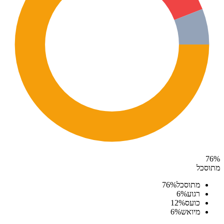
76
%
מתוסכל
מתוסכל
%
76
רגוע
%
6
כועס
%
12
מיואש
%
6