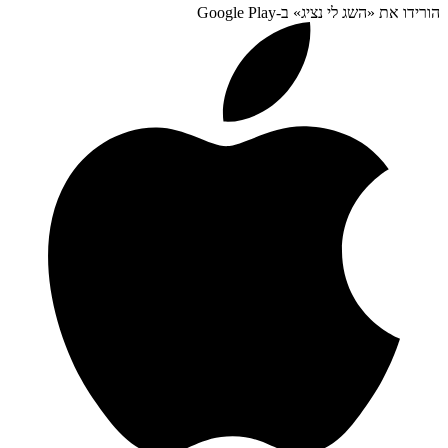
הורידו את «
השג לי נציג
» ב-
Google Play