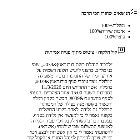
הנושאים שחזרו הכי הרבה
משלוח
%
100
איכות שירות
%
100
פיצוי
%
100
קול הלקוח · ציטוט מתוך פנייה אמיתית
״
לכבוד הנהלת רשת בורגראנץ&#039;, שמי
בני מלייב. ברצוני להגיש תלונה רשמית על
אירוע חמור של התנהגות בוטה, משפילה
ומזלזלת מצד עובדי סניף בורגראנץ&#039;
ברמלה, אשר התרחש היום 11/3/2026
בסביבות השעה 15:00 אחר הצהריים. הגעתי
לסניף בורגראנץ&#039; הכשר בקניון רמלה
ורכשתי בקופה מנה כפולה של המבורגר
הכוללת גם גלידה. לאחר ביצוע התשלום
בקופה נאמר לי כי למעשה אין גלידה בסניף.
בעקבות כך ביקשתי לקבל זיכוי עבור הגלידה
לאמצעי התשלום שבו שילמתי (אשראי).
להפתעתי נאמר לי כי אין אפשרות לבצע זיכוי
וכי יש צורך להמתין למנהל הסניף או לקבל קוד