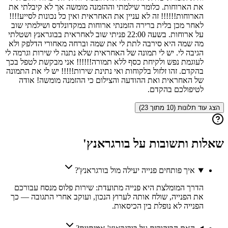
את הארוחות. כלומר שילמתי וההזמנה מומשה אך לא קיבלתי את
הארוחות!!!!!! זה לא עניין את האחראית ואין כל נכונות לסייע!!!!
לאחר מכן בלית ברירה הזמנתי ארוחות במקדונלדס ושילמתי שוב
על ארוחות. בשעה 22:00 פניתי שוב לאחראית בבוגראנץ ושטלתי
מה שמה היא סירבה לתת לי את שמה וברחה מאחורי הדלפק ולא
הגיבה לי. יש לי תמונה של האחראית שלא נתנה לי שירות וגרמה לי
לעוגמת נפש ולקיחת כסף ללא תמורה!!!!!! אני מבקשת לטפל בכך
בהקדם. זהו זלזול בלקוחות ואי נתינת שירות!!!!! יש לי את התמונה
של האחראית ואת ההודעה והצילום כי ההזמנה מומשה! אודה
לטיפולכם בהקדם.
הצג עוד תלונות (10 מתוך 23)
שאלות ותשובות על
בורגראנץ'
איך פותחים פנייה יעילה מול בורגראנץ'?
הדרך המומלצת היא פנייה מתועדת: שירות פלוס מנסח עבורכם
את הפנייה, שולח אותה לערוץ הנכון, ועוקב אחרי התגובה — כך
הפנייה לא נופלת בין הכיסאות.