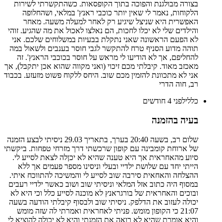
בצורה מבולגנת והפוכה בתוך הקופסאות. כשהתקשרתי לשירות
הלקוחות, נאמר לי שאין יותר כוכבי ראנץ' במלאי, ושהחלופה
האפשרית היא שניצל שיגיע רק לאחר למעלה משעה. מאחר
והילדים שלי לא יכלו לחכות, הם נאלצו לאכול את מה שהגיע. זוהי
לא הפעם הראשונה שאני נתקלת בבעיות במשלוחים שלכם. אני
תוהה מדוע הסניף טרח להתקשר לגבי חוסר בענבים ולשאול במה
להחליפם, אך לא הודיעו לי מראש על חוסר בכוכבי הראנץ'. זה
מאכזב מאוד. קיבלתי מכם זיכוי (ואני מקווה שהוא אכן יתקבל), אך
אני לא מתכוונת להזמין מכם שוב. היחס ללקוח פשוט מזעזע. בכבוד
רב, חוה הדרי
כללי
לפני 4 חודשים
בעיה בהזמנה
שלום רב, בשעה 20:40 בערך, בתאריך 29.03 ניסיתי לבצע הזמנה
של ארוחת קומבינה עם קופון שרכשתי דרך מזרחי טפחות. ביקשתי
סיוע מהאחראית אך היא טענה שהיא לא יכןלה לצאת לסייע לי.
הייתי יחד עם שלושת ילדיי ובעלי וניסינו מספר פעמים אך ללא
ההצלחה והאחאית סירבה שוב לסייע לי והמשיכה להתווכח איתי.
במסוף היה כתוב אזל המלאי וניסיתי שוב ושוב כאשר ילדיי רעבים
ובוכים והאחראית של בורגראנץ לא מוכנה לסייע כלל וכי היא לא
יכולה לעזוב את הדלפק. ניסיתי שוב ולבסוף קיבלתי הודעה בשעה
21:07 כי הקופון מומש. פניתי לאחראית ואמרתי לה שזה מומש
והיא אומרת שהיא לא רואה את הזמנתי והיא לא יכולה להוציא לי