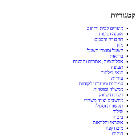
קטגוריות
מוצרים לבית וריהוט
אופנה וטיפוח
תחבורה ורכבים
מזון
חשמל ומוצרי חשמל
בריאות
אפליקציות, אתרים ותוכנות
תעופה
פנאי ומלונות
עיריות
עמותות ומועדוני לקוחות
ממשלה ומוסדות
רשתות שיווק
מחשבים וציוד משרדי
תקשורת וסלולר
שילוח
ביטוח
אשראי והלוואות
מים וקפה
בנקים