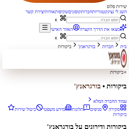
שירות פלוס
השג לי נציג
קטגוריות
חברות
קופונים
שקיפות
אודות
יצירת קשר
K
מצאו את הדרך הקצרה
האזור האישי
K
בית
חברות
בורגראנץ'
ביקורות
⭐
ביקורות
ביקורות
•
בורגראנץ'
עמוד החברה המלא
סקירה
סניפים
תלונות
מידע משפטי
ביטול שירות
ביקורות
ביקורות ודירוגים על
בורגראנץ'