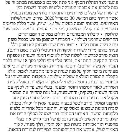
פוגעני מצד הנהלת הסניף אני פונה אליכם באמצעות מכתב זה על
מנת להביע את אכזבתי העמוקה ולהגיש תלונה רשמית בגין
שרשרת של כשלים שירותיים והתנהלות בלתי מקצועית בעליל,
אשר חוויתי ביום חמישי, 30 באפריל 2026. פירוט השתלשלות
האירועים: ביצעתי הזמנה בעלות של 132 ש״ח, אשר כללה פריטים
ספציפיים. עם קבלת המשלוח, גיליתי כי ההזמנה סופקה באופן שגוי
לחלוטין. • קיבלתי המבורגרים רגילים במקום ההמבורגרים
החדשים שהוזמנו ושולמו. • המבורגר שהוזמן מראש ככפול סופק
עם קציצה אחת בלבד. • רוטב מיונז שום שהוזמן לא סופק כלל.
פניתי באופן מיידי לשירות הלקוחות הדיגיטלי (לנציג בשם רותם).
הנציג סירב לבקשתי לשלוח שליח לאיסוף המנה השגויה ואספקת
המנה התקינה. תחת זאת, נכפה עליי זיכוי חלקי בסך 18 ש”ח בלבד
(עבור הקציצה והרוטב) והטבה עתידית. הבהרתי מפורשות כי אינני
מעוניינת בזיכוי חלקי על מנה שגויה שאינני מתכוונת לאכול, אלא
בקבלת התמורה המלאה שעליה שילמתי. בעקבות התעקשותי על
זכויותיי כצרכנית, נחסמה גישתי להמשך התקשרות באפליקציית
השירות. לאור חסימתי וחוסר המענה, בעלי ניגש פיזית לסניף עם
המנה השגויה (בשקית) והחשבונית, על מנת להחזיר את המוצר
ולקבל את כספנו חזרה כמתחייב בחוק. מנהל הסניף הפגין יחס
תוקפני ומזלזל, סירב לטפל בבעיה בטענה שאין לו יכולת טכנית
לזכות הזמנות שבוצעו באפליקציה, והתנער מכל אחריות כלפינו
כלקוחות הרשת. האירוע הסתיים בכך שמנהל הסניף הרים את
קולו, סירב להקשיב לטענות, ובסופו של דבר גירש את בעלי
מהסניף תוך אמירות בוטות כגון ״אל תזמין, תלך מפה״. לאור
האמור לעיל, אבקש את התייחסותכם המיידית לנקודות הבאות: