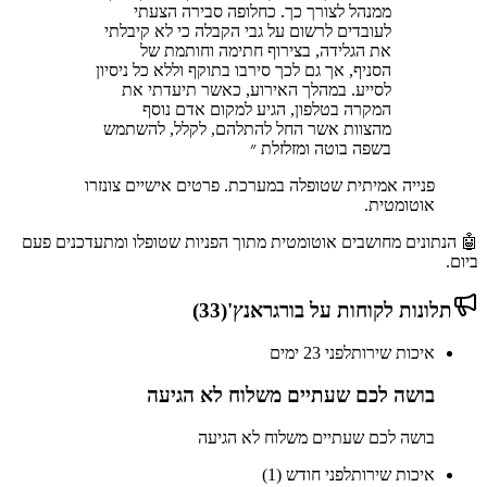
ממנהל לצורך כך. כחלופה סבירה הצעתי
לעובדים לרשום על גבי הקבלה כי לא קיבלתי
את הגלידה, בצירוף חתימה וחותמת של
הסניף, אך גם לכך סירבו בתוקף וללא כל ניסיון
לסייע. במהלך האירוע, כאשר תיעדתי את
המקרה בטלפון, הגיע למקום אדם נוסף
מהצוות אשר החל להתלהם, לקלל, להשתמש
בשפה בוטה ומזלזלת
״
פנייה אמיתית שטופלה במערכת. פרטים אישיים צונזרו
אוטומטית.
🤖 הנתונים מחושבים אוטומטית מתוך הפניות שטופלו ומתעדכנים פעם
ביום.
תלונות לקוחות על
בורגראנץ'
(
33
)
איכות שירות
לפני 23 ימים
בושה לכם שעתיים משלוח לא הגיעה
בושה לכם שעתיים משלוח לא הגיעה
איכות שירות
לפני חודש (1)