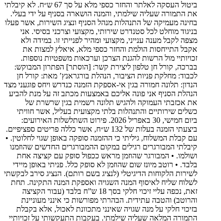
ביטול העסקה לאלתר והחזר כספי מלא על סך 67 ש״ח. לא קיבלתי
את התמורה שעליה שילמתי, והמנה הושארה בסניף על ידי בעלי.
בחינה מעמיקה של התנהלות מנהל הסניף ונציג השירות, אשר פעלו
בניגוד מוחלט לכל סטנדרט שירותי, מקצועי וצרכני בסיסי. אני
מצפה לקבל מענה ענייני, מקצועי ומהיר לפנייתי זו. במידה ולא
אקבל התייחסות הולמת והחזר כספי מלא, איאלץ למצות את
זכויותיי מול הרשות להגנת הצרכן וערכאות משפטיות נוספות.
בברכה, קורל חן טלפון ליצירת קשר: [הוסתר] הפתרון המבוקש:
לכבוד: מחלקת פניות הציבור, הנהלת בורגראנץ’ מאת: קורל חן
הנדון: תלונה חמורה בגין אי-אספקת הזמנה כנדרש ויחס פוגעני מצד
הנהלת הסניף אני פונה אליכם באמצעות מכתב זה על מנת להביע
את אכזבתי העמוקה ולהגיש תלונה רשמית בגין שרשרת של
כשלים שירותיים והתנהלות בלתי מקצועית בעליל, אשר חוויתי
ביום חמישי, 30 באפריל 2026. פירוט השתלשלות האירועים:
ביצעתי הזמנה בעלות של 132 ש״ח, אשר כללה פריטים ספציפיים.
עם קבלת המשלוח, גיליתי כי ההזמנה סופקה באופן שגוי לחלוטין. •
קיבלתי המבורגרים רגילים במקום ההמבורגרים החדשים שהוזמנו
ושולמו. • המבורגר שהוזמן מראש ככפול סופק עם קציצה אחת
בלבד. • רוטב מיונז שום שהוזמן לא סופק כלל. פניתי באופן מיידי
לשירות הלקוחות הדיגיטלי (לנציג בשם רותם). הנציג סירב לבקשתי
לשלוח שליח לאיסוף המנה השגויה ואספקת המנה התקינה. תחת
זאת, נכפה עליי זיכוי חלקי בסך 18 ש”ח בלבד (עבור הקציצה
והרוטב) והטבה עתידית. הבהרתי מפורשות כי אינני מעוניינת
בזיכוי חלקי על מנה שגויה שאינני מתכוונת לאכול, אלא בקבלת
התמורה המלאה שעליה שילמתי. בעקבות התעקשותי על זכויותיי