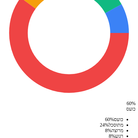
60
%
כועס
כועס
%
60
מתוסכל
%
24
מרוצה
%
8
רגוע
%
8