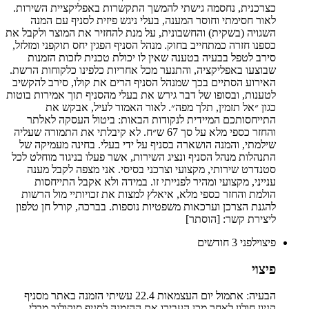
כצרכנית, נחסמה גישתי להמשך התקשרות באפליקציית השירות.
לאור חסימתי וחוסר המענה, בעלי ניגש פיזית לסניף עם המנה
השגויה (בשקית) והחשבונית, על מנת להחזיר את המוצר ולקבל את
כספנו חזרה כמתחייב בחוק. מנהל הסניף הפגין יחס תוקפני ומזלזל,
סירב לטפל בבעיה בטענה שאין לו יכולת טכנית לזכות הזמנות
שבוצעו באפליקציה, והתנער מכל אחריות כלפינו כלקוחות הרשת.
האירוע הסתיים בכך שמנהל הסניף הרים את קולו, סירב להקשיב
לטענות, ובסופו של דבר גירש את בעלי מהסניף תוך אמירות בוטות
כגון ״אל תזמין, תלך מפה״. לאור האמור לעיל, אבקש את
התייחסותכם המיידית לנקודות הבאות: ביטול העסקה לאלתר
והחזר כספי מלא על סך 67 ש״ח. לא קיבלתי את התמורה שעליה
שילמתי, והמנה הושארה בסניף על ידי בעלי. בחינה מעמיקה של
התנהלות מנהל הסניף ונציג השירות, אשר פעלו בניגוד מוחלט לכל
סטנדרט שירותי, מקצועי וצרכני בסיסי. אני מצפה לקבל מענה
ענייני, מקצועי ומהיר לפנייתי זו. במידה ולא אקבל התייחסות
הולמת והחזר כספי מלא, איאלץ למצות את זכויותיי מול הרשות
להגנת הצרכן וערכאות משפטיות נוספות. בברכה, קורל חן טלפון
ליצירת קשר: [הוסתר]
פיצוי
לפני 3 חודשים
פיצוי
הבעיה: אתמול יום העצמאות 22.4 עשיתי הזמנה באתר מסניף
קניון חולון לאחר מכן העבירו את ההזמנה לסניף סוקולוב מבלי