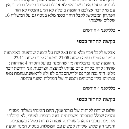
להודיע הסניף אינו כשר ואני לא אוכלת עשיתי ביטול בבוט כי אין
עם מי לדבר אצלכם ההזמנה בוטלה לא הגיע והכסף לא חזר
הפתרון המבוקש: לקבל החזר כספי מלא בנוסף גם על המשלוח 16
שקלים שילמתי
כללי
לפני 4 חודשים
בקשה להחזר כספי
אבקש לקבל זיכוי מלא ע"ס 280 שח על הזמנה שבוצעה באמצעות
הנייד המופיע בפניה בשעה 21:06 ונמסרה לידי בשעה 23:11
.ההזמנה שונה בתכליתה מזו שהוזמנה בפועל וחסרה 4 ארוחות ;
שתיה; קרה כקרח.טרם פנייתי למועצת הצרכנות אני דורשת זיכוי
מלא! היני נכה וכך גם ילדיי,הסבתם לנו ולא לראשונה,עוגמת נפש
עצומה! בידי סרטונים ותמונות של המדלוח השגוי והחסר.
כללי
לפני 4 חודשים
בקשה להחזר כספי
שלום שירות לקוחות של בורגראנץ', היום הזמנתי משלוח מסניף
נהריה שכלל קומבינה משפחתית ומנה נוספת. לצערי, לא קיבלתי
את מנת כוכבי הראנץ' שהייתה אמורה להיות כלולה בקומבינה,
והגיעו רק שלוש שקיות קטשופ עם המשלוח. בנוסף, המנה הגיעה