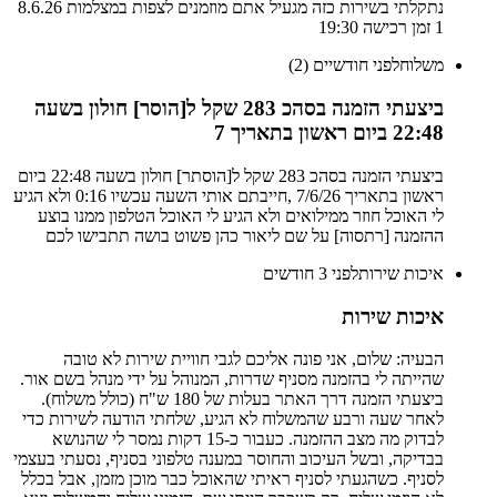
נתקלתי בשירות כזה מגעיל אתם מוזמנים לצפות במצלמות 8.6.26
1 זמן רכישה 19:30
משלוח
לפני חודשיים (2)
ביצעתי הזמנה בסהכ 283 שקל ל[הוסר] חולון בשעה
22:48 ביום ראשון בתאריך 7
ביצעתי הזמנה בסהכ 283 שקל ל[הוסתר] חולון בשעה 22:48 ביום
ראשון בתאריך 7/6/26 ,חייבתם אותי השעה עכשיו 0:16 ולא הגיע
לי האוכל חוזר ממילואים ולא הגיע לי האוכל הטלפון ממנו בוצע
ההזמנה ‭[הוסתר]‬ על שם ליאור כהן פשוט בושה תתבישו לכם
איכות שירות
לפני 3 חודשים
איכות שירות
הבעיה: שלום, אני פונה אליכם לגבי חוויית שירות לא טובה
שהייתה לי בהזמנה מסניף שדרות, המנוהל על ידי מנהל בשם אור.
ביצעתי הזמנה דרך האתר בעלות של 180 ש"ח (כולל משלוח).
לאחר שעה ורבע שהמשלוח לא הגיע, שלחתי הודעה לשירות כדי
לבדוק מה מצב ההזמנה. כעבור כ-15 דקות נמסר לי שהנושא
בבדיקה, ובשל העיכוב והחוסר במענה טלפוני בסניף, נסעתי בעצמי
לסניף. כשהגעתי לסניף ראיתי שהאוכל כבר מוכן מזמן, אבל בכלל