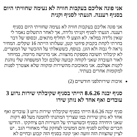
אני פונה אליכם בעקבות חוויה לא נעימה שחוויתי היום
בסניף רעננה. הגעתי לסניף וקנית
אני פונה אליכם בעקבות חוויה לא נעימה שחוויתי היום בסניף
רעננה. הגעתי לסניף וקניתי גלידה, אך לאחר התשלום נאמר לי
שאין גלידה במלאי. לא הוצע לי תחליף מתאים, ובסופו של דבר
בחרתי לקחת בקבוק פיוזטי קטן, שעלותו הייתה 16 שקלים. המחיר
נראה לי גבוה ולא הוגן. בנוסף, כששאלתי על ההכשר של המוצרים,
לא קיבלתי תשובה מספקת מהצוות. אני מרגישה מרומה, במיוחד
לאור העובדה שאני לקוחה קבועה שלכם וכל המשפחה שלי נוהגת
לקנות אצלכם. אני מאוכזבת מהשירות ומקווה שלא אצטרך לפנות
למקומות אחרים בעתיד.
איכות שירות
לפני חודשיים (2)
סניף יבנה 8.6.26 הייתי בסניף שקיבלתי שירות גרוע 3
עובדים ואף אחד לא נותן שירו
סניף יבנה 8.6.26 הייתי בסניף שקיבלתי שירות גרוע 3 עובדים ואף
אחד לא נותן שירות כמו שצריך המתנתי להזמנה מעל 40 דקות
שאני היחידה בסניף וכשהערתי על השירות הם ציחקקו . הודיעו
חברים שלהם לסניף והם המשיכו לצחקק עליי מאחורי הגב . יש
לציין שהצוות הזה זוועה ואני קונה בסניף הזה קבוע ובחיים לא