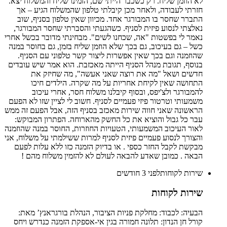
לא הוזמן שליח. רק כשכבר הייתי שם, הזמינו שליח והמשלוח יצא.
חזרתי לעבודה, ולאחר מכן קיבלתי טלפון שהמשלוח הגיע – אך
התברר שחסר בו המבורגר אחד. מכיוון שאין טלפון בסניף, שוב
נאלצתי לנסוע פיזית לסניף. כשהגעתי והסברתי שחסר המבורגר,
נאמר לי בפשטות "אה, שכחנו לשים". מבחינתי מדובר בכשל אחרי
כשל – גם בעיכוב, גם בכך שלא הוזמן שליח בזמן, גם בחוסר במנה
שהוזמנה וגם בכך שאין אפשרות ליצור קשר טלפוני עם הסניף.
בנוסף, תגובת מנהל הסניף הייתה מאכזבת. הוא אמר שיש עובדים
חדשים ושאל "מה את רוצה שאני אעשה", מה שחיזק את
התחושה שאין לקיחת אחריות על מה שקרה. הילדים חיכו
להמבורגר ולצ'יפס, ובסוף קיבלנו משלוח חסר, אחרי עיכוב
משמעותי וטרטור פיזי פעמיים לסניף. חשוב לי לציין שזו לא הפעם
הראשונה שאני חווה שירות מאכזב בסניף הזה, אבל הפעם זה ממש
עבר כל גבול והוציא את כל החשק מהארוחה. הפתרון המבוקש:
לאור העיכוב המשמעותי, הטעויות החוזרות, החוסר במנה שהוזמנה
והצורך לנסוע פעמיים פיזית לסניף למרות ששילמתי על משלוח, אני
מבקשת לקבל החזר כספי . או בדיוק הזמנה כזו ללא עלות לפעם
הבאה . כמובן שאדע להבאה לעולם לא להזמין משלוח מהם !
שירות לקוחות
לפני 3 חודשים
שירות לקוחות
הבעיה: לכבוד: מחלקת פניות הציבור, הנהלת בורגראנץ’ מאת:
קורל חן הנדון: תלונה חמורה בגין אי-אספקת הזמנה כנדרש ויחס