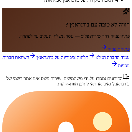
האם הביקורות על בורגראנץ' אמיתיות?
חוויה לא טובה עם
בורגראנץ'
?
פתחו פנייה דרך
שירות פלוס
— ננסח, נשלח, ונעקוב עד לפתרון.
פתיחת פנייה
עמוד החברה המלא
תלונות ציבוריות על
בורגראנץ'
השוואת חברות
נוספות
הדירוגים נמסרו על-ידי משתמשים.
שירות פלוס
אינו אתר רשמי של
בורגראנץ'
ואינו אחראי לתוכן חוות-הדעת.