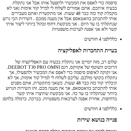
סיסמה כדי לאפס את המכשיר ולתפעל אותו אבל אני נתקלת
בבעיה איתכם. אתם אמורים לשלוח לי למייל קוד אימות ןאני לא
מקבלת קוד כזה כבר 48 שעות. אני מתקשרת ואתם מעבירים
אותי להתכתב בוואטאספ אבל אין מענה ממכם . השירות הכי גרוע
שנתקלתי בו עד היום . אני מבקשת דחוף ובהול ביותר ליצור איתי
קשר ולא אני אפנה לערכות משפטיות
כללי
לפני 4 חודשים
בעיית התחברות לאפליקציה
שלום רב, מזה יומיים אני נתקלת בבעיה עם האפליקציה של
הרובוט השוטף של אקווקס, דגם DEEBOT T30 PRO OMNI.
אני זקוקה לאיפוס סיסמה כדי לאפס את המכשיר ולהפעילו, אך
נתקלת בקושי מולכם. עליכם לשלוח לי למייל קוד אימות, אך לא
קיבלתי קוד כזה כבר 48 שעות. כשאני מתקשרת, אתם מפנים
אותי להתכתב בוואטסאפ, אך אין מענה מכם. זהו השירות הגרוע
ביותר שנתקלתי בו עד כה. אני מבקשת שתיצרו איתי קשר
בדחיפות, אחרת אפנה לערכאות משפטיות. בברכה, כרמלה בלחסן
כללי
לפני 4 חודשים
פנייה בנושא שירות