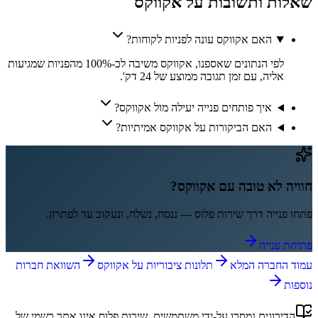
שאלות ותשובות על
אקווקס
האם אקווקס עונה לפניות לקוחות?
לפי הנתונים שאספנו, אקווקס משיבה לכ-100% מהפניות שמגיעות
אליה, עם זמן תגובה ממוצע של 24 דק'.
איך פותחים פנייה יעילה מול אקווקס?
האם הביקורות על אקווקס אמיתיות?
חוויה לא טובה עם
אקווקס
?
פתחו פנייה דרך
שירות פלוס
— ננסח, נשלח, ונעקוב עד לפתרון.
פתיחת פנייה
עמוד החברה המלא
תלונות ציבוריות על
אקווקס
השוואת חברות
נוספות
הדירוגים נמסרו על-ידי משתמשים.
שירות פלוס
אינו אתר רשמי של