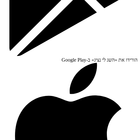
הורידו את «
השג לי נציג
» ב-
Google Play