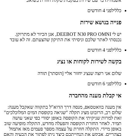
אשמח לדבר עם שירות בעקבות טקלה חוזרת בשואב
כללי
לפני 4 חודשים
פנייה בנושא שירות
יש לי DEEBOT N30 PRO OMNI, אגן הכיור לא מתרוקן.
נכנסתי לאתר שלכם וניסיתי את התיקון שהצעתם. זה לא עובד
כללי
לפני 4 חודשים
בקשה לשירות לקוחות או נציג
שלום אני רוצה שנציג יחזור אליי [הוסתר] תודה
כללי
לפני 6 חודשים
אי קבלת מענה מהחברה
אין מענה בוואטסאפ, מנסה דרך הדוא"ל בתקווה שאקבל מענה:
שלום רב, הרובוט מציג תקלה "שגיאה בקופסת המים המלוכלכים"
זאת למרות שניקיתי את הקופסה באופן יסודי כפי שאני עושה
תמיד. לאחר החזרת הקופסה והפעלה מחדש, התקלה מופיעה שוב
באופן מיידי. התקלה חוזרת על עצמה מספר פעמים מאז אתמול
בצהריים. אבקש את הנחייתכם כיצד ניתן לפתור את הבעיה והאם