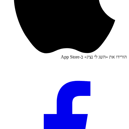
הורידו את «
השג לי נציג
» ב-
App Store