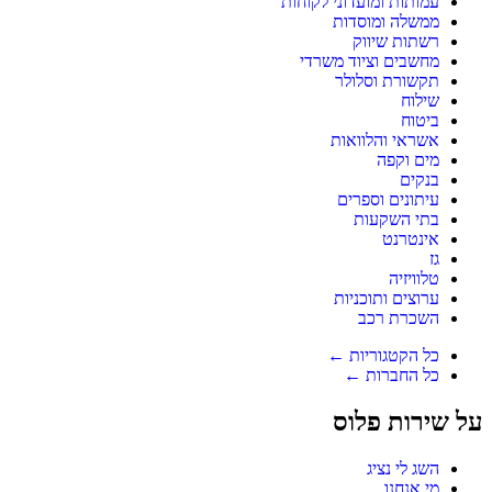
עמותות ומועדוני לקוחות
ממשלה ומוסדות
רשתות שיווק
מחשבים וציוד משרדי
תקשורת וסלולר
שילוח
ביטוח
אשראי והלוואות
מים וקפה
בנקים
עיתונים וספרים
בתי השקעות
אינטרנט
גז
טלוויזיה
ערוצים ותוכניות
השכרת רכב
כל הקטגוריות ←
כל החברות ←
על שירות פלוס
השג לי נציג
מי אנחנו