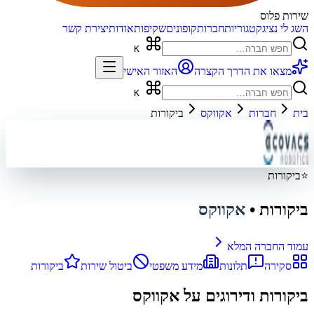
שירות פלוס
השג לי נציג
קטגוריות
חברות
קופונים
שקיפות
אודות
יצירת קשר
K
מצאו את הדרך הקצרה
האזור האישי
K
בית
חברות
אקווקס
ביקורות
⭐
ביקורות
ביקורות
•
אקווקס
עמוד החברה המלא
סקירה
תלונות
מידע משפטי
ביטול שירות
ביקורות
ביקורות ודירוגים על
אקווקס