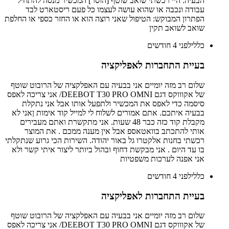
הבעיה: היי רכשתי שואב שוטף [הוסר] המכשיר מנסה להתחיל
עבודה ונכבה או שהוא עושה לעצמו כל פעם ריסטארט לבד
הפתרון המבוקש: הטיפול שאני רוצה הוא או החזר כספי או החלפת
שואב לשואב תקין
כללי
לפני 4 חודשים
בעיית התחברות לאפליקציה
שלום רב מזה יומיים אני בבעיה עם האפלקציה של הרובוט שוטף
של אקוווקס דגם DEEBOT T30 PRO OMNI/ אני צריכה לאפס
סיסמה כדי לאפס את המכשיר ולתפעל אותו אבל אני נתקלת
בבעיה איתכם. אתם אמורים לשלוח לי למייל קוד אימות ןאני לא
מקבלת קוד כזה כבר 48 שעות. אני מתקשרת ואתם מעבירים
אותי להתכתב בוואטאספ אבל אין מענה ממכם . את המוצר
רכשתי בחנות אלקטרו גל באור יהודה. השירות הכי גרוע שנתקלתי
בו עד היום . אני מבקשת דחוף ובהול ביותר ליצור איתי קשר ולא
אני אפנה לערכות משפטיות
כללי
לפני 4 חודשים
בעיית התחברות לאפליקציה
שלום רב מזה יומיים אני בבעיה עם האפלקציה של הרובוט שוטף
של אקוווקס דגם DEEBOT T30 PRO OMNI/ אני צריכה לאפס