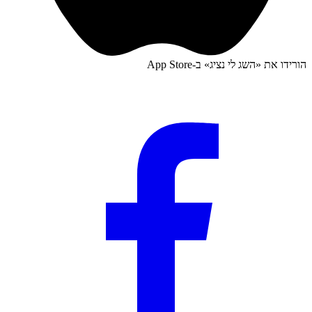
הורידו את «
השג לי נציג
» ב-
App Store