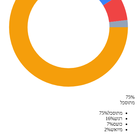
75
%
מתוסכל
מתוסכל
%
75
רגוע
%
16
כועס
%
7
מיואש
%
2