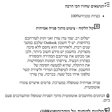
הנושאים שחזרו הכי הרבה
בעיות טכניות
%
100
קול הלקוח · ציטוט מתוך פנייה אמיתית
״
שלום רב, שמי עדן עזרן ואני זקוק לעזרתכם
בדחיפות. יש לי חשבון Outlook שלכם במשך
שנים רבות, ולאחרונה הוא נחסם ללא סיבה
מוצדקת. בחשבון יש מידע חשוב ביותר, ולכן
אני מבקש את עזרתכם המהירה והמסורה
בפתרון הבעיה. צירפתי תמונות הממחישות
את התקלה, שהיא למעשה חסימה של
החשבון. אודה לטיפולכם המיידי וליצירת קשר
טלפוני איתי בכל שעה. בברכה, עדן עזרן
״
פנייה אמיתית שטופלה במערכת. פרטים אישיים צונזרו
אוטומטית.
🤖 הנתונים מחושבים אוטומטית מתוך הפניות שטופלו ומתעדכנים פעם
ביום.
תלונות לקוחות על
מיקרוסופט
(
109
)