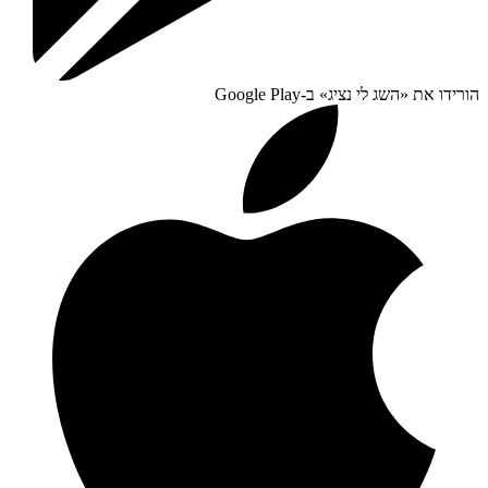
הורידו את «
השג לי נציג
» ב-
Google Play