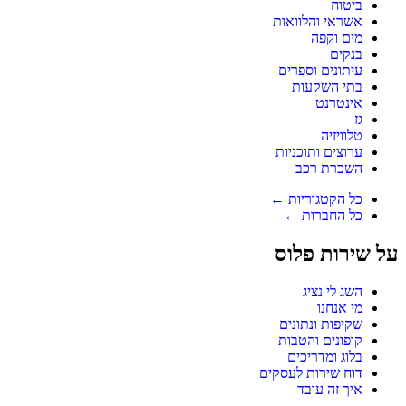
ביטוח
אשראי והלוואות
מים וקפה
בנקים
עיתונים וספרים
בתי השקעות
אינטרנט
גז
טלוויזיה
ערוצים ותוכניות
השכרת רכב
כל הקטגוריות ←
כל החברות ←
על שירות פלוס
השג לי נציג
מי אנחנו
שקיפות ונתונים
קופונים והטבות
בלוג ומדריכים
דוח שירות לעסקים
איך זה עובד