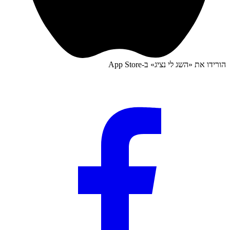
הורידו את «
השג לי נציג
» ב-
App Store