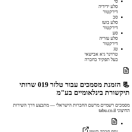
סי
סלע ידידיה
דירקטור
סב
סלע בועז
דירקטור
סע
סלע עזריה
דירקטור
טג
טרוינר גיא אבישאי
בעל תפקיד בחברה
📃 הזמנת מסמכים עבור
טלזר 019 שרותי
תיקשורת בינלאומיים בע"מ
מסמכים רשמיים מרשם החברות הישראלי — מתבצע דרך השירות
החיצוני tabu.co.il
נסח חברה רשמי