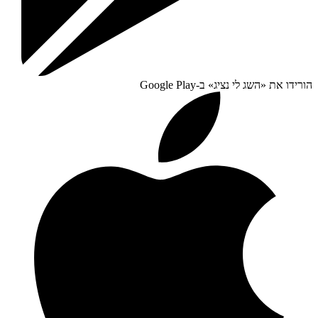
הורידו את «
השג לי נציג
» ב-
Google Play