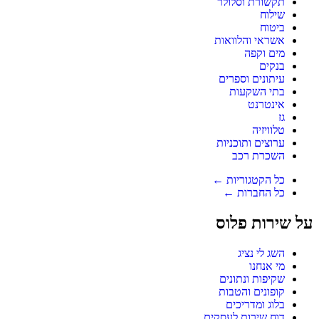
תקשורת וסלולר
שילוח
ביטוח
אשראי והלוואות
מים וקפה
בנקים
עיתונים וספרים
בתי השקעות
אינטרנט
גז
טלוויזיה
ערוצים ותוכניות
השכרת רכב
כל הקטגוריות ←
כל החברות ←
על שירות פלוס
השג לי נציג
מי אנחנו
שקיפות ונתונים
קופונים והטבות
בלוג ומדריכים
דוח שירות לעסקים