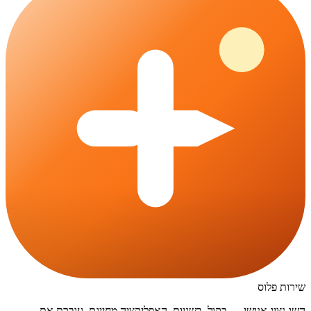
שירות פלוס
השג נציג אנושי — בקול, בשניות. האפליקציה מחייגת, עוברת את