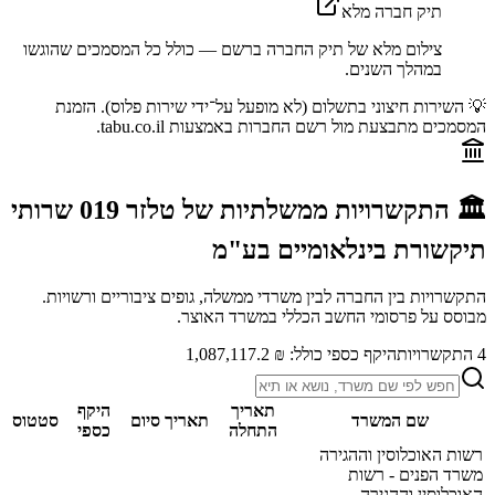
תיק חברה מלא
צילום מלא של תיק החברה ברשם — כולל כל המסמכים שהוגשו
במהלך השנים.
💡 השירות חיצוני בתשלום (לא מופעל על־ידי שירות פלוס). הזמנת
המסמכים מתבצעת מול רשם החברות באמצעות tabu.co.il.
🏛️ התקשרויות ממשלתיות של
טלזר 019 שרותי
תיקשורת בינלאומיים בע"מ
התקשרויות בין החברה לבין משרדי ממשלה, גופים ציבוריים ורשויות.
מבוסס על פרסומי החשב הכללי במשרד האוצר.
4
התקשרויות
היקף כספי כולל:
₪ 1,087,117.2
תאריך
היקף
שם המשרד
תאריך סיום
סטטוס
התחלה
כספי
רשות האוכלוסין וההגירה
משרד הפנים - רשות
האוכלוסין וההגירה