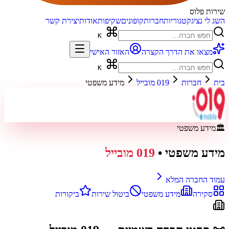
שירות פלוס
השג לי נציג
קטגוריות
חברות
קופונים
שקיפות
אודות
יצירת קשר
K
מצאו את הדרך הקצרה
האזור האישי
K
בית
חברות
019 מובייל
מידע משפטי
🏛️
מידע משפטי
מידע משפטי
•
019 מובייל
עמוד החברה המלא
סקירה
מידע משפטי
ביטול שירות
ביקורות