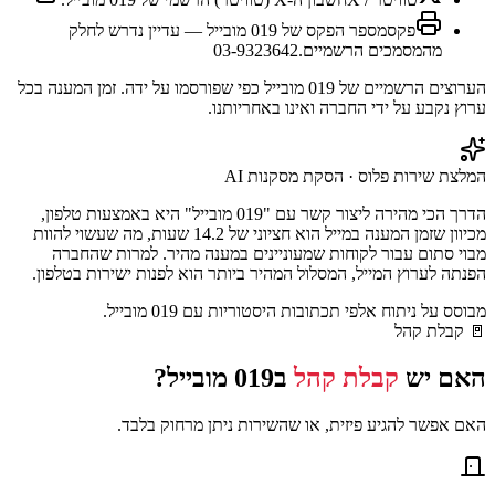
פקס
מספר הפקס של 019 מובייל — עדיין נדרש לחלק
מהמסמכים הרשמיים.
03-9323642
הערוצים הרשמיים של
019 מובייל
כפי שפורסמו על ידה. זמן המענה בכל
ערוץ נקבע על ידי החברה ואינו באחריותנו.
המלצת שירות פלוס · הסקת מסקנות AI
הדרך הכי מהירה ליצור קשר עם "019 מובייל" היא באמצעות טלפון,
מכיוון שזמן המענה במייל הוא חציוני של 14.2 שעות, מה שעשוי להוות
מבוי סתום עבור לקוחות שמעוניינים במענה מהיר. למרות שהחברה
הפנתה לערוץ המייל, המסלול המהיר ביותר הוא לפנות ישירות בטלפון.
מבוסס על ניתוח אלפי תכתובות היסטוריות עם
019 מובייל
.
🚪
קבלת קהל
האם יש
קבלת קהל
ב
019 מובייל
?
האם אפשר להגיע פיזית, או שהשירות ניתן מרחוק בלבד.