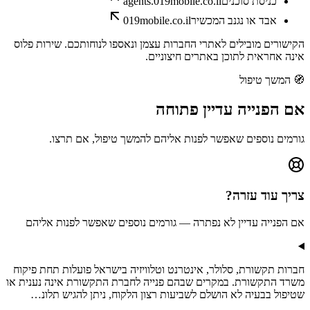
כניסת סוכנים
agents.019mobile.co.il
אבד או נגנב המכשיר
019mobile.co.il
הקישורים מובילים לאתרי החברות עצמן ונאספו לנוחותכם. שירות פלוס
אינה אחראית לתוכן באתרים חיצוניים.
🧭
המשך טיפול
אם הפנייה
עדיין פתוחה
גורמים נוספים שאפשר לפנות אליהם להמשך טיפול, אם תרצו.
צריך עוד עזרה?
אם הפנייה עדיין לא נפתרה — גורמים נוספים שאפשר לפנות אליהם
חברות תקשורת, סלולר, אינטרנט וטלוויזיה בישראל פועלות תחת פיקוח
משרד התקשורת. במקרים שבהם פנייה לחברת התקשורת אינה נענית או
שטיפול בבעיה לא הושלם לשביעות רצון הלקוח, ניתן להגיש תלונ…