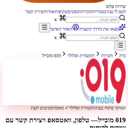
שירות פלוס
השג לי נציג
קטגוריות
חברות
קופונים
שקיפות
אודות
יצירת קשר
K
מצאו את הדרך הקצרה
האזור האישי
K
בית
חברות
תקשורת וסלולר
019 מובייל
המוקד פתוח כעת
תקשורת וסלולר
✓ מאומת
מגיעים לנציג
019 מובייל
— טלפון, וואטסאפ ויצירת קשר עם
שירות לקוחות