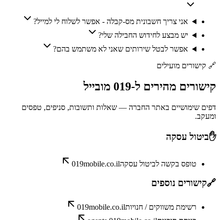
אני צריך חשבונית מס-קבלה - אפשר לשלוח לי למייל?
יש מבצע לחידוש החבילה שלי?
אפשר לבטל שירותים שאני לא משתמש בהם?
🔗
קישורים מועילים
קישורים
מהירים
ל-
019 מובייל
דפים שימושיים באתר החברה — שאלות ותשובות, סניפים, טפסים
ומעקב.
✋
ביטול עסקה
טופס בקשה לביטול עסקה
019mobile.co.il
🔗
קישורים נוספים
רשימת משווקים / חנויות
019mobile.co.il