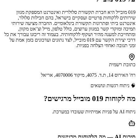
019 מובייל היא חברת תקשורת סלולרית ואינטרנט המספקת מגוון
שירותים ללקוחות פרטיים ועסקיים בישראל, בהם חבילות סלולר,
אינטרנט ביתי ופתרונות תקשורת בינלאומיים. החברה מציעה שירותי
תמיכה ומוקדי קשר במגוון ערוצים, כולל טלפון, מייל וצ’אט מקוון,
ומתחייבת למענה מהיר ושקוף ללקוחותיה. בעמוד זה ריכזנו עבורך את כל
דרכי יצירת הקשר עם 019 מובייל, לצד נתונים ועדכונים בזמן אמת על
זמני תגובה ואחוזי הצלחה בפניות.
כתובת רשמית
רח' האירוס 14, ת.ד. 4075, מיקוד 4070006, אריאל
🧠
ניתוח רגשות ונושאים
מה לקוחות
019 מובייל
מרגישים?
ניתוח AI על פניות אמיתיות שעובדו במערכת.
סיכום AI — מה הלקוחות מרגישים