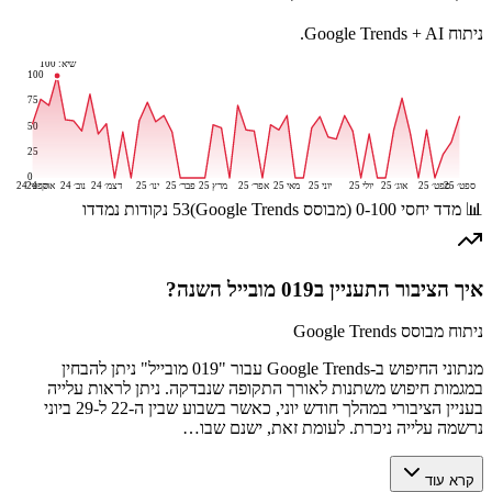
ניתוח Google Trends + AI.
שיא:
100
100
75
50
25
0
ספט׳ 25
ספט׳ 25
אוג׳ 25
יולי 25
יוני 25
מאי 25
אפר׳ 25
מרץ 25
פבר׳ 25
ינו׳ 25
דצמ׳ 24
נוב׳ 24
אוק׳ 24
ספט׳ 24
📊 מדד יחסי 0-100 (מבוסס Google Trends)
53
נקודות נמדדו
איך הציבור התעניין ב
019 מובייל
השנה?
ניתוח מבוסס Google Trends
מנתוני החיפוש ב-Google Trends עבור "019 מובייל" ניתן להבחין
במגמות חיפוש משתנות לאורך התקופה שנבדקה. ניתן לראות עלייה
בעניין הציבורי במהלך חודש יוני, כאשר בשבוע שבין ה-22 ל-29 ביוני
נרשמה עלייה ניכרת. לעומת זאת, ישנם שבו…
קרא עוד