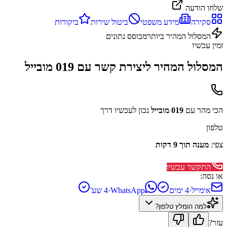
שלחו הודעה
סקירה
מידע משפטי
ביטול שירות
ביקורות
המסלול המהיר ביותר
מבוסס נתונים
זמין עכשיו
המסלול המהיר ליצירת קשר עם
019 מובייל
הכי מהר עם
019 מובייל
נכון לעכשיו דרך
טלפון
צפי:
מענה תוך 9 דקות
התקשר עכשיו
או נסה:
אימייל
·
4 ימים
WhatsApp
·
4 שע'
למה הומלץ
טלפון
?
עזר?