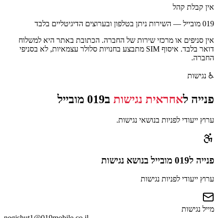
אין קבלת קהל
019 מובייל — השירות ניתן בטלפון ובערוצים הדיגיטליים בלבד
אין סניפים או מרכזי שירות של החברה. הכתובת באתר היא למשלוח
דואר בלבד. איסוף SIM מתבצע בחנויות סלולר עצמאיות, לא בסניפי
החברה.
♿
נגישות
פנייה ל
אחראית נגישות
ב
019 מובייל
ערוץ ייעודי לפניות בנושאי נגישות.
פנייה
ל019 מובייל
בנושא נגישות
ערוץ ייעודי לפניות נגישות
מייל נגישות
negishut1@019mobile.co.il