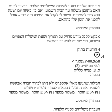
אני פונה אליכם בנוגע לשירות המשלוחים שלכם. ברצוני לדעת
האם מתוכנן משלוח עד הבית השבוע, ואם כן, באיזה יום ושעה
הוא צפוי להתקיים. חשוב לי לקבל את המידע הזה כדי שאוכל
לתכנן את הזמן שלי בהתאם.
הפתרון המבוקש
אבקש לקבל מידע מדויק על תאריך ושעת המשלוח הצפויים
השבוע, כדי שאוכל להיערך בהתאם.
4 הודעות בתיק
SP-002658
נסגר ✓
לפני חודשיים (2)
ס. ע.
·
פנייה כללית
הבעיה
חבילות שהגיעו מאלי אקספרס ולא ניתן לבחור חברה אבקשה
להעביר את החבילות הבאות לסניף תלפיות ירושלים
DSVPH[הוסר] :משלוח מספר DSVPH[הוסר] :משלוח מספר
הפתרון המבוקש
העברת משלוחים לסניף תלפיות