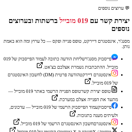
💬
ערוצים נוספים
יצירת קשר עם
019 מובייל
ברשתות ובערוצים
נוספים
מסנג'ר, אינסטגרם דיירקט, טופס פנייה ופקס — כל ערוץ ומה הוא באמת
נותן.
פייסבוק מסנג'ר
שליחת הודעה כתובה לעמוד הפייסבוק של 019
מובייל. ההתכתבות נשמרת אצלכם בצ'אט.
אינסטגרם דיירקט
הודעה פרטית (DM) לחשבון האינסטגרם
של 019 מובייל.
טופס יצירת קשר
טופס הפנייה הרשמי באתר 019 מובייל —
מתעד את הפנייה אצלם במערכת.
פייסבוק
עמוד הפייסבוק הרשמי של 019 מובייל — עדכונים,
ולעיתים מענה בתגובות.
אינסטגרם
חשבון האינסטגרם הרשמי של 019 מובייל.
טוויטר / X
חשבון ה-X (טוויטר) הרשמי של 019 מובייל.