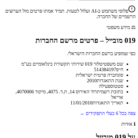
פלוסי משתמש ב-AI ועלול לטעות. תמיד אמתו פרטים מול הערוצים
הרשמיים של החברה.
⚖️
מידע משפטי
019 מובייל
–
פרטים מרשם החברות
כפי שמופיע ברשם החברות הישראלי.
שם משפטי
טלזר 019 שירותי תקשורת בינלאומיים בע"מ
ח״פ
514384197
סוג
חברה פרטית ישראלית
שנת התאגדות
2010
סטטוס
פעילה
כתובת רשמית
רח' האירוס 14, ת.ד. 4075, מיקוד 4070006,
אריאל
תאריך התאגדות
11/01/2010
צפה בכל
6
בעלי התפקידים →
ℹ️
אודות
על
019 מובייל