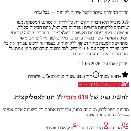
הדרך המהירה ביותר לקבל שירות לקוחות — בכל ערוץ
019 מובייל היא חברת תקשורת סלולרית ואינטרנט המספקת מגוון
שירותים ללקוחות פרטיים ועסקיים בישראל, בהם חבילות סלולר,
אינטרנט ביתי ופתרונות תקשורת בינלאומיים. החברה מציעה שירותי
תמיכה ומוקדי קשר במגוון ערוצים, כולל טלפון, מייל וצ’אט מקוון,
ומתחייבת למענה מהיר ושקוף ללקוחותיה. בעמוד זה ריכזנו עבורך את כל
דרכי יצירת הקשר עם 019 מובייל, לצד נתונים ועדכונים בזמן אמת על
זמני תגובה ואחוזי הצלחה בפניות.
עודכן לאחרונה:
21.06.2026
%
100
מענה
תוך
43.6
שעות
בממוצע
🔢
4
שלוחות
פתיחת פנייה ל
019 מובייל
להשיג נציג של
019 מובייל
? תנו לאפליקציה.
מחייגת בשבילכם, ממתינה בתור, ומחברת אתכם רק כשעונה אדם אמיתי
— בלי להחזיק את הטלפון.
מחייגת
ממתינה בתור
רק אדם אמיתי