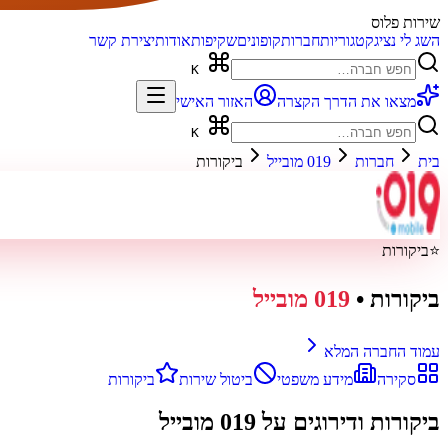
שירות פלוס
השג לי נציג
קטגוריות
חברות
קופונים
שקיפות
אודות
יצירת קשר
K
מצאו את הדרך הקצרה
האזור האישי
K
בית
חברות
019 מובייל
ביקורות
⭐
ביקורות
ביקורות
•
019 מובייל
עמוד החברה המלא
סקירה
מידע משפטי
ביטול שירות
ביקורות
ביקורות ודירוגים על
019 מובייל