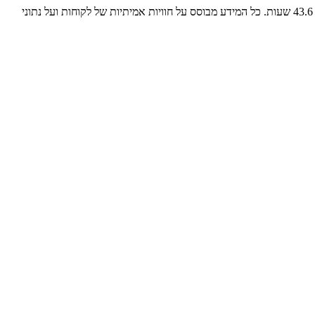
בעמוד זה מרוכזות הביקורות, הדירוגים ומדדי המענה של 019 מובייל. לפי הנתונים שלנו 019 מובייל משיבה לכ-100% מהפניות. זמן התגובה הממוצע הוא 43.6 שעות. כל המידע מבוסס על חוויות אמיתיות של לקוחות ועל נתוני