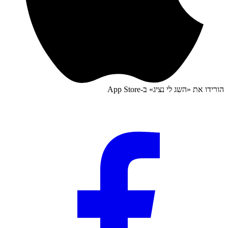
הורידו את «
השג לי נציג
» ב-
App Store