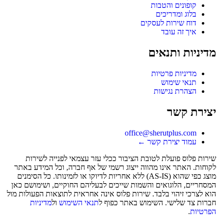
קופונים והטבות
בלוג ומדריכים
דוח שירות לעסקים
איך זה עובד
מדיניות ותנאים
מדיניות פרטיות
תנאי שימוש
הצהרת נגישות
יצירת קשר
office@sherutplus.com
עמוד יצירת קשר
←
שירות פלוס
פועלת לטובת הציבור ככלי עזר עצמאי לפנייה לשירות
לקוחות. האתר אינו מהווה ייצוג רשמי של אף חברה, וכל המידע באתר
מוצג כפי שהוא (AS-IS) ללא אחריות לדיוקו או לזמינותו. כל הסימנים
המסחריים, הלוגואים והשמות שייכים לבעליהם החוקיים, ושימושם כאן
הוא לצרכי זיהוי בלבד. שירות פלוס אינה אחראית לתוצאות הפעולות מול
חברות צד שלישי. השימוש באתר כפוף ל
תנאי השימוש
ול
מדיניות
הפרטיות
.