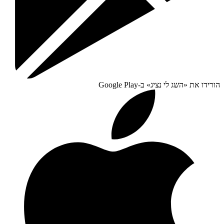
הורידו את «
השג לי נציג
» ב-
Google Play