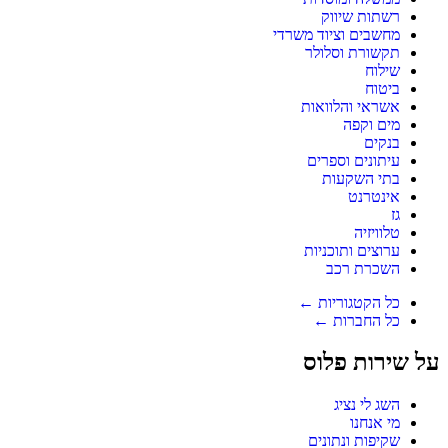
רשתות שיווק
מחשבים וציוד משרדי
תקשורת וסלולר
שילוח
ביטוח
אשראי והלוואות
מים וקפה
בנקים
עיתונים וספרים
בתי השקעות
אינטרנט
גז
טלוויזיה
ערוצים ותוכניות
השכרת רכב
כל הקטגוריות ←
כל החברות ←
על שירות פלוס
השג לי נציג
מי אנחנו
שקיפות ונתונים