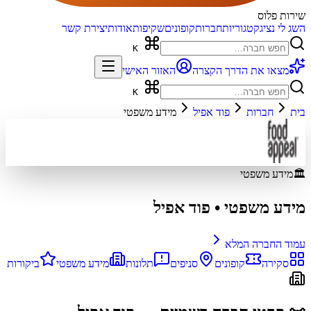
שירות פלוס
השג לי נציג
קטגוריות
חברות
קופונים
שקיפות
אודות
יצירת קשר
K
מצאו את הדרך הקצרה
האזור האישי
K
בית
חברות
פוד אפיל
מידע משפטי
🏛️
מידע משפטי
מידע משפטי
•
פוד אפיל
עמוד החברה המלא
סקירה
קופונים
סניפים
תלונות
מידע משפטי
ביקורות