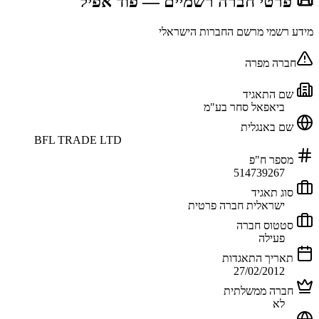
📜 פרטי חברה רשמיים
— פוד אפיל
מידע רשמי מרשם החברות הישראלי
חברה מפרה
שם התאגיד
ביאפאל סחר בע"מ
שם באנגלית
BFL TRADE LTD
מספר ח"פ
514739267
סוג תאגיד
ישראלית חברה פרטית
סטטוס חברה
פעילה
תאריך התאגדות
27/02/2012
חברה ממשלתית
לא