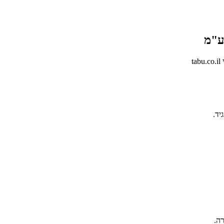
ע"מ
t
יד.
ה.