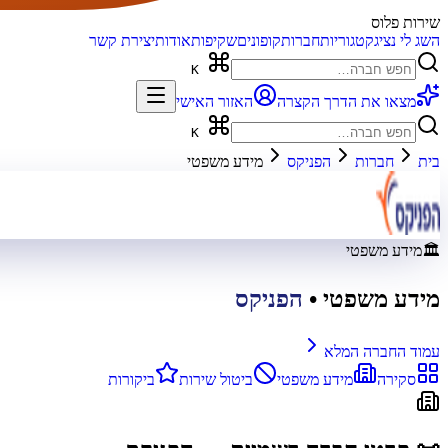
שירות פלוס
השג לי נציג
קטגוריות
חברות
קופונים
שקיפות
אודות
יצירת קשר
K
מצאו את הדרך הקצרה
האזור האישי
K
בית
חברות
הפניקס
מידע משפטי
🏛️
מידע משפטי
מידע משפטי
•
הפניקס
עמוד החברה המלא
סקירה
מידע משפטי
ביטול שירות
ביקורות