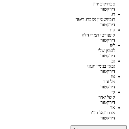
סברדלוב ירון
דירקטור
רג
רובינשטיין גלזברג ריטה
דירקטור
קת
קונפורטי תמרי הלה
דירקטור
לש
לנצמן שלי
דירקטור
גב
גבאי בנימין חגאי
דירקטור
טז
טל זהר
דירקטור
קי
קופל יאיר
דירקטור
אר
אברבנאל רוג'ר
דירקטור