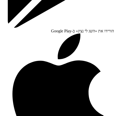
הורידו את «
השג לי נציג
» ב-
Google Play