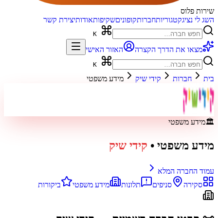
שירות פלוס
השג לי נציג
קטגוריות
חברות
קופונים
שקיפות
אודות
יצירת קשר
K
מצאו את הדרך הקצרה
האזור האישי
K
בית
חברות
קידי שיק
מידע משפטי
🏛️
מידע משפטי
מידע משפטי
•
קידי שיק
עמוד החברה המלא
סקירה
סניפים
תלונות
מידע משפטי
ביקורות