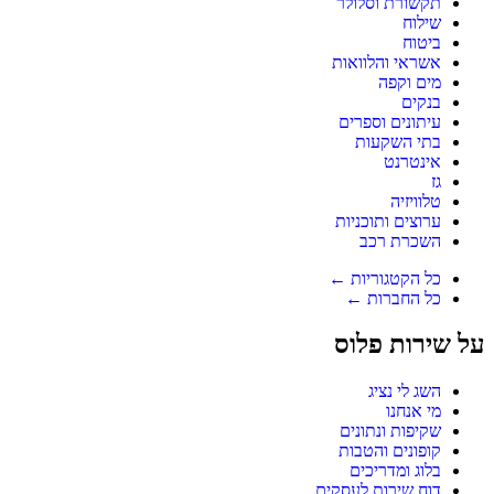
תקשורת וסלולר
שילוח
ביטוח
אשראי והלוואות
מים וקפה
בנקים
עיתונים וספרים
בתי השקעות
אינטרנט
גז
טלוויזיה
ערוצים ותוכניות
השכרת רכב
כל הקטגוריות ←
כל החברות ←
על שירות פלוס
השג לי נציג
מי אנחנו
שקיפות ונתונים
קופונים והטבות
בלוג ומדריכים
דוח שירות לעסקים