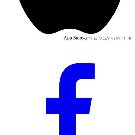
הורידו את «
השג לי נציג
» ב-
App Store