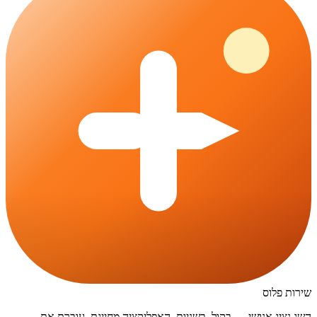
שירות פלוס
השג נציג אנושי — בקול, בשניות. האפליקציה מחייגת, עוברת את