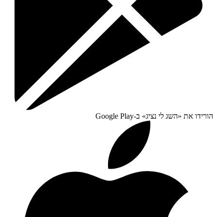
הורידו את «
השג לי נציג
» ב-
Google Play