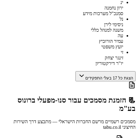
ינ
ירון נחמנה
סמנכ"ל מערכות מידע
נל
ניסימי לירן
משנה למנהל כללי
עה
עמיר הורוביץ
יועץ משפטי
זי
זינגר יצחק
יו"ר דירקטוריון
הצגת כל 17 בעלי התפקידים
📃 הזמנת מסמכים עבור
סנו-מפעלי ברונוס
בע"מ
מסמכים רשמיים מרשם החברות הישראלי — מתבצע דרך השירות
החיצוני tabu.co.il