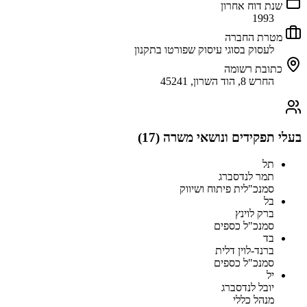
שנת דוח אחרון
1993
מטרת החברה
לעסוק בסוגי עיסוק שפורטו בתקנון
כתובת רשומה
החרש 8, הוד השרון, 45241
בעלי תפקידים ונושאי משרה (
17
)
תל
תמר לנדסברג
סמנכ"לית פיתוח ושיווק
בל
ברק לוינץ
סמנכ"ל כספים
בד
ברנד-לוין דלית
סמנכ"ל כספים
יל
יובל לנדסברג
מנהל כללי