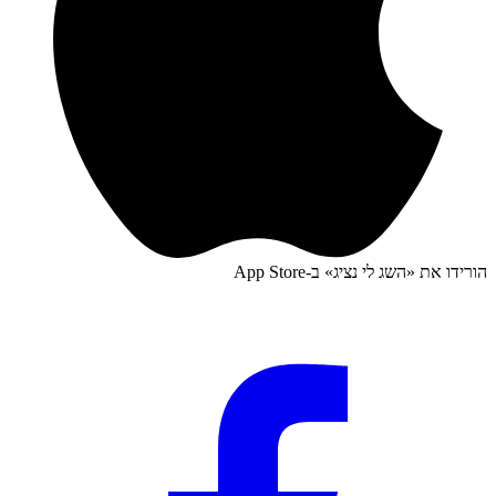
הורידו את «
השג לי נציג
» ב-
App Store