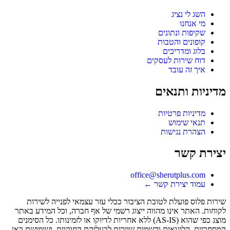
השג לי נציג
מי אנחנו
שקיפות ונתונים
קופונים והטבות
בלוג ומדריכים
דוח שירות לעסקים
איך זה עובד
מדיניות ותנאים
מדיניות פרטיות
תנאי שימוש
הצהרת נגישות
יצירת קשר
office@sherutplus.com
עמוד יצירת קשר
←
שירות פלוס
פועלת לטובת הציבור ככלי עזר עצמאי לפנייה לשירות
לקוחות. האתר אינו מהווה ייצוג רשמי של אף חברה, וכל המידע באתר
מוצג כפי שהוא (AS-IS) ללא אחריות לדיוקו או לזמינותו. כל הסימנים
המסחריים, הלוגואים והשמות שייכים לבעליהם החוקיים, ושימושם כאן