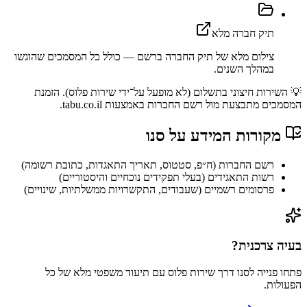
תיק חברה מלא
צילום מלא של תיק החברה ברשם — כולל כל המסמכים שהוגשו
במהלך השנים.
💡 השירות חיצוני בתשלום (לא מופעל על־ידי שירות פלוס). הזמנת
המסמכים מתבצעת מול רשם החברות באמצעות tabu.co.il.
מקורות המידע על
סנו
רשם החברות (ח״פ, סטטוס, תאריך התאגדות, כתובת רשומה)
רשות התאגידים (בעלי תפקידים נוכחיים והיסטוריים)
פרסומים רשמיים (שעבודים, התקשרויות ממשלתיות, שינויים)
בעיה צרכנית?
פתחו פנייה ל
סנו
דרך
שירות פלוס
עם תיעוד משפטי מלא של כל
הפעולות.