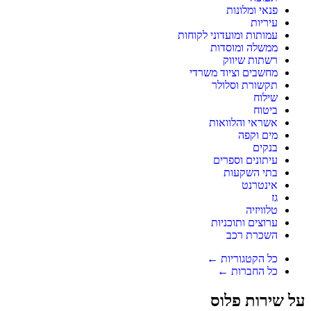
פנאי ומלונות
עיריות
עמותות ומועדוני לקוחות
ממשלה ומוסדות
רשתות שיווק
מחשבים וציוד משרדי
תקשורת וסלולר
שילוח
ביטוח
אשראי והלוואות
מים וקפה
בנקים
עיתונים וספרים
בתי השקעות
אינטרנט
גז
טלוויזיה
ערוצים ותוכניות
השכרת רכב
כל הקטגוריות ←
כל החברות ←
על שירות פלוס