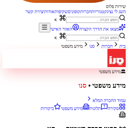
שירות פלוס
השג לי נציג
קטגוריות
חברות
קופונים
שקיפות
אודות
יצירת קשר
K
מצאו את הדרך הקצרה
האזור האישי
K
בית
חברות
סנו
מידע משפטי
🏛️
מידע משפטי
מידע משפטי
•
סנו
עמוד החברה המלא
סקירה
תלונות
מידע משפטי
ביקורות