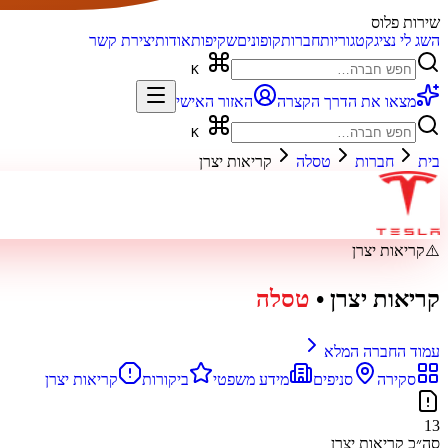
שירות פלוס
השג לי נציג
קטגוריות
חברות
קופונים
שקיפות
אודות
יצירת קשר
K
מצאו את הדרך הקצרה
האזור האישי
K
בית
חברות
טסלה
קריאות יצרן
⚠️
קריאות יצרן
קריאות יצרן
•
טסלה
עמוד החברה המלא
סקירה
סניפים
מידע משפטי
ביקורות
קריאות יצרן
13
סה״כ קריאות יצרן