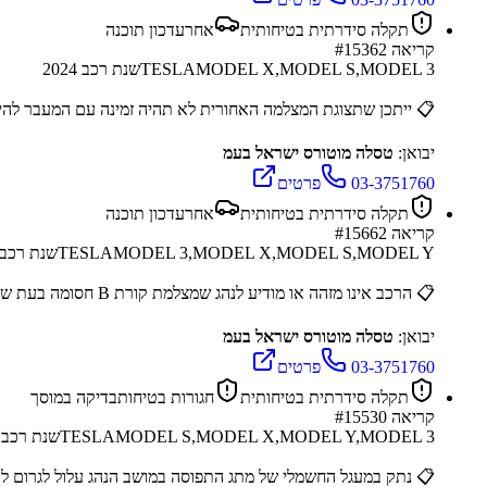
תקלה סידרתית בטיחותית
אחר
עדכון תוכנה
קריאה #
15362
MODEL X,MODEL S,MODEL 3
TESLA
שנת רכב
2024
📋
ייתכן שתצוגת המצלמה האחורית לא תהיה זמינה עם המעבר להיל
יבואן:
טסלה מוטורס ישראל בעמ
03-3751760
פרטים
תקלה סידרתית בטיחותית
אחר
עדכון תוכנה
קריאה #
15662
MODEL 3,MODEL X,MODEL S,MODEL Y
TESLA
שנת רכב
📋
הרכב אינו מזהה או מודיע לנהג שמצלמת קורת B חסומה בעת שימוש בפונקציות ההיגוי האוטומטי.
יבואן:
טסלה מוטורס ישראל בעמ
03-3751760
פרטים
תקלה סידרתית בטיחותית
חגורות בטיחות
בדיקה במוסך
קריאה #
15530
MODEL S,MODEL X,MODEL Y,MODEL 3
TESLA
שנת רכב
📋
נתק במעגל החשמלי של מתג התפוסה במושב הנהג עלול לגרום לה