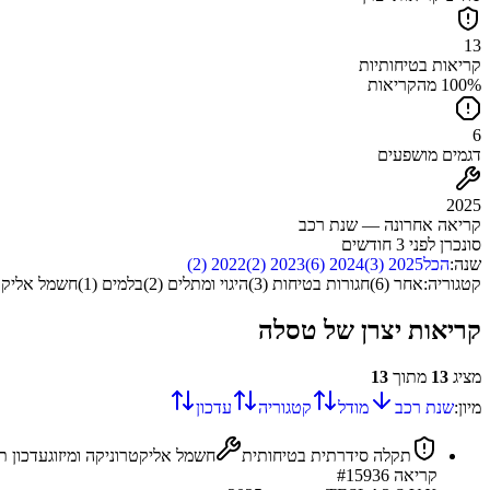
13
קריאות בטיחותיות
100% מהקריאות
6
דגמים מושפעים
2025
קריאה אחרונה — שנת רכב
סונכרן
לפני 3 חודשים
שנה:
הכל
2025
(
3
)
2024
(
6
)
2023
(
2
)
2022
(
2
)
קטגוריה:
אחר
(
6
)
חגורות בטיחות
(
3
)
היגוי ומתלים
(
2
)
בלמים
(
1
)
חשמל אליקטר
קריאות יצרן של
טסלה
מציג
13
מתוך
13
מיון:
שנת רכב
מודל
קטגוריה
עדכון
תקלה סידרתית בטיחותית
חשמל אליקטרוניקה ומיזוג
עדכון ת
קריאה #
15936