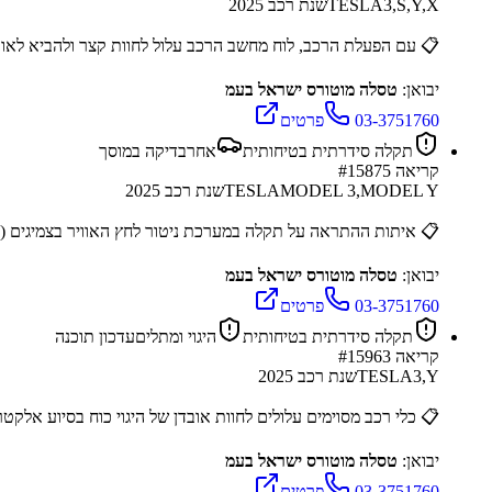
3,S,Y,X
TESLA
שנת רכב
2025
📋
עם הפעלת הרכב, לוח מחשב הרכב עלול לחוות קצר ולהביא לאו
יבואן:
טסלה מוטורס ישראל בעמ
03-3751760
פרטים
תקלה סידרתית בטיחותית
אחר
בדיקה במוסך
קריאה #
15875
MODEL 3,MODEL Y
TESLA
שנת רכב
2025
📋
איתות ההתראה על תקלה במערכת ניטור לחץ האוויר בצמיגים (TPMS) אינו נמשך בין מחזורי נסיעה כאשר הרכב כבוי או במצב שינה, בניג
יבואן:
טסלה מוטורס ישראל בעמ
03-3751760
פרטים
תקלה סידרתית בטיחותית
היגוי ומתלים
עדכון תוכנה
קריאה #
15963
3,Y
TESLA
שנת רכב
2025
📋
כלי רכב מסוימים עלולים לחוות אובדן של היגוי כוח בסיוע אלקטרוני (EPAS) לאחר שהרכב מגיע ל
יבואן:
טסלה מוטורס ישראל בעמ
03-3751760
פרטים