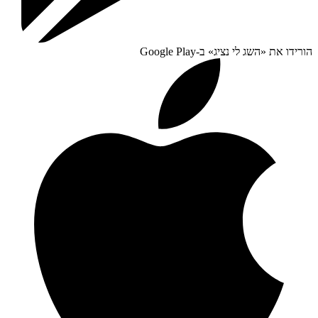
הורידו את «
השג לי נציג
» ב-
Google Play