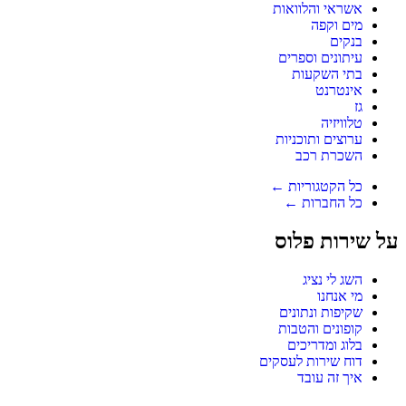
אשראי והלוואות
מים וקפה
בנקים
עיתונים וספרים
בתי השקעות
אינטרנט
גז
טלוויזיה
ערוצים ותוכניות
השכרת רכב
כל הקטגוריות ←
כל החברות ←
על שירות פלוס
השג לי נציג
מי אנחנו
שקיפות ונתונים
קופונים והטבות
בלוג ומדריכים
דוח שירות לעסקים
איך זה עובד