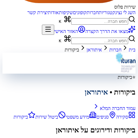
שירות פלוס
השג לי נציג
קטגוריות
חברות
קופונים
שקיפות
אודות
יצירת קשר
K
מצאו את הדרך הקצרה
האזור האישי
K
בית
חברות
איתוראן
ביקורות
⭐
ביקורות
ביקורות
•
איתוראן
עמוד החברה המלא
סקירה
סניפים
מידע משפטי
ביטול שירות
ביקורות
ביקורות ודירוגים על
איתוראן