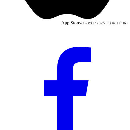
הורידו את «
השג לי נציג
» ב-
App Store