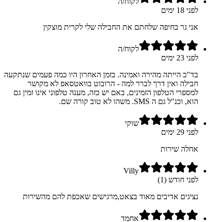
לקוח/ה
לפני 18 ימים
אני גר בחיפה שלחתם את החבילה שלי לקרית מוצקין
לקוח/ה
לפני 23 ימים
בד"כ הייתה מהירה ואמינה. בזמן האחרון היו כמה פעמים שנתקעה
חבילה ואין דרך לברר למה - הרובוט בוואטסאפ לא מקושר
למספרי הטלפון הזמינים, באם יש כזה, מענה טלפוני אינו זמין גם
הוא, וכנ"ל גם ה SMS. משהו לא טוב קורה שם.
שוקי
לפני 29 ימים
אחלה שירות
Villy
לפני חודש (1)
נציגים אדיבים מאוד בצאט,מרגישים שאכפת להם מהשירות
אחמד