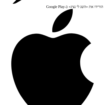
הורידו את «
השג לי נציג
» ב-
Google Play