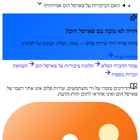
האם הביקורות על פארסל הום אמיתיות?
חוויה לא טובה עם
פארסל הום
?
פתחו פנייה דרך
שירות פלוס
— ננסח, נשלח, ונעקוב עד לפתרון.
פתיחת פנייה
עמוד החברה המלא
תלונות ציבוריות על
פארסל הום
השוואת
חברות נוספות
הדירוגים נמסרו על-ידי משתמשים.
שירות פלוס
אינו אתר רשמי של
פארסל הום
ואינו אחראי לתוכן חוות-הדעת.