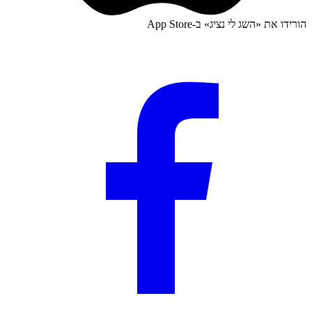
הורידו את «
השג לי נציג
» ב-
App Store