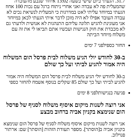
31.7. הגעתי ביום שישי בשעה 13:02 איחור שנבע מהעובדה
שהמעלית פה לא עבדה ואני אחרי ניתוח ברגל עם נכות 100 אחוז
הגעתי במיוחד עליתי לאט במדרגות כי המעלית לנשיאת נכים לא
עבדה העובד אפילו לא היה מוכן לדבר איתי הגעתי לכאן במיוחד
אני מעונינת להגיש תלונה עליהם התנהגות לא אנושית ולדעתי גם
לא מכבדת את חוק הנגישות ועכשיו אתם תביאו לי את זה עם
משלוח מיוחד הביתה
החזר כספי
לפני 7 ימים
ב-30 לחודש יולי הגיע משלוח לבית פרסל הום המשלוח
היה אמור להגיע לביתי ועל כך שולם
ב-30 לחודש יולי הגיע משלוח לבית פרסל הום המשלוח היה אמור
להגיע לביתי ועל כך שולם 85 שקלים בנוסף אשמח להחזר כספי
פגיעה בנגישות
לפני 8 ימים
אני רוצה לשנות מיקום איסוף משלוח לסניף של פרסל
הום שנימצא בקניון אביה ברחוב מבצע
אני רוצה לשנות מיקום איסוף משלוח לסניף של פרסל הום שנימצא
בקניון אביה ב[הוסתר]. מספר תעודת הזהות [הוסתר] שם: ארתור
פנוילוב.