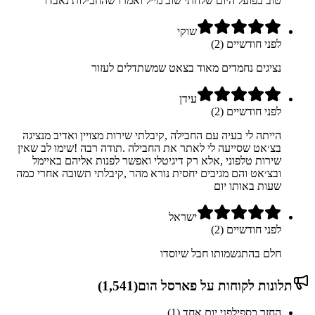
טוב בפועל היום שלחתי שוב מייל ואמרו שהחבילות נאבדו
שוקי
לפני חודשיים (2)
נציגים נחמדים מאוד בצאט שמשתדלים לעזור
עידן
לפני חודשיים (2)
הייתה לי בעיה עם החבילה ,קיבלתי שירות מצויין ואדיב מנציגה
בצ׳אט שסייעה לי לאתר את החבילה .תודה רבה !שימו לב שאין
שירות טלפוני ,אלא רק דיגיטלי ואפשר לפנות אליהם באיימל
ובצ׳אט והם מגיבים יחסית נורא מהר ,קיבלתי תשובה אחרי כמה
שעות באותו יום
ישראל
לפני חודשיים (2)
חלם בהתגשמותו חבל שיוסדו
תלונות לקוחות על
פארסל הום
(
1,541
)
החזר כספי
לפני יום אחד (1)