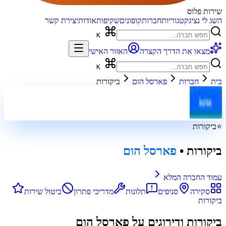
שירות פלוס
השג לי נציג
קטגוריות
חברות
קופונים
שקיפות
אודות
יצירת קשר
K
מצאו את הדרך הקצרה
האזור האישי
K
בית
חברות
פארסל הום
ביקורות
⭐
ביקורות
ביקורות
•
פארסל הום
עמוד החברה המלא
סקירה
סניפים
תלונות
מדריכי פתרון
ביטול שירות
ביקורות
ביקורות ודירוגים על
פארסל הום