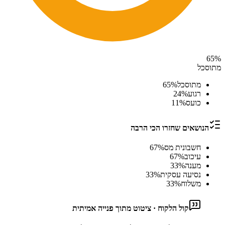
65
%
מתוסכל
מתוסכל
%
65
רגוע
%
24
כועס
%
11
הנושאים שחזרו הכי הרבה
חשבונית מס
%
67
עיכוב
%
67
מענה
%
33
נסיעה עסקית
%
33
משלוח
%
33
קול הלקוח · ציטוט מתוך פנייה אמיתית