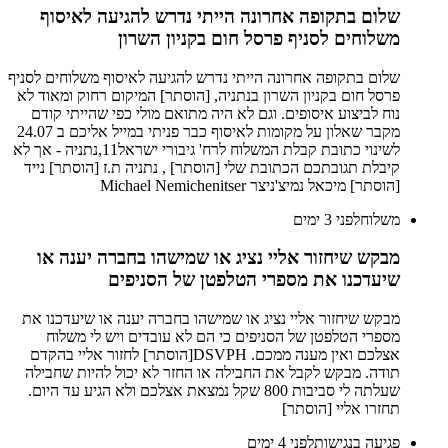
שלום בתקופה אחרונה הייתי נדרש להגיעה לאיסוף
משלוחים לסניף פרסל חום בקניון השרון
שלום בתקופה אחרונה הייתי נדרש להגיעה לאיסוף משלוחים לסניף
פרסל חום בקניון השרון בנתניה, [הוסתר] המיקום רחוק ומאוד לא
נוח לביצוע איסופים. וגם לא היה מתואם מולי כפי שהייתי קודם
מקבר שאלון על מקומות לאיסוף כבר פניתי במייל אליכם ב 24.07
לשינוי כתובת קבלת המשלוח לרח' גיבורי ישראל11,נתניה - אך לא
קיבלת תגובתכם הכתובת שלי [הוסתר] , נתניה ת.ז [הוסתר] נייד
[הוסתר] מיכאל נמיצ'ניצר Michael Nemichenitser
משלוח
לפני 3 ימים
מבקש שיחזור אליי נציג או שמישהו בחברה יענה או
שיעדכנו את מספרי הטלפטן של הסניפים
מבקש שיחזור אליי נציג או שמישהו בחברה יענה או שיעדכנו את
מספרי הטלפטן של הסניפים כי הם לא עובדים ויש לי משלוח
אצלכם ואין מענה ממכם. DSVPH[הוסתר] לחזור אליי בהקדם
תודה. מבקש לקבל את החבילה או החזר לא יכול להיות שחבילה
שעלתה לי סביבות 800 שקל נמצאת אצלכם ולא הגיע עד היום.
תחזרו אליי [הוסתר]
פגיעה בנגישות
לפני 4 ימים