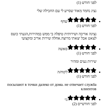
לפני חודש (1)
נציג נחמד מאוד שסייע לי עם החבילה שלי
שחף
לפני חודש (1)
נציגה אדיבה ושירותית טיפלה בי ממש במהירות,הגעתי כועס
לצאט אבל יצאתי מרוצה.אחלה שירות אדיב ומקצועי
סאשה
לפני חודש (1)
שירות נעים ומהיר
לקוח/ה
לפני חודש (1)
посылают в точки далеко от дома. не отвечает служба
клиентов
גו׳
לפני חודשיים (2)