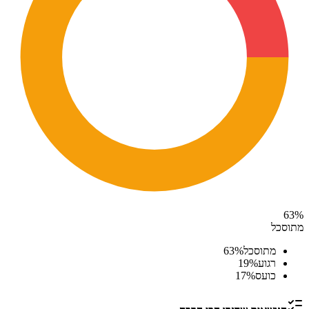
63
%
מתוסכל
מתוסכל
%
63
רגוע
%
19
כועס
%
17