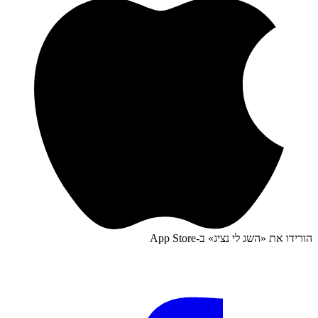
הורידו את «
השג לי נציג
» ב-
App Store