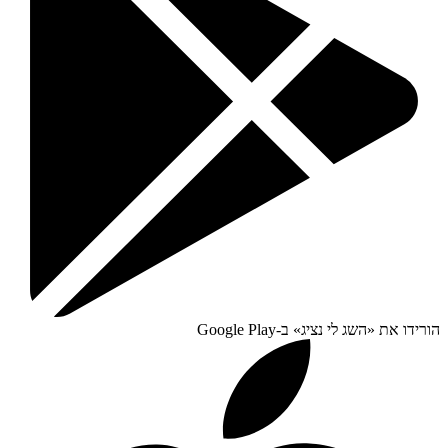
הורידו את «
השג לי נציג
» ב-
Google Play