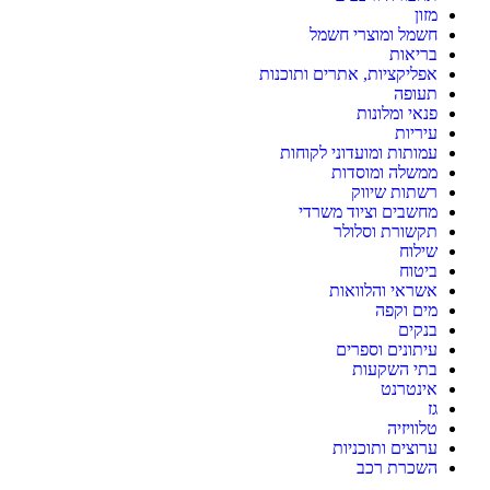
מזון
חשמל ומוצרי חשמל
בריאות
אפליקציות, אתרים ותוכנות
תעופה
פנאי ומלונות
עיריות
עמותות ומועדוני לקוחות
ממשלה ומוסדות
רשתות שיווק
מחשבים וציוד משרדי
תקשורת וסלולר
שילוח
ביטוח
אשראי והלוואות
מים וקפה
בנקים
עיתונים וספרים
בתי השקעות
אינטרנט
גז
טלוויזיה
ערוצים ותוכניות
השכרת רכב