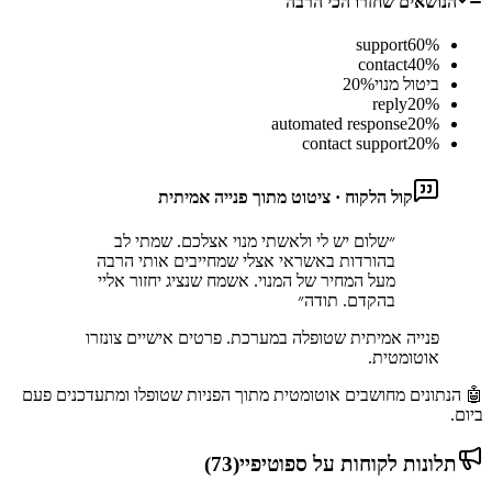
הנושאים שחזרו הכי הרבה
support
60
%
contact
40
%
ביטול מנוי
%
20
reply
20
%
automated response
20
%
contact support
20
%
קול הלקוח · ציטוט מתוך פנייה אמיתית
״
שלום יש לי ולאשתי מנוי אצלכם. שמתי לב
בהורדות באשראי אצלי שמחייבים אותי הרבה
מעל המחיר של המנוי. אשמח שנציג יחזור אליי
בהקדם. תודה
״
פנייה אמיתית שטופלה במערכת. פרטים אישיים צונזרו
אוטומטית.
🤖 הנתונים מחושבים אוטומטית מתוך הפניות שטופלו ומתעדכנים פעם
ביום.
תלונות לקוחות על
ספוטיפיי
(
73
)