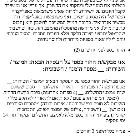
ביטלתי את המנוי שלי ומחקתי את החשבון, אך עדיין אני ממשיכה
לקבל חיובים על השירות, למרות שאיני משתמשת באפליקציה.
המנוי שלי היה מסוג פרימיום, ואני משתמשת באפליקציה דרך
מכשיר אנדרואיד. כתובת המייל המשויכת לחשבון היא [הכנס
כתובת מייל]. אני מרגישה מתוסכלת מהמצב הזה, כיוון שחשבתי
שהביטול יתבצע בצורה חלקה וללא חיובים נוספים. המצב הנוכחי
גורם לי להוצאות כספיות מיותרות ולחוסר נוחות.
החזר כספי
לפני חודשיים (2)
אני מבקש/ת החזר כספי על העסקה הבאה: המוצר /
השירות: __ מספר הזמנה / חשבונית:
אני מבקש/ת החזר כספי על העסקה הבאה: המוצר / השירות: __
מספר הזמנה / חשבונית: __ תאריך התשלום: __ סכום ששולם: __
ש״ח אמצעי התשלום: __ (4 ספרות אחרונות) סיבת בקשת ההחזר:
__ (למשל: המוצר הגיע פגום / לא תואם לתיאור / לא הגיע כלל /
השירות לא סופק כפי שהובטח / איכות ירודה) מסמכים מצורפים
(אם יש): __ (חשבונית, צילום של המוצר הפגום, התכתבות
קודמת) ציפייתי: החזר כספי מלא לאמצעי התשלום המקורי תוך 14
ימי עסקים.
פנייה כללית
לפני 3 חודשים