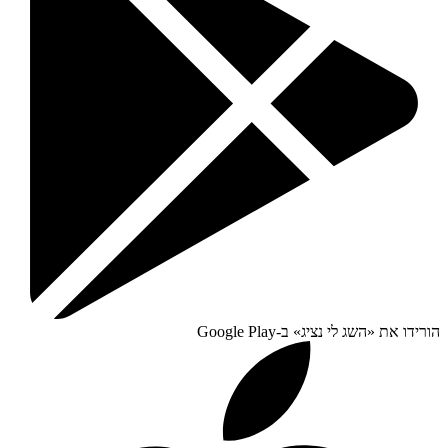
הורידו את «
השג לי נציג
» ב-
Google Play