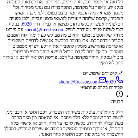
הלוואה או מספר רכב, חוזה מימון, דפי חיוב, אסמכתאות העברה
בנקאית, אישור על מקדמה, התכתבויות עם נציגי מכירות וכל
מסמך שמראה מה הובטח ומה בוצע בפועל. לפי מבנה המוקד
הציבורי, קיימת שלוחה ייעודית לנושאי מימון וגבייה, ולכן בפנייה
הטלפונית אפשר לבקש ניתוב למימון או גבייה דרך
6020
. בנוסף
רצוי לשלוח פנייה מסודרת למייל
sherut@freesbe.com
עם פירוט
מדויק של הסכום, מועד החיוב, מה מבוקש כעת ומהו לוח הזמנים
הסביר מבחינתכם. אם מדובר בבקשה אנושית לדחיית תשלומים
או פריסה מחודשת, מומלץ להסביר את הרקע ולצרף מסמכים
תומכים. כך קל יותר לקדם טיפול בנושא החזר כספי מפריסבי,
ביטול עסקה, החזר מקדמה על רכב, פריסת הלוואה לרכב או בירור
חיוב לא תקין.
🔗 קישורים שימושיים
sherut@freesbe.com
6020
שכיחות בקרב פניות
%
9
הבעיה
חלק מהתלונות עוסקות בשירותי השכרה, רכב חלופי או רכב זמני,
למשל רכב שנמסר ללא דלק מספק, אי התאמה בין מצב הרכב
בעת קבלה להחזרה, בקשה לזיכוי על דלק, חיוב או אישור שלא
התקבל, או צורך במסמך המאשר פרמיה או שירות שנרכש במהלך
ההשכרה או בתקופת רכב חלופי לאחר תאונה.