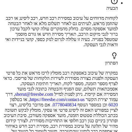
הבעיה
לקוחות מדווחים על עיכוב במסירת רכב חדש, רכב ליסינג או רכב
שהוזמן מראש, לעיתים גם לאחר תשלום מלא או לאחר הבטחה
למועד אספקה מסוים. בחלק מהמקרים עולה קושי לקבל עדכון
ברור לגבי מיקום הרכב, תאריך מסירה חדש או גורם מוסמך
שמטפל בפנייה. בעיה זו עלולה לגרום לנזק כספי, קושי בניידות ואי
ודאות לגבי העסקה.
הפתרון
במקרה של עיכוב באספקת רכב מומלץ לרכז מראש את כל פרטי
העסקה ולפנות בצורה מסודרת לשירות הלקוחות של פריסבי. כדאי
לצרף מספר הזמנה, מספר לקוח, תאריך חתימת העסקה,
אסמכתאות תשלום, שם הסניף והבטחה כתובה לגבי מועד
המסירה אם קיימת. ניתן לפנות למייל
sherut@freesbe.com
, דרך
עמוד יצירת הקשר
https://freesbe.com/contact-us
, או בטלפון
6020
וכן במספר הנוסף
0778040834
. אם מדובר בליסינג, רצוי
לציין במפורש האם זה ליסינג פרטי או עסקי. מומלץ לבקש תשובה
בכתב הכוללת סטטוס הזמנה, מועד אספקה מעודכן, סיבת העיכוב
ופתרון ביניים כגון רכב חלופי או התחייבות מסודרת. לצורך קידום
מהיר של תלונה על עיכוב במסירת רכב, מסירת רכב חדש באיחור
או אספקת רכב ליסינג שהתעכבה, חשוב לשמור כל תיעוד של