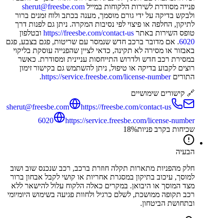
פנייה מסודרת לשירות הלקוחות במייל
sherut@freesbe.com
ולבקש בדיקה על ידי גורם מוסמך, מענה בכתב ולוח זמנים ברור
לתיקון, החלפה או פיצוי לפי נסיבות המקרה. ניתן גם לפנות דרך
טופס השירות באתר
https://freesbe.com/contact-us
ובטלפון
6020
. אם מדובר ברכב חדש שנמסר עם שריטות, פגם בצבע, פגם
באבזור או מסירה לא תקינה, כדאי לציין שהפנייה עוסקת בליקוי
במסירת רכב חדש ולדרוש התייחסות עניינית ומסודרת. כאשר
רוצים לקבוע בדיקה או טיפול, ניתן להשתמש גם בקישור זימון
התורים
https://service.freesbe.com/license-number
.
🔗 קישורים שימושיים
sherut@freesbe.com
https://freesbe.com/contact-us
6020
https://service.freesbe.com/license-number
שכיחות בקרב פניות
%
18
הבעיה
חלק מהפניות מתארות תקלה חוזרת ברכב, רכב שנכנס שוב ושוב
למוסך, עיכוב בתיקון במסגרת אחריות או קושי לקבל אבחון ברור
מצד המוסך או היבואן. במקרים כאלה הלקוח עלול להישאר ללא
רכב תקופה ממושכת, לשלם כרגיל ולחוות פגיעה בשימוש היומיומי
ובתחושת הביטחון.