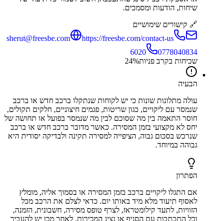
שיחות, הודעות ומסמכים.
🔗 קישורים שימושיים
sherut@freesbe.com
https://freesbe.com/contact-us
6020
0778040834
שכיחות בקרב פניות
%
24
הבעיה
עולה מתלונות שונות כי יש לקוחות שנתקלו ברכב חדש או ברכב
שנמסר עם ליקויים, כגון שריטות, פגמים חיצוניים, חלקים תקולים,
חוסר התאמה בין מה שסוכם לבין מה שנמסר בפועל או תחושה של
יחס לא מקצועי בזמן המסירה. כאשר מדובר ברכב חדש או ברכב
שנרכש בסכום גבוה, הציפייה למסירה תקינה ולבדיקה יסודית היא
גבוהה במיוחד.
הפתרון
אם התגלו ליקויים ברכב בזמן המסירה או בסמוך אליה, מומלץ
לאסוף תיעוד מלא מיד באותו יום. כדאי לצלם את הרכב מכל
הזוויות, לתעד קילומטראז, לצרף טופס מסירה, חשבונית, הזמנה,
וכל התכתבות עם הסניף או נציג המכירות. לאחר מכן יש להעביר