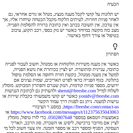
הבעיה
יש תלונות על קושי לקבל מענה מנציג, מנהל או גורם אחראי, גם
לאחר פניות חוזרות. לעיתים הלקוח מקבל הבטחה שיחזרו אליו, אך
אין עדכון, אין תשובה בכתב ואין כתובת ברורה להסלמת הפנייה.
מצב כזה מקשה במיוחד כאשר יש נזק כספי, רכב תקוע, עיכוב
בטיפול או צורך דחוף באישור.
הפתרון
כאשר אין מענה משירות הלקוחות או ממנהל, חשוב לעבור לפנייה
כתובה, עניינית ומתועדת. יש לציין בכותרת את נושא הפנייה,
למשל אין מענה ממנהל, בקשת חזרה דחופה או הסלמת טיפול
בתלונה. בגוף הפנייה כדאי לפרט תאריכים, שמות נציגים אם
ידועים, מספר פניות קודמות, הנזק שנגרם והפתרון המבוקש. מומלץ
לשלוח למייל
sherut@freesbe.com
ולהעתיק גם לכתובת הנגישות
yonidv@freesbe.com
כאשר יש קושי משמעותי בקבלת שירות או
נגישות למענה. ניתן גם לפנות דרך עמוד הקשר
https://freesbe.com/contact-us
, במסנג ר הציבורי
https://www.facebook.com/messages/t/112375635043063
או
באמצעות ווטסאפ במספר
0502807648
. כדי לזרז טיפול, מומלץ
לציין אם מדובר ברכישה, ליסינג או השכרה, סוג הרכב, תאריך
העסקה, הסניף ומספר רכב או מספר הזמנה. זהו צעד חשוב לכל מי