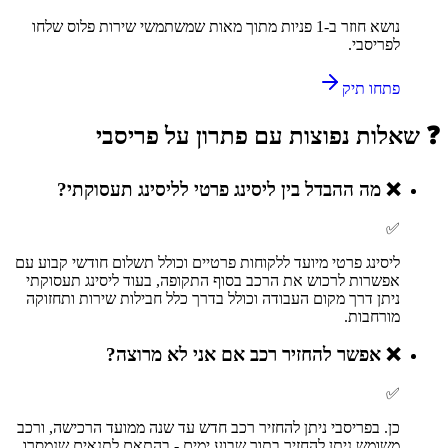
נושא חוזר ב-
1
פניות מתוך מאות שמשתמשי
שירות פלוס
שלחו
ל
פריסבי
.
פתחו תיק
❓ שאלות נפוצות עם פתרון על
פריסבי
❌
מה ההבדל בין ליסינג פרטי לליסינג תעסוקתי?
✅
ליסינג פרטי מיועד ללקוחות פרטיים וכולל תשלום חודשי קבוע עם
אפשרות לרכוש את הרכב בסוף התקופה, בעוד ליסינג תעסוקתי
ניתן דרך מקום העבודה וכולל בדרך כלל חבילות שירות ותחזוקה
מורחבות.
❌
אפשר להחזיר רכב אם אני לא מרוצה?
✅
כן. בפריסבי ניתן להחזיר רכב חדש עד שנה ממועד הרכישה, ורכב
משומש ניתן להחזיר בתוך שבוע ימים - בהתאם לתנאים שנמסרו