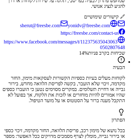
שמחפש פתרון לבעיה בפריסבי, תלונה על שירות לקוחות או דרך
להגיע לנציג אנושי.
🔗 קישורים שימושיים
sherut@freesbe.com
yonidv@freesbe.com
https://freesbe.com/contact-us
https://www.facebook.com/messages/t/112375635043063
0502807648
שכיחות בקרב פניות
%
14
הבעיה
לקוחות מעלים בעיות כספיות הקשורות לעסקאות מימון, החזר
מקדמה, זיכוי שלא הועבר, בקשה לפריסת הלוואה מחדש, בירור
גבייה או דחיית תשלומים. במקרים מסוימים נטען כי הועברו כספים
שהיו אמורים להיות מוחזרים או לזכות את הלקוח, אך בפועל לא
התקבל מענה ברור על הסטטוס או על מועד הטיפול.
הפתרון
בכל נושא של מימון רכב, פריסת הלוואה, החזר מקדמה, זיכוי כספי
או בירור גבייה, מומלץ לצרף מסמכים מדויקים ככל האפשר: מספר