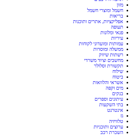
מזון
חשמל ומוצרי חשמל
בריאות
אפליקציות, אתרים ותוכנות
תעופה
פנאי ומלונות
עיריות
עמותות ומועדוני לקוחות
ממשלה ומוסדות
רשתות שיווק
מחשבים וציוד משרדי
תקשורת וסלולר
שילוח
ביטוח
אשראי והלוואות
מים וקפה
בנקים
עיתונים וספרים
בתי השקעות
אינטרנט
גז
טלוויזיה
ערוצים ותוכניות
השכרת רכב