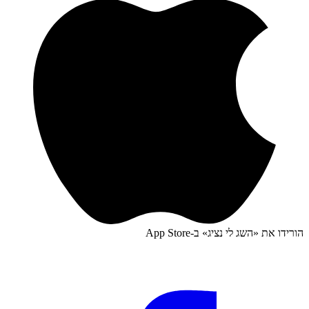
הורידו את «
השג לי נציג
» ב-
App Store