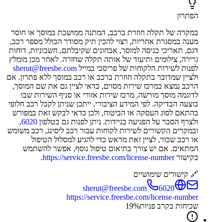
הפתרון
במקרה של תקלה חוזרת ברכב, המתנה ממושכת במוסך או חוסר
מענה במסגרת אחריות, רצוי להכין תיק מסודר הכולל מספר רכב,
דגם, תאריכי כניסה למוסך, אבחונים שקיבלתם, חשבוניות, דוחות
גרירה, צילומים ותיעוד של אותה תקלה שחזרה. לאחר מכן מומלץ
לפנות לשירות הלקוחות של פריסבי במייל
sherut@freesbe.com
ולציין שמדובר בתקלה חוזרת ברכב או רכב במוסך ללא פתרון. אם
הרכב נמצא במרכז שירות מסוים, כדאי לציין גם את שם המוסך,
לדוגמה מוסך מורשה, מרכז שירות אזורי או סניף השירות שבו
בוצעה הבדיקה. לפי המידע הציבורי, ייתכן שניתן לקבל רכב חלופי
בהתאם לסוג העסקה או הביטוח, ולכן כדאי לבקש זאת במפורש
ולצרף הסבר על הפגיעה בניידות. ניתן לפנות גם בטלפון
6020
,
ובמקרים הקשורים לשירות לקוחות עבור רכב ליסינג, רכב משומש
או רכב שכור, לציין זאת מראש כדי להגיע למסלול הטיפול
המתאים. אם יש צורך בתיאום טיפול נוסף, אפשר להשתמש
בקישור
https://service.freesbe.com/license-number
.
🔗 קישורים שימושיים
sherut@freesbe.com
6020
https://service.freesbe.com/license-number
שכיחות בקרב פניות
%
19