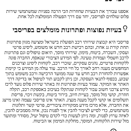
אספנו עבורך את הבעיות שחוזרות הכי הרבה בפניות שמשתמשי
שירות
פלוס
שולחים ל
פריסבי
, יחד עם דרך הפעולה המומלצת לכל אחת.
בעיות נפוצות ופתרונות מומלצים ב
פריסבי
פריסבי היא קבוצת שירותי רכב הפועלת בישראל ומציעה מגוון פתרונות
תחת קורת גג אחת, ובהם רכישת רכב חדש או משומש, ליסינג פרטי
ועסקי, השכרה, ביטוח, מימון, שירותי מוסך, תיאום טיפולים וגם פתרונות
לרכב חשמלי ועמדות טעינה. לפי המידע הציבורי שנאסף, החברה פונה
ללקוחות פרטיים, נהגים עסקיים, שוכרי רכב, לקוחות ליסינג וצרכנים
המחפשים מענה רחב לאורך כל חיי הרכב. עוד עולה מן המידע כי קיימת
אפשרות להחזרת רכב חדש עד שנה ממועד הרכישה ורכב משומש בתוך
שבוע, בכפוף לתנאי העסקה, וכן ניתן לקבוע תור לטיפול או בדיקה דרך
האתר או המוקד. עמוד בעיות ופתרונות זה באתר שירות פלוס נועד לרכז
מידע צרכני חשוב עבור לקוחות שנתקלו בעיכוב באספקת רכב, תקלה
חוזרת, קושי מול מוסך, בעיית חיוב, בירור ביטוח, בקשת זיכוי, פריסת
תשלומים או קושי לקבל מענה מנציג. האתר אינו פריסבי עצמה ואינו מייצג
את החברה, אלא מרכז מידע ממקורות ציבוריים, פרטי קשר ותלונות
משתמשים, כדי לסייע לציבור להבין איך לפנות נכון, איזה מסמכים להכין,
לאיזה ערוץ לפנות, ומה ניתן לעשות כדי לקדם טיפול יעיל, מסודר ומתועד
מול שירות הלקוחות, המוסך, מחלקת המימון או הביטוח.