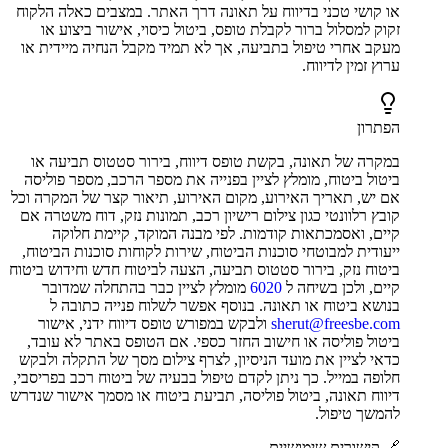
או קושי טכני בדיווח על תאונה דרך האתר. במצבים כאלה הלקוח
זקוק למסלול ברור לקבלת טופס, ביטול כיסוי, אישור ביצוע או
מעקב אחרי טיפול בתביעה, אך לא תמיד מקבל הנחיה מיידית או
ערוץ זמין לדיווח.
הפתרון
במקרה של תאונה, בקשת טופס דיווח, בירור סטטוס תביעה או
ביטול ביטוח, מומלץ לציין בפנייה את מספר הרכב, מספר פוליסה
אם יש, תאריך האירוע, מקום האירוע, תיאור קצר של המקרה וכל
קובץ רלוונטי כגון צילום רישיון רכב, תמונות נזק, דוח משטרה אם
קיים, ואסמכתאות קודמות. לפי מבנה המוקד, קיימת חלוקה
ייעודית למבוטחי סוכנות הביטוח, שירות לקוחות סוכנות הביטוח,
ביטוח נזק, בירור סטטוס תביעה, הצעה לביטוח חדש וחידוש ביטוח
קיים, ולכן בשיחה ל
6020
מומלץ לציין כבר בהתחלה שמדובר
בנושא ביטוח או תאונה. בנוסף אפשר לשלוח פנייה כתובה ל
sherut@freesbe.com
ולבקש במפורש טופס דיווח ידני, אישור
ביטול פוליסה או חישוב החזר כספי. אם הטופס באתר לא עובד,
כדאי לציין את מועד הניסיון, לצרף צילום מסך של התקלה ולבקש
חלופה במייל. כך ניתן לקדם טיפול בבעיה של ביטוח רכב בפריסבי,
דיווח תאונה, ביטול פוליסה, תביעת ביטוח או מסמך אישור שנדרש
להמשך טיפול.
🔗 קישורים שימושיים