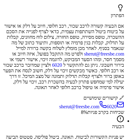
הפתרון
אם הבעיה קשורה לרכב שכור, רכב חלופי, חיוב על דלק או אישור
על ביטוח ביטול השתתפות עצמית, כדאי לצרף לפנייה את הסכם
ההשכרה, טופס מסירה, טופס החזרה, צילום לוח מחוונים, קבלות
על תדלוק, קבלות בגין פרמיה או תוספות, ותיעוד כתוב של מה
שנאמר בסניף. לאחר מכן מומלץ לשלוח בקשה ברורה למייל
sherut@freesbe.com
ולפרט מה התקבל בפועל, איזה חיוב או
מסמך חסר, ומהו הסעד המבוקש, לדוגמה זיכוי, אישור רשמי או
בירור חשבוני. ניתן גם להתקשר ל
6020
ולציין שמדובר ברכב שכור
או רכב חלופי. כאשר מבקשים זיכוי על דלק, חשוב לנסח את הפער
באופן ברור ולצרף קבלות תדלוק ותמונה של מצב המיכל. זו דרך
יעילה למי שמחפש פתרון לבעיה בהשכרת רכב, זיכוי על דלק,
אישור פרמיה או טיפול ברכב חלופי לאחר תאונה.
🔗 קישורים שימושיים
sherut@freesbe.com
6020
שכיחות בקרב פניות
%
8
הבעיה
יש פניות הקשורות לביטוח, תאונה, ביטול פוליסה, סטטוס תביעה