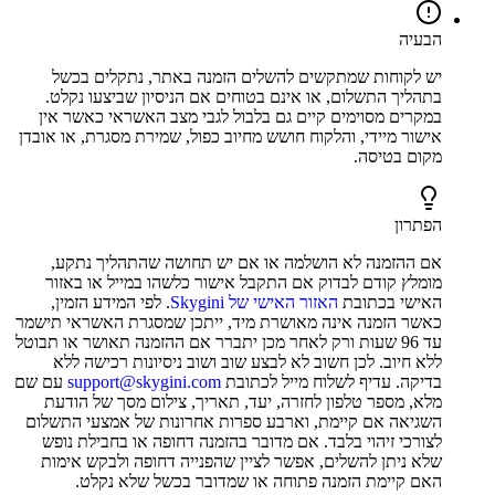
הבעיה
יש לקוחות שמתקשים להשלים הזמנה באתר, נתקלים בכשל
בתהליך התשלום, או אינם בטוחים אם הניסיון שביצעו נקלט.
במקרים מסוימים קיים גם בלבול לגבי מצב האשראי כאשר אין
אישור מיידי, והלקוח חושש מחיוב כפול, שמירת מסגרת, או אובדן
מקום בטיסה.
הפתרון
אם ההזמנה לא הושלמה או אם יש תחושה שהתהליך נתקע,
מומלץ קודם לבדוק אם התקבל אישור כלשהו במייל או באזור
האישי בכתובת
האזור האישי של Skygini
. לפי המידע הזמין,
כאשר הזמנה אינה מאושרת מיד, ייתכן שמסגרת האשראי תישמר
עד 96 שעות ורק לאחר מכן יתברר אם ההזמנה תאושר או תבוטל
ללא חיוב. לכן חשוב לא לבצע שוב ושוב ניסיונות רכישה ללא
בדיקה. עדיף לשלוח מייל לכתובת
support@skygini.com
עם שם
מלא, מספר טלפון לחזרה, יעד, תאריך, צילום מסך של הודעת
השגיאה אם קיימת, וארבע ספרות אחרונות של אמצעי התשלום
לצורכי זיהוי בלבד. אם מדובר בהזמנה דחופה או בחבילת נופש
שלא ניתן להשלים, אפשר לציין שהפנייה דחופה ולבקש אימות
האם קיימת הזמנה פתוחה או שמדובר בכשל שלא נקלט.