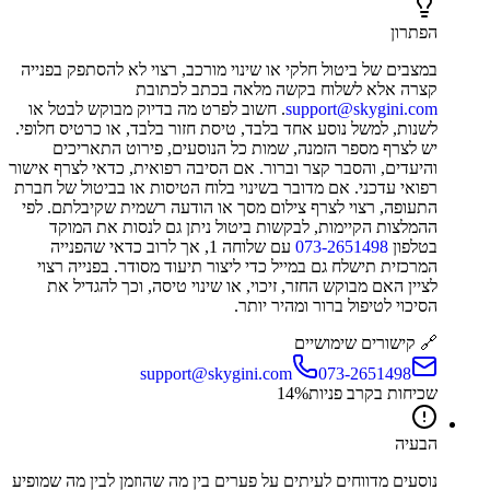
הפתרון
במצבים של ביטול חלקי או שינוי מורכב, רצוי לא להסתפק בפנייה
קצרה אלא לשלוח בקשה מלאה בכתב לכתובת
support@skygini.com
. חשוב לפרט מה בדיוק מבוקש לבטל או
לשנות, למשל נוסע אחד בלבד, טיסת חזור בלבד, או כרטיס חלופי.
יש לצרף מספר הזמנה, שמות כל הנוסעים, פירוט התאריכים
והיעדים, והסבר קצר וברור. אם הסיבה רפואית, כדאי לצרף אישור
רפואי עדכני. אם מדובר בשינוי בלוח הטיסות או בביטול של חברת
התעופה, רצוי לצרף צילום מסך או הודעה רשמית שקיבלתם. לפי
ההמלצות הקיימות, לבקשות ביטול ניתן גם לנסות את המוקד
בטלפון
073-2651498
עם שלוחה 1, אך לרוב כדאי שהפנייה
המרכזית תישלח גם במייל כדי ליצור תיעוד מסודר. בפנייה רצוי
לציין האם מבוקש החזר, זיכוי, או שינוי טיסה, וכך להגדיל את
הסיכוי לטיפול ברור ומהיר יותר.
🔗 קישורים שימושיים
support@skygini.com
073-2651498
שכיחות בקרב פניות
%
14
הבעיה
נוסעים מדווחים לעיתים על פערים בין מה שהוזמן לבין מה שמופיע