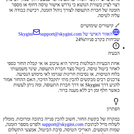
רצוי לציין בשורת הנושא כי נדרש אישור טיסה דחוף או מספר
הזמנה של חברת התעופה לצורך ניהול הזמנה, רכישת כבודה או
עליה לטיסה.
🔗 קישורים שימושיים
האזור האישי של Skygini
support@skygini.com
שכיחות בקרב פניות
%
24
הבעיה
אחת הבעיות הבולטות ביותר היא עיכוב או אי קבלת החזר כספי
לאחר ביטול טיסה, ביטול מצד חברת התעופה, שינוי משמעותי
בלוח הטיסות, או נסיבות חריגות שגרמו לאי מימוש הנסיעה.
צרכנים רבים מבקשים להבין מתי יתקבל הזיכוי, האם ההחזר אמור
להגיע דרך Skygini או דרך חברת התעופה, ומה ניתן לעשות
כאשר חלף זמן רב ללא מענה ברור.
הפתרון
במקרה של בקשת החזר, חשוב להכין פנייה כתובה ומרוכזת. מומלץ
לשלוח מייל לכתובת
support@skygini.com
ולפרט מספר הזמנה,
שמות הנוסעים, תאריכי הטיסה, סיבת הביטול, אמצעי התשלום