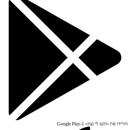
הורידו את «
השג לי נציג
» ב-
Google Play