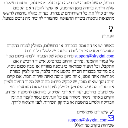
בפועל, למשל מזוודה שנרכשה רק בחלק מהמסלול, תוספת תשלום
שלא הייתה ברורה בזמן ההזמנה, או קושי להבין האם הסכום
שחויב כולל את כל השירותים שנבחרו. בעיות כאלה גורמות לחשש
מהוצאות נוספות בשדה התעופה ומהצורך להוכיח מה נרכש בפועל.
הפתרון
כאשר יש אי התאמה בכבודה או בתשלום, מומלץ לפנות בהקדם
האפשרי ולא להמתין ליום הטיסה. יש לשלוח לכתובת
support@skygini.com
פירוט מלא של הבעיה ולצרף צילום מסך
של עמוד ההזמנה, פירוט החיוב בכרטיס, אישור הרכישה אם
התקבל, וכל תיעוד שמראה כי נוספה מזוודה או נגבה סכום נוסף.
אם מדובר בכבודה חסרה בקטע אחד בלבד, כדאי לציין בצורה
מפורטת איזה נוסע, איזה כיוון טיסה ואיזה שירות חסר. אם קיים
חיוב נוסף שאינו מובן, יש לבקש פירוט כתוב של מקור החיוב ולציין
את סכום ההפרש המדויק. מומלץ לצרף גם שמות הנוסעים כפי
שמופיעים בדרכון, יעד ותאריכי הטיסה, בהתאם להמלצת המידע
הקיים באתר. ניסוח מסודר עם כל הנתונים עשוי לקצר את זמן
הבדיקה ולסייע בהשבה או בתיקון השירות לפני היציאה לדרך.
🔗 קישורים שימושיים
support@skygini.com
שכיחות בקרב פניות
%
9