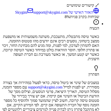
🔗 קישורים שימושיים
האזור האישי של Skygini
support@skygini.com
שכיחות בקרב פניות
%
8
הבעיה
כאשר טיסה מתבטלת, מתעכבת, משתנה משמעותית או מושפעת
ממצב ביטחוני, נוסעים רבים אינם יודעים מהו סטטוס ההזמנה,
האם להמתין לעדכון, למי לפנות, ומה מגיע להם מבחינת החזר, זיכוי
או פתרון חלופי. חוסר הוודאות בולט במיוחד כאשר הטיסה קרובה,
כאשר יש קטע המשך, או כאשר מעורבת גם חברת תעופה
חיצונית.
הפתרון
במצבים של שינוי או ביטול טיסה, כדאי לפעול במהירות אך בצורה
מסודרת. יש לפנות למייל
support@skygini.com
עם מספר הזמנה,
מסלול הטיסה, תאריך היציאה, פרטי הנוסעים, וצילום מסך של
הודעת הביטול או השינוי אם קיימת. אם יש צורך בבירור על
סטטוס טיסה קרובה, חשוב לציין שהמועד סמוך ולהוסיף כל מספר
הזמנה נוסף של חברת התעופה אם קיים. לפי המידע הקיים, אם
לא מתקבל פתרון ניתן לבדוק פנייה לגורמים ציבוריים רלוונטיים לפי