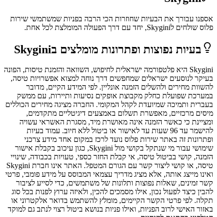
אספנו עבורך את הבעיות שחוזרות הכי הרבה בפניות שמשתמשי
שירות
פלוס
שולחים ל
Skygini
, יחד עם דרך הפעולה המומלצת לכל אחת.
בעיות נפוצות ופתרונות מומלצים ב
Skygini
Skygini היא פלטפורמה ישראלית לחיפוש, השוואה והזמנת טיסות, הפונה
בעיקר לנוסעים ישראלים שמחפשים דרך נוחה למצוא אפשרויות טיסה,
להשוות מחירים ולהשלים הזמנה אונליין. לפי המידע הקיים, מדובר
במערכת שפועלת כחלק מקבוצת אופקים נסיעות ותיירות, עם ממשק
בעברית ותמיכה שמיועדת לקהל המקומי. החברה מציגה מחירים הכוללים
מיסים מרכזיים, מאפשרת תשלום באמצעים דיגיטליים מתקדמים,
ומציינת כי כאשר הזמנה אינה מאושרת מיד, מסגרת האשראי עשויה
להישמר עד 96 שעות עד לאישור או ביטול ללא חיוב. עמוד בעיות
ופתרונות זה באתר שירות פלוס נועד לרכז במקום אחד מידע צרכני
שימושי עבור מי שנתקל בקושי מול Skygini, כגון עיכוב בקבלת אישור
הזמנה, קושי בביטול טיסה, אי קבלת החזר כספי, טעויות בכבודה, שינויי
טיסה, או קושי ליצור קשר עם הגורם המטפל. האתר אינו חברת Skygini
ואינו מייצג אותה, אלא מציג מדריך עצמאי המבוסס על מידע פומבי, פרטי
קשר זמינים, שאלות נפוצות ותלונות של משתמשים, כדי לסייע לציבור
להבין כיצד לפעול נכון, אילו מסמכים להכין, ולאיזה ערוץ לפנות בכל סוג
תקלה. לפי פרטי הקשר הקיימים, מומלץ להשתמש בדואר אלקטרוני או
באזור האישי לרוב הפניות, ואילו פניות בנושא ביטול רצוי לנתב גם למוקד