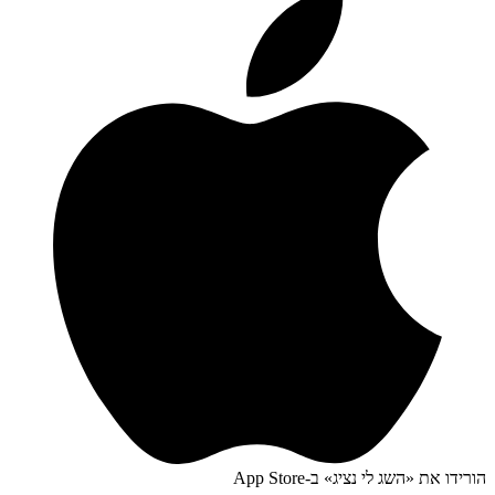
הורידו את «
השג לי נציג
» ב-
App Store