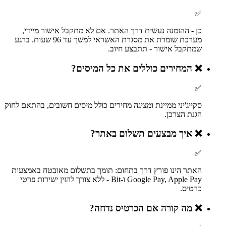
✅
כן - ההזמנה נעשית דרך האתר. אם לא מתקבל אישור מיידי,
מערכת שומרת את מסגרת האשראי למשך עד 96 שעות. ברגע
שמתקבל אישור - תתבצע חיוב.
❌
המחירים כוללים את כל המיסים?
✅
סקייג'יני ממיינת ומציגה מחירים כולל מיסים חשובים, בהתאם לחוק
הגנת הצרכן.
❌
איך מבצעים תשלום באתר?
✅
האתר הינו פורץ דרך בתחום: תומך בתשלום מאובטח באמצעות
Google Pay, Apple Pay ו‑Bit - ללא צורך להזין ישירות פרטי
כרטיס.
❌
מה קורה אם הכרטיס נדחה?