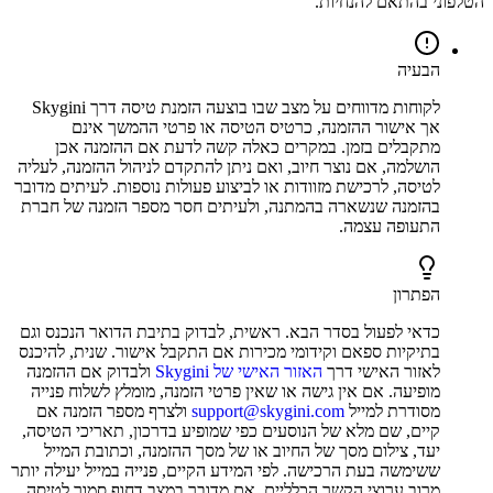
הטלפוני בהתאם להנחיות.
הבעיה
לקוחות מדווחים על מצב שבו בוצעה הזמנת טיסה דרך Skygini
אך אישור ההזמנה, כרטיס הטיסה או פרטי ההמשך אינם
מתקבלים בזמן. במקרים כאלה קשה לדעת אם ההזמנה אכן
הושלמה, אם נוצר חיוב, ואם ניתן להתקדם לניהול ההזמנה, לעליה
לטיסה, לרכישת מזוודות או לביצוע פעולות נוספות. לעיתים מדובר
בהזמנה שנשארה בהמתנה, ולעיתים חסר מספר הזמנה של חברת
התעופה עצמה.
הפתרון
כדאי לפעול בסדר הבא. ראשית, לבדוק בתיבת הדואר הנכנס וגם
בתיקיות ספאם וקידומי מכירות אם התקבל אישור. שנית, להיכנס
לאזור האישי דרך
האזור האישי של Skygini
ולבדוק אם ההזמנה
מופיעה. אם אין גישה או שאין פרטי הזמנה, מומלץ לשלוח פנייה
מסודרת למייל
support@skygini.com
ולצרף מספר הזמנה אם
קיים, שם מלא של הנוסעים כפי שמופיע בדרכון, תאריכי הטיסה,
יעד, צילום מסך של החיוב או של מסך ההזמנה, וכתובת המייל
ששימשה בעת הרכישה. לפי המידע הקיים, פנייה במייל יעילה יותר
מרוב ערוצי הקשר הכלליים. אם מדובר במצב דחוף סמוך לטיסה,