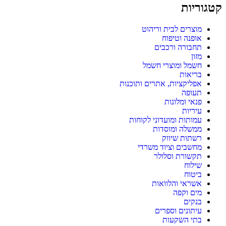
קטגוריות
מוצרים לבית וריהוט
אופנה וטיפוח
תחבורה ורכבים
מזון
חשמל ומוצרי חשמל
בריאות
אפליקציות, אתרים ותוכנות
תעופה
פנאי ומלונות
עיריות
עמותות ומועדוני לקוחות
ממשלה ומוסדות
רשתות שיווק
מחשבים וציוד משרדי
תקשורת וסלולר
שילוח
ביטוח
אשראי והלוואות
מים וקפה
בנקים
עיתונים וספרים
בתי השקעות