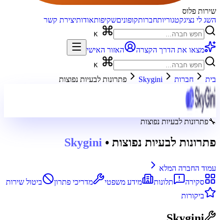
שירות פלוס
השג לי נציג
קטגוריות
חברות
קופונים
שקיפות
אודות
יצירת קשר
K
מצאו את הדרך הקצרה
האזור האישי
K
בית
חברות
Skygini
פתרונות לבעיות נפוצות
🔧
פתרונות לבעיות נפוצות
פתרונות לבעיות נפוצות
•
Skygini
עמוד החברה המלא
סקירה
תלונות
מידע משפטי
מדריכי פתרון
ביטול שירות
ביקורות
Skygini