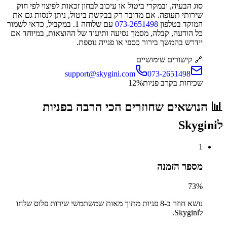
סוג הבעיה, ובמקרי ביטול או עיכוב לבחון זכאות לפיצוי לפי חוק
שירותי תעופה. אם מדובר רק בבקשת ביטול, ניתן לנסות גם את
המוקד בטלפון
073-2651498
עם שלוחה 1. במקביל, כדאי לשמור
כל הודעה, קבלה, מסמך נסיעה ותיעוד של ההוצאות, במיוחד אם
יידרש בהמשך בירור כספי או פנייה נוספת.
🔗 קישורים שימושיים
support@skygini.com
073-2651498
שכיחות בקרב פניות
%
12
📊 הנושאים שחוזרים הכי הרבה בפניות
ל
Skygini
1
מספר הזמנה
73
%
נושא חוזר ב-
8
פניות מתוך מאות שמשתמשי
שירות פלוס
שלחו
ל
Skygini
.