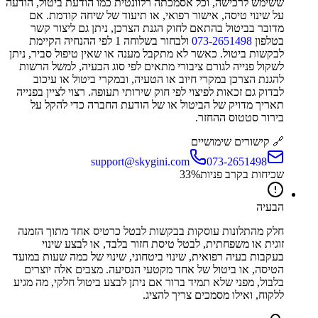
ששימש לרכישה, וכל אסמכתה רלוונטית כמו הודעת ביטול, הודעה
על שינוי טיסה, אישור רפואי, או תיעוד של שיחה קודמת. אם
מדובר בביטול בהתאם לחוק הגנת הצרכן, ניתן גם ליצור קשר
בטלפון
073-2651498
ולבחור בשלוחה 1 לפי ההנחיה הקיימת
לבקשות ביטול. כאשר לא מתקבל מענה או שאין טיפול סביר, ניתן
לשקול פנייה לגורם ציבורי מתאים לפי סוג הבעיה, למשל הרשות
להגנת הצרכן במקרי חיוב או הטעיה, ובמקרי ביטול או עיכוב
לבדוק גם זכאות לפיצוי לפי חוק שירותי תעופה. רצוי לציין בפנייה
תאריך מדויק של הביטול או של הודעת החברה כדי להקל על
בירור סטטוס ההחזר.
🔗 קישורים שימושיים
support@skygini.com
073-2651498
שכיחות בקרב פניות
%
33
הבעיה
חלק מהתלונות עוסקות בבקשות לבטל כרטיס אחד מתוך הזמנה
זוגית או משפחתית, לבטל טיסת חזור בלבד, או לבצע שינוי
בעקבות בעיה רפואית, שינוי ביטחוני, שינוי של כמה שעות במועד
הטיסה, או ביטול של אחד מקטעי הנסיעה. מצבים אלה יוצרים
בלבול, מפני שלא תמיד ברור אם ניתן לבצע ביטול חלקי, מה מגיע
ללקוח, ואילו מסמכים צריך להציג.