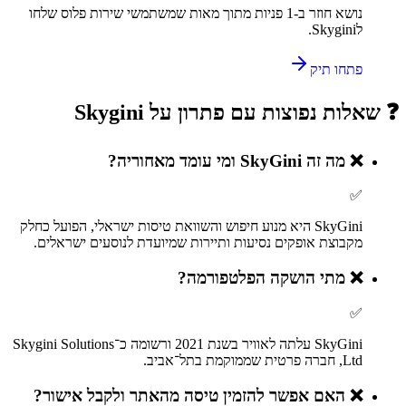
נושא חוזר ב-
1
פניות מתוך מאות שמשתמשי
שירות פלוס
שלחו
ל
Skygini
.
פתחו תיק
❓ שאלות נפוצות עם פתרון על
Skygini
❌
מה זה SkyGini ומי עומד מאחוריה?
✅
SkyGini היא מנוע חיפוש והשוואת טיסות ישראלי, הפועל כחלק
מקבוצת אופקים נסיעות ותיירות שמיועדת לנוסעים ישראלים.
❌
מתי הושקה הפלטפורמה?
✅
SkyGini עלתה לאוויר בשנת 2021 ורשומה כ־Skygini Solutions
Ltd, חברה פרטית שממוקמת בתל־אביב.
❌
האם אפשר להזמין טיסה מהאתר ולקבל אישור?