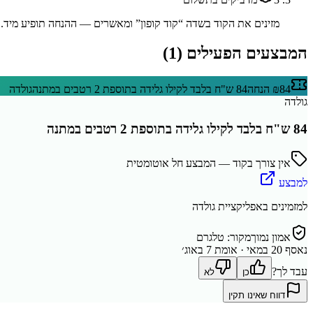
מזינים את הקוד בשדה “קוד קופון” ומאשרים — ההנחה תופיע מיד.
המבצעים הפעילים (
1
)
₪84 הנחה
84 ש"ח בלבד לקילו גלידה בתוספת 2 רטבים במתנה
גולדה
גולדה
84 ש"ח בלבד לקילו גלידה בתוספת 2 רטבים במתנה
אין צורך בקוד — המבצע חל אוטומטית
למבצע
למזמינים באפליקציית גולדה
אמון נמוך
מקור:
טלגרם
נאסף
20 במאי
· אומת 7 באוג׳
עבד לך?
כן
לא
דווח שאינו תקין