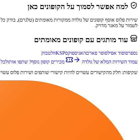
למה אפשר לסמוך על הקופונים כאן
שירות פלוס
אוסף קופונים של
גולדה
ממקורות מאומתים (
טלגרם
), בודק כל
לשמור על מאגר מדויק.
עוד מותגים עם קופונים מאומתים
נספרסו
פוד אפיל
סופר פארם
האגיס
פוקס
KSP
וולט
בזק
עמוד השירות המלא של
גולדה
מכירים קופון נוסף? שתפו אותו
לכל 
שקיפות: חלק מהקישורים עשויים להיות קישורי שותפים ו
שירות פלוס
עשוי 