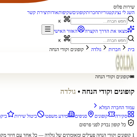
שירות פלוס
השג לי נציג
קטגוריות
חברות
קופונים
שקיפות
אודות
יצירת קשר
K
מצאו את הדרך הקצרה
האזור האישי
K
בית
חברות
גולדה
קופונים וקודי הנחה
🎟️
קופונים וקודי הנחה
קופונים וקודי הנחה
•
גולדה
עמוד החברה המלא
סקירה
קופונים
סניפים
מידע משפטי
ביטול שירות
ביקו
כל קופון נבדק לפני פרסום
1
קופונים וקודי הנחה פעילים ומאומתים של
גולדה
— כל אחד עם חיווי מקור